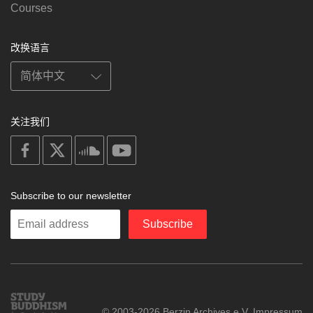
Courses
改换语言
关注我们
on
on
on
on
facebook
X
soundcloud
youtube
Subscribe to our newsletter
Enter
Subscribe
your
email
Study
© 2003-2026 Berzin Archives e.V.
Impressum
Buddhism