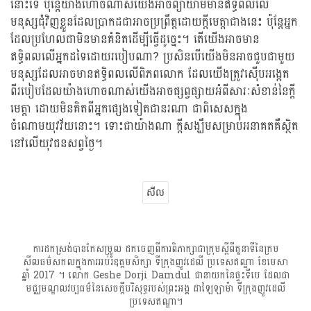
នោះទេ ប៉ុន្តែយ៉ាងហោចណាស់យើងអាចព្យាយាមមានឥទ្ធិពលលើ
មនុស្សជុំវិញខ្លួនដែលប្រាកដជាអាចប្រព្រឹត្តដោយក្តីមេត្តាជាងនេះ ប៉ុន្តែអ្នក
ដែលប្រហែលជាមិនមានគំនិតដើម្បីធ្វើដូច្នេះ។ តើយើងអាចមាន
ឥទ្ធិពលលើអ្នកដទៃដោយរបៀបណា? ប្រសិនបើយើងមិនអាចជួបជាមួយ
មនុស្សដែលអាចមានឥទ្ធិពលលើពិភពលោក ដែលយើងត្រូវស៊ើបអង្កេត
ពីរបៀបដែលយ៉ាងហោចណាស់យើងអាចផ្សព្វផ្សាយអំពីសារៈសំខាន់នៃក្តី
មេត្តា ដោយមិនគិតពីអ្នកផ្សេងទៀតជានរណា ជាពិសេសក្នុង
ចំណោមយុវវ័យនោះ។ ទោះជាយ៉ាងណា ក្តីសង្ឃឹមសម្រាប់អនាគតគឺស្ថិត
នៅលើយុវជនសព្វថ្ងៃ។
សីល
ការដកស្រង់បានកែសម្រួល ដកចេញពីការពិភាក្សាជាក្រុមស្តីពីតួនាទីនៃក្រម
សីលធម៌សកលក្នុងការអប់រំឧត្តមសិក្សា ទីក្រុងញូវដេលី ប្រទេសឥណ្ឌា ខែមេសា
ឆ្នាំ 2017 ។ លោក Geshe Dorji Damdul ជានាយកនៃផ្ទះទីបេ ដែលជា
មជ្ឈមណ្ឌលវប្បធម៌នៃសេចក្តីបរិសុទ្ធរបស់ព្រះអង្គ ដាឡៃឡាម៉ា ទីក្រុងញូវដេលី
ប្រទេសឥណ្ឌា។