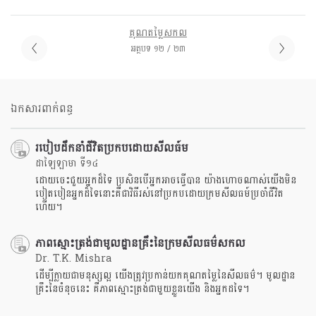
គុណតម្លៃសកល
អត្ថបទ ១២ / ២៣
ឯកសារពាក់ពន្ធ
របៀបដឹកនាំជីវិតប្រកបដោយសីលធ៍ម
ដាឡៃឡាមា ទី១៤
ដោយចេះជួយអ្នកដ៏ទៃ ប្រសិនបើអ្នកអាចធ្វើបាន យ៉ាងហោចណាស់យើងមិន
បៀតបៀនអ្នកដ៏ទៃនោះគឺជាវិធីរស់នៅប្រកបដោយក្រមសីលធម៍ប្រចាំជីវិត
ហើយ។
ភាពស្មោះត្រង់ជាមូលដ្ឋានគ្រឹះនៃក្រមសីលធម៌សកល
Dr. T.K. Mishra
ដើម្បីក្លាយជាមនុស្សល្អ យើងត្រូវប្រកាន់យកគុណតម្លៃនៃសីលធម៌។ មូលដ្ឋាន
គ្រឹះនៃចំនុចនេះ គឺភាពស្មោះត្រង់ជាមួយខ្លួនយើង និងអ្នកដទៃ។