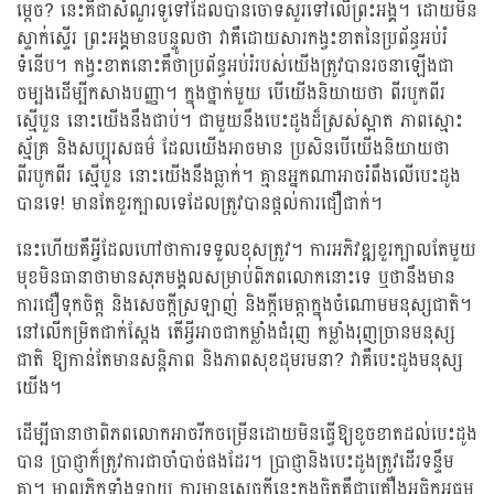
ម្តេច? នេះគឺជាសំណួរទូទៅដែលបានចោទសួរទៅលើព្រះអង្គ។ ដោយមិន
ស្ទាក់ស្ទើរ ព្រះអង្គមានបន្ទូលថា វាគឺដោយសារកង្វះខាតនៃប្រព័ន្ធអប់រំ
ទំនើប។ កង្វះខាតនោះគឺថាប្រព័ន្ធអប់រំរបស់យើងត្រូវបានរចនាឡើងជា
ចម្បងដើម្បីកសាងបញ្ញា។ ក្នុងថ្នាក់មួយ បើយើងនិយាយថា ពីរបូកពីរ
ស្មើបួន នោះយើងនឹងជាប់។ ជាមួយនឹងបេះដូងដ៏ស្រស់ស្អាត ភាពស្មោះ
ស្ម័គ្រ និងសប្បុរសធម៌ ដែលយើងអាចមាន ប្រសិនបើយើងនិយាយថា
ពីរបូកពីរ ស្មើបួន នោះយើងនឹងធ្លាក់។ គ្មានអ្នកណាអាចរំពឹងលើបេះដូង
បានទេ! មានតែខួរក្បាលទេដែលត្រូវបានផ្តល់ការជឿជាក់។
នេះហើយគឺអ្វីដែលហៅថាការទទួលខុសត្រូវ។ ការអភិវឌ្ឍខួរក្បាលតែមួយ
មុខមិនធានាថាមានសុភមង្គលសម្រាប់ពិភពលោកនោះទេ ឬថានឹងមាន
ការជឿទុកចិត្ត និងសេចក្ដីស្រឡាញ់ និងក្ដីមេត្តាក្នុងចំណោមមនុស្សជាតិ។
នៅលើកម្រិតជាក់ស្តែង តើអ្វីអាចជាកម្លាំងជំរុញ កម្លាំងរុញច្រានមនុស្ស
ជាតិ ឱ្យកាន់តែមានសន្តិភាព និងភាពសុខដុមរមនា? វាគឺបេះដូងមនុស្ស
យើង។
ដើម្បីធានាថាពិភពលោកអាចរីកចម្រើនដោយមិនធ្វើឱ្យខូចខាតដល់បេះដូង
បាន ប្រាជ្ញាក៏ត្រូវការជាចាំបាច់ផងដែរ។ ប្រាជ្ញានិងបេះដូងត្រូវដើរទន្ទឹម
គ្នា។ ម្នាលភិក្ខុទាំងឡាយ ការមានសេចក្តីនេះក្នុងចិត្តគឺជាគ្រឿងអធិកអធម