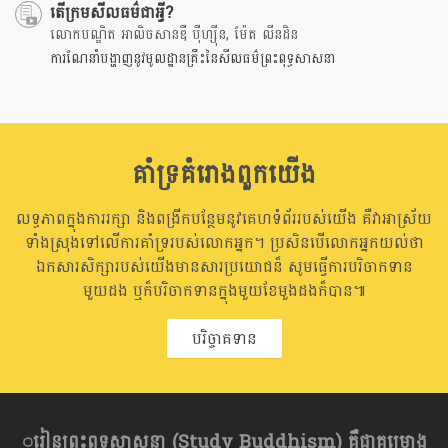
តើក្រមសីលធម៌ជាអ្វី?
លោកបណ្ឌិត អាលិចសានឌឺ បុឺហ្សុីន, ម៉ែត លីនដិន
ការណែនាំបង្ហាញនូវមូលដ្ឋានគ្រឹះនៃសីលធម៌ព្រះពុទ្ធសាសនា
គាំទ្រគំរោងពួកយើង
លទ្ធភាពក្នុងការរក្សា និងពង្រីកបន្ថែមនូវគេហទំព័ររបស់យើង គឺវាអាស្រ័យ
ទាំងស្រុងទៅលើការគាំទ្ររបស់លោកអ្នក។ ប្រសិនបើលោកអ្នកយល់ថា
ឯកសារសិក្សារបស់យើងមានសារប្រយោជន៏ សូមធ្វើការបរិចាកទាន
មួយដង ឬក៏បរិចាកទានក្នុងមួយខែមួងដងក៏បាន៕
បរិច្ចាគទាន
្ករៀនព្រះពុទ្ធសាសនា​ (Study Buddhism) គឺជាគម្រោង