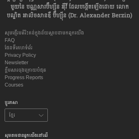
មួយនៃ បណ្ណសារប៊ឺហ្សុីន អុីវី ដែលបង្កើតឡើងដោយ លោក
បណ្ឌិត អាលិចសានឌឺ ប៊ឺហ្សុីន (Dr. Alexander Berzin)
សូមផ្ញើរមតិរិះគន់ក្នុងន័យស្ថាបនាមកពួកយើង
FAQ
ផែនទីគេហទំព័រ
Privacy Policy
Newsletter
ខ្លឹមសារចុងក្រោយបំផុត
Progress Reports
Courses
ប្តូរភាសា
សូមតាមដានពួកយើងនៅលើ