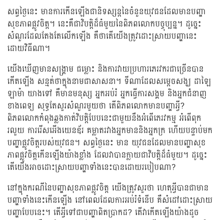
សព្វថ្ងៃនេះ មានការកើនឡើងជានិទស្សន្តនៃចំនួនយុវជនដែលមានបញ្ហា
សុខភាពផ្លូវចិត្ត។ នេះគឺជាវិបត្តិដ៏ធំមួយនៃពិភពលោកបច្ចុប្បន្ន។ ដូច្នេះ
សំណួរដែលតែងតែលើកឡើង គឺថាតើយើងត្រូវដោះស្រាយបញ្ហានេះ
ដោយវិធីណា។
យើងឃើញមានសង្រ្គាម ជម្លោះ និងការវាយប្រហារភេរវករជាច្រើនបាន
កើតឡើង សន្មត់ថាក្នុងនាមជាសាសនា។ ទីណាដែលសម្តេចសង្ឃ ដាឡៃ
ឡាម៉ា យាងទៅ គឺមានមនុស្ស អ្នកអប់រំ អ្នកធ្វើការសង្គម និងអ្នកជំនាញ
ខាងពេទ្យ សុទ្ធតែសួរសំណួរមួយថា តើពិភពលោកមានបញ្ហាអ្វី?
ពិភពលោកកំពុងឆ្លងកាត់វិបត្តិបែបនេះជាមួយនឹងអំពើភេរវកម្ម អំពើពុក
រលួយ ការរើសអើងយេនឌ័រ គម្លាតរវាងអ្នកមាននិងអ្នកក្រ ហើយបន្ទាប់មក
បញ្ហាផ្លូវចិត្តរបស់យុវជន។ សព្វថ្ងៃនេះ មាន យុវជនដែលមានបញ្ហាសុខ
ភាពផ្លូវចិត្តកើនឡើងយ៉ាងខ្លាំង ដែលវាបានក្លាយជាវិបត្តិដ៏ធំមួយ។ ដូច្នេះ
តើយើងអាចដោះស្រាយបញ្ហាទាំងនេះបានដោយរបៀបណា?
នៅក្នុងករណីនៃបញ្ហាសុខភាពផ្លូវចិត្ត យើងត្រូវសួរថា ហេតុអ្វីបានជាមាន
បញ្ហាទាំងនេះកើនឡើង នៅពេលដែលការអប់រំទំនើប គឺសំដៅដោះស្រាយ
បញ្ហាបែបនេះ។ តើអ្វីទៅជាបញ្ហាពិតប្រាកដ? តើវាកើតឡើងយ៉ាងដូច