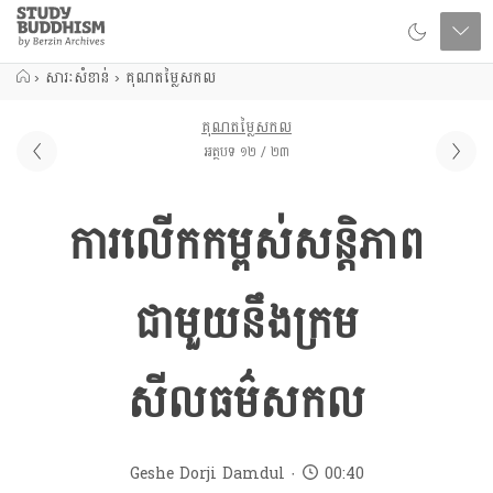
Close
Study
Buddhism
Home
›
សារៈសំខាន់
›
គុណតម្លៃសកល
គុណតម្លៃសកល
អត្ថបទ ១២ / ២៣
ការលើកកម្ពស់សន្តិភាព
ជាមួយនឹងក្រម
សីលធម៌សកល
Geshe Dorji Damdul
00:40