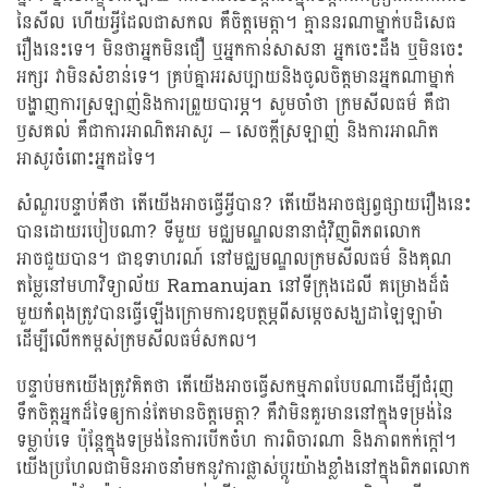
នៃសីល ហើយអ្វីដែលជាសកល គឺចិត្តមេត្តា។ គ្មាននរណាម្នាក់បដិសេធ
រឿងនេះទេ។ មិនថាអ្នកមិនជឿ ឬអ្នកកាន់សាសនា អ្នកចេះដឹង ឬមិនចេះ
អក្សរ វាមិនសំខាន់ទេ។ គ្រប់គ្នាអរសប្បាយនិងចូលចិត្តមានអ្នកណាម្នាក់
បង្ហាញការស្រឡាញ់និងការព្រួយបារម្ភ។ សូមចាំថា ក្រមសីលធម៌ គឺជា
ឫសគល់ គឺជាការអាណិតអាសូរ – សេចក្តីស្រឡាញ់ និងការអាណិត
អាសូរចំពោះអ្នកដទៃ។
សំណួរបន្ទាប់គឺថា តើយើងអាចធ្វើអ្វីបាន? តើយើងអាចផ្សព្វផ្សាយរឿងនេះ
បានដោយរបៀបណា? ទីមួយ មជ្ឈមណ្ឌលនានាជុំវិញពិភពលោក
អាចជួយបាន។ ជាឧទាហរណ៍ នៅមជ្ឈមណ្ឌលក្រមសីលធម៌ និងគុណ
តម្លៃនៅមហាវិទ្យាល័យ Ramanujan នៅទីក្រុងដេលី គម្រោងដ៏ធំ
មួយកំពុងត្រូវបានធ្វើឡើងក្រោមការឧបត្ថម្ភពីសម្តេចសង្ឃដាឡៃឡាម៉ា
ដើម្បីលើកកម្ពស់ក្រមសីលធម៌សកល។
បន្ទាប់មកយើងត្រូវគិតថា តើយើងអាចធ្វើសកម្មភាពបែបណាដើម្បីជំរុញ
ទឹកចិត្តអ្នកដ៏ទៃឲ្យកាន់តែមានចិត្តមេត្តា? គឺវាមិនគួរមាននៅក្នុងទម្រង់នៃ
ទម្លាប់ទេ ប៉ុន្តែក្នុងទម្រង់នៃការបើកចំហ ការពិចារណា និងភាពកក់ក្តៅ។
យើងប្រហែលជាមិនអាចនាំមកនូវការផ្លាស់ប្តូរយ៉ាងខ្លាំងនៅក្នុងពិភពលោក