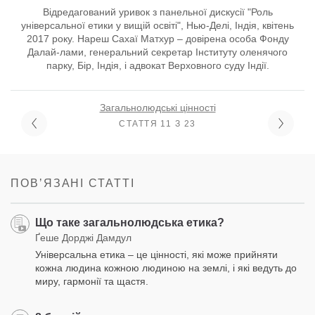
Відредагований уривок з панельної дискусії "Роль
універсальної етики у вищій освіті", Нью-Делі, Індія, квітень
2017 року. Нареш Сахаї Матхур – довірена особа Фонду
Далай-лами, генеральний секретар Інституту оленячого
парку, Бір, Індія, і адвокат Верховного суду Індії.
Загальнолюдські цінності
СТАТТЯ 11 З 23
ПОВʼЯЗАНІ СТАТТІ
Що таке загальнолюдська етика?
Ґеше Дорджі Дамдул
Універсальна етика – це цінності, які може прийняти
кожна людина кожною людиною на землі, і які ведуть до
миру, гармонії та щастя.