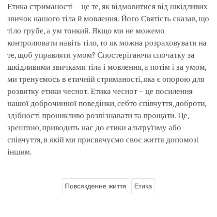
Етика стриманості – це те, як відмовитися від шкідливих
звичок нашого тіла й мовлення. Його Святість сказав, що
тіло грубе, а ум тонкий. Якщо ми не можемо
контролювати навіть тіло, то як можна розраховувати на
те, щоб управляти умом? Спостерігаючи спочатку за
шкідливими звичками тіла і мовлення, а потім і за умом,
ми тренуємось в етичній стриманості, яка є опорою для
розвитку етики чеснот. Етика чеснот – це посилення
нашої доброчинної поведінки, себто співчуття, доброти,
здібності проникливо розпізнавати та прощати. Це,
зрештою, приводить нас до етики альтруїзму або
співчуття, в якій ми присвячуємо своє життя допомозі
іншим.
Повсякденне життя
Етика