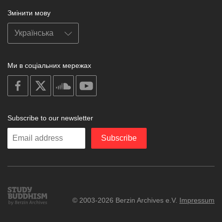
Змінити мову
Ми в соціальних мережах
on
on
on
on
facebook
X
soundcloud
youtube
Subscribe to our newsletter
Enter
Subscribe
your
email
Study
© 2003-2026 Berzin Archives e.V.
Impressum
Buddhism
Home