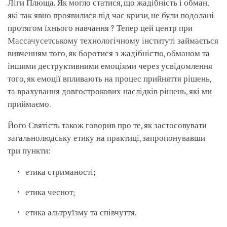
Ліги Плюща. Як могло статися, що жадібність і обман,
які так явно проявилися під час кризи, не були подолані
протягом їхнього навчання ? Тепер цей центр при
Массачусетському технологічному інституті займається
вивченням того, як боротися з жадібністю, обманом та
іншими деструктивними емоціями через усвідомлення
того, як емоції впливають на процес прийняття рішень,
та врахування довгострокових наслідків рішень, які ми
приймаємо.
Його Святість також говорив про те, як застосовувати
загальнолюдську етику на практиці, запропонувавши
три пункти:
етика стриманості;
етика чеснот;
етика альтруїзму та співчуття.