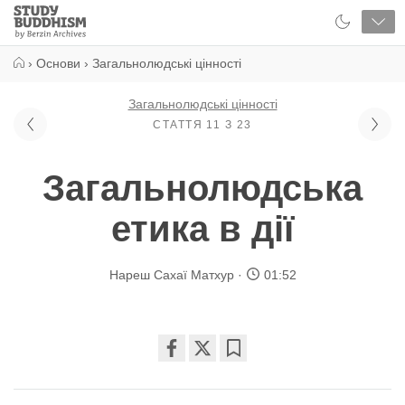
Close
Study
Buddhism
Home
›
Основи
›
Загальнолюдські цінності
Загальнолюдські цінності
СТАТТЯ 11 З 23
Загальнолюдська
етика в дії
Нареш Сахаї Матхур
01:52
Share
Bookmark
on