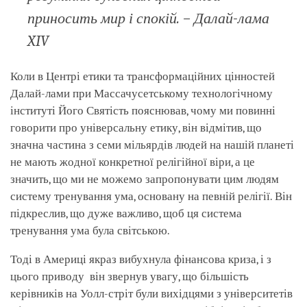
приносить мир і спокій. – Далай-лама
XIV
Коли в Центрі етики та трансформаційних цінностей
Далай-лами при Массачусетському технологічному
інституті Його Святість пояснював, чому ми повинні
говорити про універсальну етику, він відмітив, що
значна частина з семи мільярдів людей на нашій планеті
не мають жодної конкретної релігійної віри, а це
значить, що ми не можемо запропонувати цим людям
систему тренування ума, основану на певній релігії. Він
підкреслив, що дуже важливо, щоб ця система
тренування ума була світською.
Тоді в Америці якраз вибухнула фінансова криза, і з
цього приводу він звернув увагу, що більшість
керівників на Уолл-стріт були вихідцями з університетів