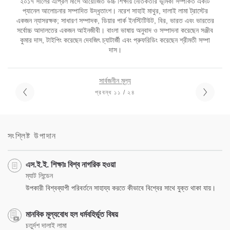
২০১৭ সালের এপ্রিল মাসে আয়োজিত উচ্চ শিক্ষায় নৈতিকতার ভূমিকা সম্পর্কিত একটি
প্যানেল আলোচনার সম্পাদিত উদ্ধৃতাংশ। নরেশ সাহাই মাথুর, দালাই লামা ট্রাস্টের
একজন ন্যাসরক্ষক; সাধারণ সম্পাদক, ডিয়ার পার্ক ইনস্টিটিউট, বির, ভারত এবং ভারতের
সর্বোচ্চ আদালতের একজন আইনজীবী। বাংলা ভাষায় অনুবাদ ও সম্পাদনা করেছেন সঞ্জীব
কুমার দাস, টাইপিং করেছেন দেবজিৎ চ্যাটার্জী এবং প্রুফরিডিং করেছেন শ্রীমতী সম্পা
দাস।
সার্বজনীন মূল্য
প্রবন্ধ ১১ / ২৪
সংশ্লিষ্ট উপাদান
এস.ই.ই. শিক্ষাঃ বিশ্ব নাগরিক হওয়া
ম্যাট লিন্ডেন
উপকারী বিশ্বব্যাপী পরিবর্তনে সাহায্য করতে কীভাবে বিশ্বের সাথে যুক্ত থাকা যায়।
মানবিক মূল্যবোধ হল ধর্মবহির্ভূত বিষয়
চতুর্দশ দালাই লামা