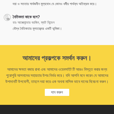
দয়া ও সততার সার্বজনীন মূল্যবোধ যে কোনও ধর্মীয় পার্থক্য অতিক্রম করে।
নৈতিকতা কাকে বলে?
ডাঃ আলেক্সান্ডার বরজিন, ম্যাট লিন্ডেন
বৌদ্ধ নৈতিকতার মূলতত্ত্বের একটি ভূমিকা।
আমাদের প্রকল্পকে সমর্থন করুন।
আমাদের ক্ষমতা বজায় রাখা এবং আমাদের ওয়েবসাইট টি আরও বিস্তৃত করার জন্য
পুরোপুরি আপনাদের সহায়তার উপর নির্ভর করে। যদি আপনি মনে করেন যে আমাদের
উপাদানটি উপযোগী, তাহলে দয়া করে এক অথবা মাসিক ভাবে দানের বিবেচনা করুন।
দান করুন