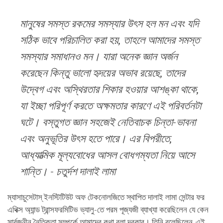
facebook
মানুষের সমস্ত রকমের সমস্যার উৎস হল মন এবং যদি
সঠিক ভাবে পরিচালিত করা হয়, তাহলে আমাদের সমস্ত
সমস্যার সমাধানও মন। যারা অনেক জ্ঞান অর্জন
করেছেন কিন্তু ভালো হৃদয়ের অভাব রয়েছে, তাদের
উদ্বেগ এবং অস্থিরতার শিকার হওয়ার আশঙ্কা থাকে,
যা ইচ্ছা পরিপূর্ণ করতে অক্ষমতার কারণে এই পরিবর্তনটা
ঘটে। বস্তুগত জ্ঞান সহজেই নেতিবাচক চিন্তা-ভাবনা
এবং অনুভূতির উৎস হতে পারে। এর বিপরীতে,
আধ্যাত্মিক মূল্যবোধের আসল বোধগম্যতা নিয়ে আসে
শান্তি। - চতুর্দশ দালাই লামা
ম্যাসাচুসেটাস্‌ ইনস্টিটিউট অফ টেকনোলজিতে স্থাপিত দালাই লামা সেন্টার ফর
এথিক্স অ্যান্ড ট্রান্সফরমিটিভ ভ্যালু-তে পরম পূজ্যজী ব্যাখ্যা করেছিলেন যে কেন
সার্বজনীন নৈতিকতা সম্পর্কে আমাদের কথা বলা দরকার। তিনি বলেছিলেন, এই