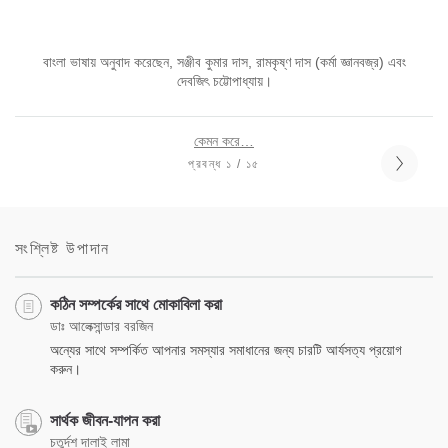
বাংলা ভাষায় অনুবাদ করেছেন, সঞ্জীব কুমার দাস, রামকৃষ্ণ দাস (কর্মা জ্ঞানবজ্র) এবং
দেবজিৎ চট্টোপাধ্যায়।
কেমন করে…
প্রবন্ধ ১ / ১৫
সংশ্লিষ্ট উপাদান
কঠিন সম্পর্কের সাথে মোকাবিলা করা
ডাঃ আলেক্সান্ডার বরজিন
অন্যের সাথে সম্পর্কিত আপনার সমস্যার সমাধানের জন্য চারটি আর্যসত্য প্রয়োগ
করুন।
সার্থক জীবন-যাপন করা
চতুর্দশ দালাই লামা