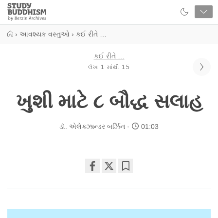
Close
Study
Buddhism
Home
›
આવશ્યક વસ્તુઓ
›
કઈ રીતે …
કઈ રીતે …
લેખ 1 માંથી 15
ખુશી માટે ૮ બૌદ્ધ સલાહ
ડૉ. એલેક્ઝાન્ડર બર્ઝિન
01:03
Share
Bookmark
on
facebook