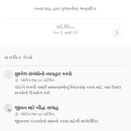
કાવ્યા શાહ દ્વારા ગુજરાતીમાં અનુવાદિત.
કઈ રીતે …
લેખ 1 માંથી 15
સંબંધિત લેખો
મુશ્કેલ સંબંધોનો વ્યવહાર કરવો
ડૉ. એલેક્ઝાન્ડર બર્ઝિન
કોઈને લગતી તમારી સમસ્યાઓનું નિરાકરણ કરવા માટે, ચાર ઉમદા
સત્યોનો ઉપયોગ કરો.
જીવન માટે બૌદ્ધ સલાહ
ડૉ. એલેક્ઝાન્ડર બર્ઝિન
જીવનના પડકારોનો સામનો કરવા માટેની માર્ગદર્શિકા.