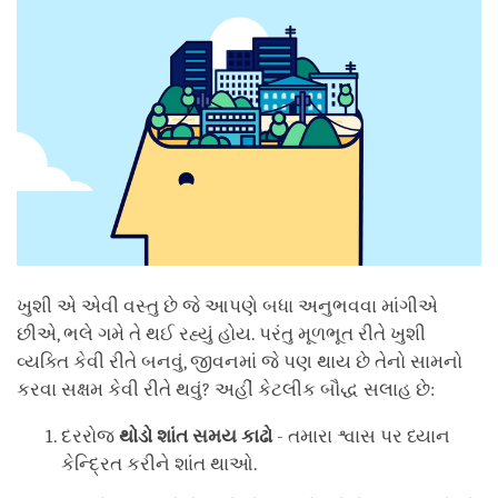
ખુશી એ એવી વસ્તુ છે જે આપણે બધા અનુભવવા માંગીએ
છીએ, ભલે ગમે તે થઈ રહ્યું હોય. પરંતુ મૂળભૂત રીતે ખુશી
વ્યક્તિ કેવી રીતે બનવું, જીવનમાં જે પણ થાય છે તેનો સામનો
કરવા સક્ષમ કેવી રીતે થવું? અહીં કેટલીક બૌદ્ધ સલાહ છે:
દરરોજ
થોડો
શાંત
સમય
કાઢો
- તમારા શ્વાસ પર ધ્યાન
કેન્દ્રિત કરીને શાંત થાઓ.