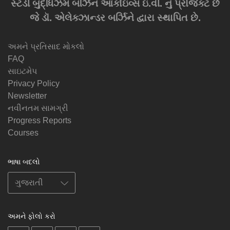
સ્ટડી બુદ્ધિઝમ બર્ઝિન આર્કાઇવ્સ ઇ.વી. નું પ્રોજેક્ટ છે
જે ડૉ. એલેક્ઝાન્ડર બર્ઝિને દ્વારા સ્થાપિત છે.
અમને પ્રતિસાદ મોકલો
FAQ
સાઇટમેપ
Privacy Policy
Newsletter
નવીનતમ સામગ્રી
Progress Reports
Courses
ભાષા બદલો
અમને ફોલો કરો