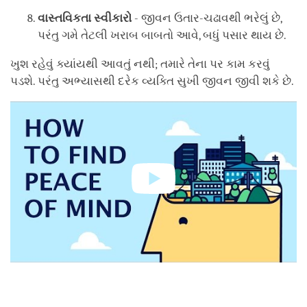
વાસ્તવિકતા
સ્વીકારો
- જીવન ઉતાર-ચઢાવથી ભરેલું છે,
પરંતુ ગમે તેટલી ખરાબ બાબતો આવે, બધું પસાર થાય છે.
ખુશ રહેવું ક્યાંયથી આવતું નથી; તમારે તેના પર કામ કરવું
પડશે. પરંતુ અભ્યાસથી દરેક વ્યક્તિ સુખી જીવન જીવી શકે છે.