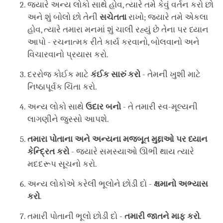
જ્યારે અન્ય લોકો સાથે હોવ, ત્યારે તમે કેવું વર્તન કરો છો
અને શું બોલો છો તેની
સચેતતા
રાખો; જ્યારે તમે એકલા
હોવ, ત્યારે તમારા મનમાં શું ચાલી રહ્યું છે તેના પર ધ્યાન
આપો - રચનાત્મક રીતે કાર્ય કરવાનો, બોલવાનો અને
વિચારવાનો પ્રયાસ કરો.
દરરોજ કોઈક માટે
કંઈક
સારું
કરો
- તેમની ખુશી માટે
નિષ્ઠાપૂર્વક ચિંતા કરો.
અન્ય લોકો સાથે
ઉદાર
બનો
- તે તમારી સ્વ-મૂલ્યની
લાગણીને જુસ્સો આપશે.
તમારા
પોતાના
અને
અન્યના
મજબૂત
મુદ્દાઓ
પર
ધ્યાન
કેન્દ્રિત
કરો
- જ્યારે સમસ્યાઓ ઊભી થાય ત્યારે
મદદરૂપ સૂચનો કરો.
અન્ય લોકોએ કરેલી ભૂલોને છોડી દો -
ક્ષમાનો
અભ્યાસ
કરો
.
તમારી પોતાની ભૂલો છોડી દો -
તમારી
જાતને
માફ
કરો
.