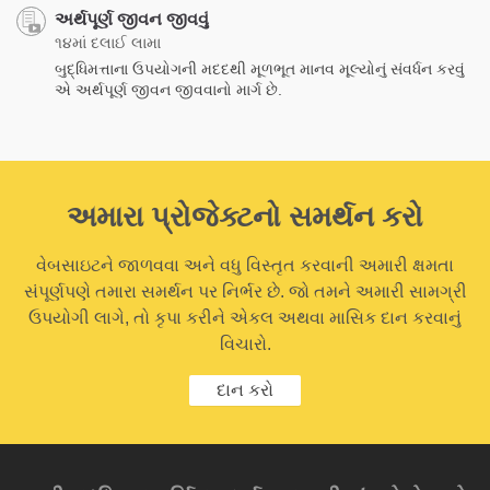
અર્થપૂર્ણ જીવન જીવવું
૧૪માં દલાઈ લામા
બુદ્ધિમત્તાના ઉપયોગની મદદથી મૂળભૂત માનવ મૂલ્યોનું સંવર્ધન કરવું
એ અર્થપૂર્ણ જીવન જીવવાનો માર્ગ છે.
અમારા પ્રોજેક્ટનો સમર્થન કરો
વેબસાઇટને જાળવવા અને વધુ વિસ્તૃત કરવાની અમારી ક્ષમતા
સંપૂર્ણપણે તમારા સમર્થન પર નિર્ભર છે. જો તમને અમારી સામગ્રી
ઉપયોગી લાગે, તો કૃપા કરીને એકલ અથવા માસિક દાન કરવાનું
વિચારો.
દાન કરો