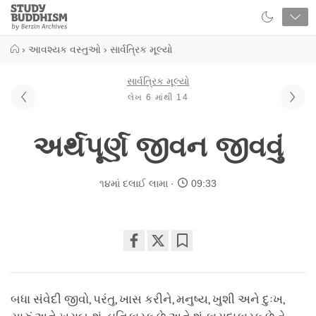
Close
Study
Buddhism
Home
›
આવશ્યક વસ્તુઓ
›
સાર્વત્રિક મૂલ્યો
સાર્વત્રિક મૂલ્યો
લેખ 6 માંથી 14
અર્થપૂર્ણ જીવન જીવવું
૧૪માં દલાઈ લામા
09:33
Share
Bookmark
on
facebook
બધા સંવેદી જીવો, પરંતુ, ખાસ કરીને, મનુષ્ય, ખુશી અને દુઃખ,