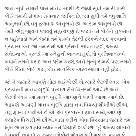
જ્યાં સુધી તમારી પાસે માનવ સાથી છે, જ્યાં સુધી તમારી પાસે
કોઈ તમારી સંભાળ રાખનાર વ્યક્તિ છે, ત્યાં સુધી તમે વધુ શાંતિ
અનુભવો છો, વધુ હળવાશ અનુભવો છો, આરામ અનુભવો છો.
તેથી, એવું જીવન જીવવું મહત્વપૂર્ણ છે જ્યાં તમે કોઈને નુકસાન
ન પહોંચાડો અને જ્યાં તમે શક્ય તેટલી દરેકને મદદ કરવાનો
પ્રયાસ કરો. જો તમારામાં આ પ્રેમની ભાવના હશે, અન્ય
સંવેદનાઓ પ્રત્યે આ સ્નેહની ભાવના હશે, તો પ્રતિભાવરૂપે
બધાને તમને પસંદ અને પ્રેમ કરશે, અને મૃત્યુ સમયે પણ તમને
કોઈ ચિંતા, કોઈ ભય, કોઈ માનસિક અસ્વસ્થતા નહીં હોય.
જો કે, જ્યારે આપણે મોટા થઈએ છીએ, ત્યારે કેટલીકવાર એક
પ્રકારની માનવ બુદ્ધિ પ્રબળ રીતે ચિત્રમાં આવે છે અને
કેટલીકવાર આ માનવ બુદ્ધિ આપણને ખાલી આશા આપે છે.
આપણે આપણી માનવ બુદ્ધિ દ્વારા નવા વિષયો શીખીએ છીએ,
નવું જ્ઞાન મેળવીએ છીએ. આ પ્રકારના જ્ઞાન સાથે, આપણે
ક્યારેક વિચારીએ છીએ, ખાસ કરીને એવા કિસ્સામાં જ્યારે તમે
ખૂબ જ સફળ હોવ ત્યારે તમે વિચારી શકો છો: "હું અન્ય લોકોને
ધમકાવી શકું છું, હું અન્ય લોકોનું શોષણ કરી શકું છું, કારણ કે