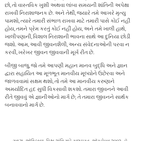
છો, તો વાસ્તવિક ખુશી અથવા લાંબા સમયની શાંતિની અપેક્ષા
રાખવી નિરાશાજનક છે. અને તેથી, જ્યારે તમે આખરે મૃત્યુ
પામશો, ત્યારે તમારી સંભાળ રાખવા માટે તમારી પાસે કોઈ નહીં
હોય, તમને પ્રેમ કરતું કોઈ નહીં હોય, અને તમે ખાલી હાથે,
ખાલીપણાની, વિશાલ નિરાશાની ભાવના સાથે આ દુનિયા છોડી
જશો. આમ, આવી જીવનશૈલી, અન્ય સંવેદનાઓની પરવા ન
કરવી, ખરેખર જીવન જીવવાની મૂર્ખ રીત છે.
બીજી બાજુ, જો તમે આપણી મહાન માનવ બુદ્ધિ અને જ્ઞાન
દ્વારા સહાયિત આ મૂળભૂત માનવીય મૂલ્યોને ઉછેરવા અને
જાળવવામાં સક્ષમ થશો, તો તમે આ માનવીય કરુણાને
અમર્યાદિત હદ સુધી વિકસાવી શકશો. તમારા જીવનને આવી
રીતે જીવવું એ જ્ઞાનીઓનો માર્ગ છે; તે તમારા જીવનને સાર્થક
બનાવવાનો માર્ગ છે.
ગ્રાઝ, ઑસ્ટ્રિયા, વિશ્વ શાંતિ માટે કાલચક્ર, ઑક્ટોબર ૨૦૦૨, ડૉ.