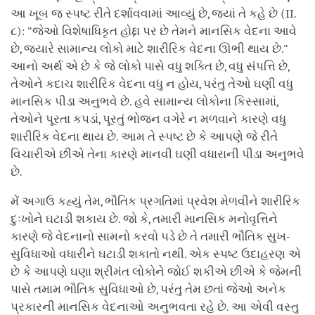
આ ખૂબ જ સ્પષ્ટ રીતે દર્શાવવામાં આવ્યું છે, જ્યાં તે કહે છે (II.
૮): "જેઓ વિશેષાધિકૃત હોદ્દા પર છે તેમને માનસિક વેદના આવે
છે, જ્યારે સામાન્ય લોકો માટે શારીરિક વેદના ઊભી થાય છે."
આનો અર્થ એ છે કે જે લોકો પાસે વધુ શક્તિ છે, વધુ સંપત્તિ છે,
તેઓને કદાચ શારીરિક વેદના વધુ ન હોય, પરંતુ તેઓ ઘણી વધુ
માનસિક પીડા અનુભવે છે. હવે સામાન્ય લોકોના કિસ્સામાં,
તેઓને પૂરતા કપડાં, પૂરતું ભોજન વગેરે ન મળવાને કારણે વધુ
શારીરિક વેદના થાય છે. આમ તે સ્પષ્ટ છે કે આપણે જે રીતે
વિચારીએ છીએ તેના કારણે માનવી ઘણી વધારાની પીડા અનુભવે
છે.
મેં અગાઉ કહ્યું તેમ, ભૌતિક પ્રગતિમાં પ્રવેશ મેળવીને શારીરિક
દુઃખોને ઘટાડી શકાય છે. જો કે, તમારી માનસિક મનોવૃત્તિને
કારણે જે વેદનાનો સામનો કરવો પડે છે તે તમારી ભૌતિક સુખ-
સુવિધાઓ વધારીને ઘટાડી શકાતો નથી. એક સ્પષ્ટ ઉદાહરણ એ
છે કે આપણે ઘણા શ્રીમંત લોકોને જોઈ શકીએ છીએ કે જેમની
પાસે તમામ ભૌતિક સુવિધાઓ છે, પરંતુ તેમ છતાં જેઓ અનેક
પ્રકારની માનસિક વેદનાઓ અનુભવતા રહે છે. આ એવી વસ્તુ