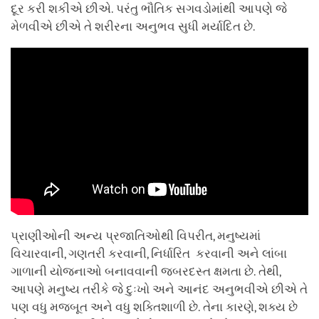
દૂર કરી શકીએ છીએ. પરંતુ ભૌતિક સગવડોમાંથી આપણે જે
મેળવીએ છીએ તે શરીરના અનુભવ સુધી મર્યાદિત છે.
પ્રાણીઓની અન્ય પ્રજાતિઓથી વિપરીત, મનુષ્યમાં
વિચારવાની, ગણતરી કરવાની, નિર્ધારિત કરવાની અને લાંબા
ગાળાની યોજનાઓ બનાવવાની જબરદસ્ત ક્ષમતા છે. તેથી,
આપણે મનુષ્ય તરીકે જે દુઃખો અને આનંદ અનુભવીએ છીએ તે
પણ વધુ મજબૂત અને વધુ શક્તિશાળી છે. તેના કારણે, શક્ય છે