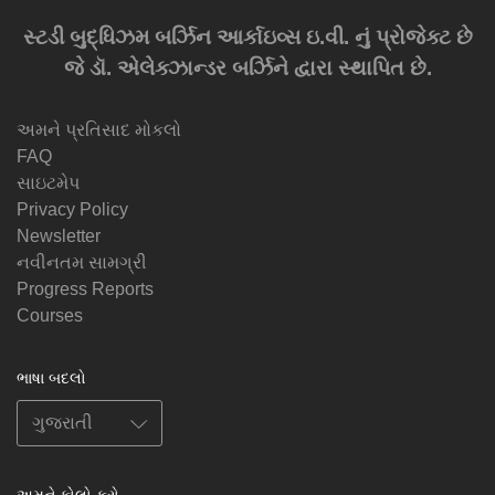
સ્ટડી બુદ્ધિઝમ બર્ઝિન આર્કાઇવ્સ ઇ.વી. નું પ્રોજેક્ટ છે
જે ડૉ. એલેક્ઝાન્ડર બર્ઝિને દ્વારા સ્થાપિત છે.
અમને પ્રતિસાદ મોકલો
FAQ
સાઇટમેપ
Privacy Policy
Newsletter
નવીનતમ સામગ્રી
Progress Reports
Courses
ભાષા બદલો
અમને ફોલો કરો