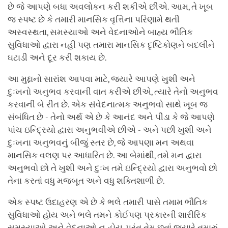
છે જે આપણે બધા અવલોકન કરી શકીએ છીએ. આમ, તે ખૂબ
જ સ્પષ્ટ છે કે તમારી માનસિક વૃત્તિના પરિણામે થતી
અસ્વસ્થતા, સમસ્યાઓ અને વેદનાઓને બાહ્ય ભૌતિક
સુવિધાઓ દ્વારા નહીં પણ તમારા માનસિક દૃષ્ટિકોણને બદલીને
ઘટાડી અને દૂર કરી શકાય છે.
આ મુદ્દાનો સારાંશ આપવા માટે, જ્યારે આપણે ખુશી અને
દુઃખનો અનુભવ કરવાની વાત કરીએ છીએ, ત્યારે તેનો અનુભવ
કરવાની બે રીત છે. એક સંવેદનાત્મક અનુભવો સાથે ખૂબ જ
સંબંધિત છે - તેનો અર્થ એ છે કે આનંદ અને પીડા કે જે આપણે
પાંચ ઇન્દ્રિયો દ્વારા અનુભવીએ છીએ - અને પછી ખુશી અને
દુઃખના અનુભવનું બીજું સ્તર છે, જે આપણા મન અથવા
માનસિક વલણ પર આધારિત છે. આ બેમાંથી, તમે મન દ્વારા
અનુભવો છો તે ખુશી અને દુઃખ તમે ઇન્દ્રિયો દ્વારા અનુભવો છો
તેના કરતાં વધુ મજબૂત અને વધુ શક્તિશાળી છે.
એક સ્પષ્ટ ઉદાહરણ એ છે કે ભલે તમારી પાસે તમામ ભૌતિક
સુવિધાઓ હોય અને ભલે તમને કોઈપણ પ્રકારની શારીરિક
સમસ્યાઓ અને વેદનાઓ ન હોય, પરંતુ તેમ છતાં જ્યારે તમારું