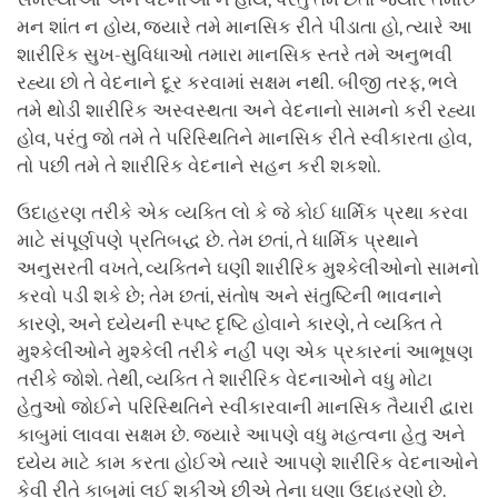
મન શાંત ન હોય, જ્યારે તમે માનસિક રીતે પીડાતા હો, ત્યારે આ
શારીરિક સુખ-સુવિધાઓ તમારા માનસિક સ્તરે તમે અનુભવી
રહ્યા છો તે વેદનાને દૂર કરવામાં સક્ષમ નથી. બીજી તરફ, ભલે
તમે થોડી શારીરિક અસ્વસ્થતા અને વેદનાનો સામનો કરી રહ્યા
હોવ, પરંતુ જો તમે તે પરિસ્થિતિને માનસિક રીતે સ્વીકારતા હોવ,
તો પછી તમે તે શારીરિક વેદનાને સહન કરી શકશો.
ઉદાહરણ તરીકે એક વ્યક્તિ લો કે જે કોઈ ધાર્મિક પ્રથા કરવા
માટે સંપૂર્ણપણે પ્રતિબદ્ધ છે. તેમ છતાં, તે ધાર્મિક પ્રથાને
અનુસરતી વખતે, વ્યક્તિને ઘણી શારીરિક મુશ્કેલીઓનો સામનો
કરવો પડી શકે છે; તેમ છતાં, સંતોષ અને સંતુષ્ટિની ભાવનાને
કારણે, અને ધ્યેયની સ્પષ્ટ દૃષ્ટિ હોવાને કારણે, તે વ્યક્તિ તે
મુશ્કેલીઓને મુશ્કેલી તરીકે નહીં પણ એક પ્રકારનાં આભૂષણ
તરીકે જોશે. તેથી, વ્યક્તિ તે શારીરિક વેદનાઓને વધુ મોટા
હેતુઓ જોઈને પરિસ્થિતિને સ્વીકારવાની માનસિક તૈયારી દ્વારા
કાબુમાં લાવવા સક્ષમ છે. જ્યારે આપણે વધુ મહત્વના હેતુ અને
ધ્યેય માટે કામ કરતા હોઈએ ત્યારે આપણે શારીરિક વેદનાઓને
કેવી રીતે કાબુમાં લઈ શકીએ છીએ તેના ઘણા ઉદાહરણો છે.