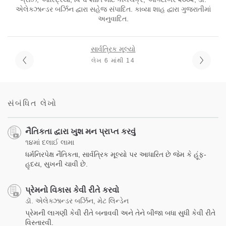
એલેક્ઝાન્ડર બર્ઝિન દ્વારા સહેજ સંપાદિત. કાવ્યા શાહ દ્વારા ગુજરાતીમાં
અનુવાદિત.
સાર્વત્રિક મૂલ્યો
લેખ 6 માંથી 14
સંબંધિત લેખો
નૈતિકતા દ્વારા ખુશ મન પ્રાપ્ત કરવું
૧૪માં દલાઈ લામા
ધર્મનિરપેક્ષ નૈતિકતા, સાર્વત્રિક મૂલ્યો પર આધારિત છે જેમ કે હૂંફ-
હૃદય, સુખની ચાવી છે.
પ્રેમનો વિકાસ કેવી રીતે કરવો
ડૉ. એલેક્ઝાન્ડર બર્ઝિન, મેટ લિન્ડેન
પ્રેમની લાગણી કેવી રીતે બનાવવી અને તેને બીજા બધા સુધી કેવી રીતે
વિસ્તારવી.