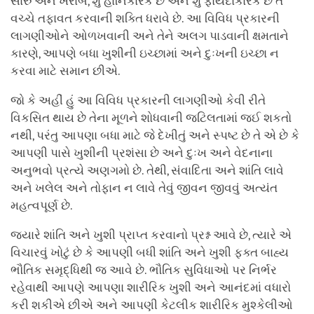
સારું અને ખરાબ, શું હાનિકારક છે અને શું ફાયદાકારક છે તે
વચ્ચે તફાવત કરવાની શક્તિ ધરાવે છે. આ વિવિધ પ્રકારની
લાગણીઓને ઓળખવાની અને તેને અલગ પાડવાની ક્ષમતાને
કારણે, આપણે બધા ખુશીની ઇચ્છામાં અને દુઃખની ઇચ્છા ન
કરવા માટે સમાન છીએ.
જો કે અહીં હું આ વિવિધ પ્રકારની લાગણીઓ કેવી રીતે
વિકસિત થાય છે તેના મૂળને શોધવાની જટિલતામાં જઈ શકતો
નથી, પરંતુ આપણા બધા માટે જે દેખીતું અને સ્પષ્ટ છે તે એ છે કે
આપણી પાસે ખુશીની પ્રશંસા છે અને દુઃખ અને વેદનાના
અનુભવો પ્રત્યે અણગમો છે. તેથી, સંવાદિતા અને શાંતિ લાવે
અને ખલેલ અને તોફાન ન લાવે તેવું જીવન જીવવું અત્યંત
મહત્વપૂર્ણ છે.
જ્યારે શાંતિ અને ખુશી પ્રાપ્ત કરવાનો પ્રશ્ન આવે છે, ત્યારે એ
વિચારવું ખોટું છે કે આપણી બધી શાંતિ અને ખુશી ફક્ત બાહ્ય
ભૌતિક સમૃદ્ધિથી જ આવે છે. ભૌતિક સુવિધાઓ પર નિર્ભર
રહેવાથી આપણે આપણા શારીરિક ખુશી અને આનંદમાં વધારો
કરી શકીએ છીએ અને આપણી કેટલીક શારીરિક મુશ્કેલીઓ