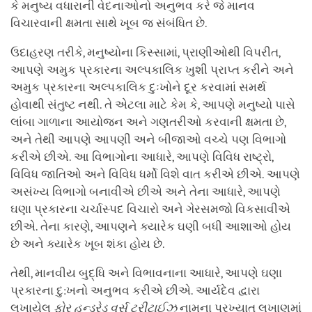
કે મનુષ્ય વધારાની વેદનાઓનો અનુભવ કરે જે માનવ
વિચારવાની ક્ષમતા સાથે ખૂબ જ સંબંધિત છે.
ઉદાહરણ તરીકે, મનુષ્યોના કિસ્સામાં, પ્રાણીઓથી વિપરીત,
આપણે અમુક પ્રકારના અલ્પકાલિક ખુશી પ્રાપ્ત કરીને અને
અમુક પ્રકારના અલ્પકાલિક દુઃખોને દૂર કરવામાં સમર્થ
હોવાથી સંતુષ્ટ નથી. તે એટલા માટે કેમ કે, આપણે મનુષ્યો પાસે
લાંબા ગાળાના આયોજન અને ગણતરીઓ કરવાની ક્ષમતા છે,
અને તેથી આપણે આપણી અને બીજાઓ વચ્ચે પણ વિભાગો
કરીએ છીએ. આ વિભાગોના આધારે, આપણે વિવિધ રાષ્ટ્રો,
વિવિધ જાતિઓ અને વિવિધ ધર્મો વિશે વાત કરીએ છીએ. આપણે
અસંખ્ય વિભાગો બનાવીએ છીએ અને તેના આધારે, આપણે
ઘણા પ્રકારના ચર્ચાસ્પદ વિચારો અને ગેરસમજો વિકસાવીએ
છીએ. તેના કારણે, આપણને ક્યારેક ઘણી બધી આશાઓ હોય
છે અને ક્યારેક ખૂબ શંકા હોય છે.
તેથી, માનવીય બુદ્ધિ અને વિભાવનાના આધારે, આપણે ઘણા
પ્રકારના દુ:ખનો અનુભવ કરીએ છીએ. આર્યદેવ દ્વારા
લખાયેલ
ફોર
હન્ડ્રેડ
વર્સ
ટ્રીટાઈઝ
નામના પ્રખ્યાત લખાણમાં