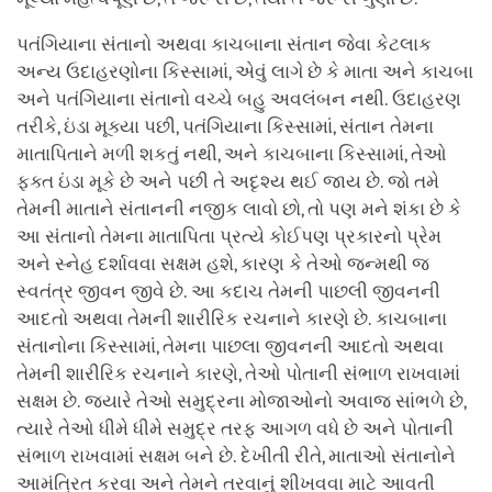
પતંગિયાના સંતાનો અથવા કાચબાના સંતાન જેવા કેટલાક
અન્ય ઉદાહરણોના કિસ્સામાં, એવું લાગે છે કે માતા અને કાચબા
અને પતંગિયાના સંતાનો વચ્ચે બહુ અવલંબન નથી. ઉદાહરણ
તરીકે, ઇંડા મૂક્યા પછી, પતંગિયાના કિસ્સામાં, સંતાન તેમના
માતાપિતાને મળી શકતું નથી, અને કાચબાના કિસ્સામાં, તેઓ
ફક્ત ઇંડા મૂકે છે અને પછી તે અદૃશ્ય થઈ જાય છે. જો તમે
તેમની માતાને સંતાનની નજીક લાવો છો, તો પણ મને શંકા છે કે
આ સંતાનો તેમના માતાપિતા પ્રત્યે કોઈપણ પ્રકારનો પ્રેમ
અને સ્નેહ દર્શાવવા સક્ષમ હશે, કારણ કે તેઓ જન્મથી જ
સ્વતંત્ર જીવન જીવે છે. આ કદાચ તેમની પાછલી જીવનની
આદતો અથવા તેમની શારીરિક રચનાને કારણે છે. કાચબાના
સંતાનોના કિસ્સામાં, તેમના પાછલા જીવનની આદતો અથવા
તેમની શારીરિક રચનાને કારણે, તેઓ પોતાની સંભાળ રાખવામાં
સક્ષમ છે. જ્યારે તેઓ સમુદ્રના મોજાઓનો અવાજ સાંભળે છે,
ત્યારે તેઓ ધીમે ધીમે સમુદ્ર તરફ આગળ વધે છે અને પોતાની
સંભાળ રાખવામાં સક્ષમ બને છે. દેખીતી રીતે, માતાઓ સંતાનોને
આમંત્રિત કરવા અને તેમને તરવાનું શીખવવા માટે આવતી