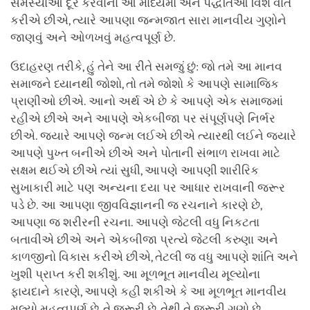
સમસ્યાઓ દૂર કરવાના આ માધ્યમો અને પદ્ધતિઓ વિશે વાત
કરીએ છીએ, ત્યારે આપણા જન્મજાત સારા માનવીય ગુણોને
જાણવું અને ઓળખવું મહત્વપૂર્ણ છે.
ઉદાહરણ તરીકે, હું તેને આ રીતે સમજું છું: જો તમે આ માનવ
સમાજને ધ્યાનથી જોશો, તો તમે જોશો કે આપણે સામાજિક
પ્રાણીઓ છીએ. આનો અર્થ એ છે કે આપણે એક સમાજમાં
રહીએ છીએ અને આપણે એકબીજા પર સંપૂર્ણપણે નિર્ભર
છીએ. જ્યારે આપણે જન્મ લઈએ છીએ ત્યારથી લઈને જ્યારે
આપણે પુખ્ત બનીએ છીએ અને પોતાની સંભાળ રાખવા માટે
સક્ષમ થઈએ છીએ ત્યાં સુધી, આપણે આપણી શારીરિક
સુખાકારી માટે પણ અન્યના દયા પર આધાર રાખવાની જરૂર
પડે છે. આ આપણા જીવવિજ્ઞાનની જ રચનાને કારણે છે,
આપણા જ શરીરની રચના. આપણે જેટલી વધુ નિકટતા
બતાવીએ છીએ અને એકબીજા પ્રત્યે જેટલી કરુણા અને
કાળજીનો વિકાસ કરીએ છીએ, તેટલી જ વધુ આપણે શાંતિ અને
ખુશી પ્રાપ્ત કરી શકીશું. આ મૂળભૂત માનવીય મૂલ્યોના
ફાયદાને કારણે, આપણે કહી શકીએ કે આ મૂળભૂત માનવીય
મૂલ્યો મહત્વપૂર્ણ છે, તે જરૂરી છે, તેથી તે જરૂરી ગુણો છે.