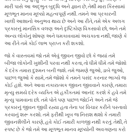
મારી પાસે આ અદ્ભુત બુદ્ધિ અને જ્ઞાન છે, તેથી મારા કિસ્સામાં
મૂળભૂત માનવ મૂલ્યો મહત્વપૂર્ણ નથી. તમને આ પ્રકારની
ખાલી આશાનો અનુભવ થાય છે અને આ રીતે, તમે એક અલગ
પ્રકારનું માનસિક વલણ અને દૃષ્ટિકોણ વિકસાવો છો, અને તમે
અન્ય લોકોનું શોષણ અને ધમકાવવામાં અચકાતા નથી, જાણે કે
આ રીતે તમે કોઈ લાભ પ્રાપ્ત કરી શકશો.
જો કે વાસ્તવમાં જો તમે એવું જીવન જીવો છો કે જ્યાં તમે
બીજા લોકોની ખુશીની પરવા નથી કરતા, તો ધીમે ધીમે તમે જોશો
કે દરેક તમારા દુશ્મન બની જશે. તમે જમણે જુઓ, ડાબે જુઓ,
પાછળ જુઓ કે સામે, તમે જોશો કે તમને પસંદ કરનાર ભાગ્યે જ
કોઈ હશે. અને આવા નકારાત્મક જીવન જીવવાને કારણે, તમારા
મૃત્યુ સમયે દરેક વ્યક્તિ એ હકીકતમાં આનંદ કરશે કે હવે તમે
મૃત્યુ પામવાના છો. તમે પોતે પણ પાછળ જોઈને અને તમે જે
પ્રકારનું જીવન જીવી રહ્યા હતા તેના પર વિચાર કરીને પસ્તાવો
કરવાનું શરૂ કરશો. તમે ફરીથી ખૂબ જ નિરાશ થશો કે તમારી
જીવનશૈલીને કારણે, હવે કોઈ તમારી કાળજી નથી કરતું. તેથી, તે
સ્પષ્ટ છે કે જો તમે આ મૂળભૂત માનવ મૂલ્યોની અવગણના કરો