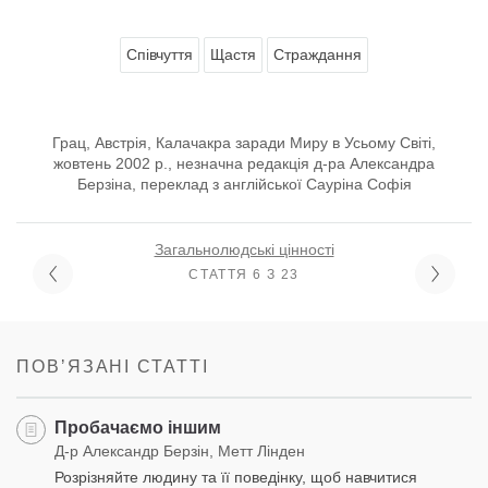
Співчуття
Щастя
Страждання
Грац, Австрія, Калачакра заради Миру в Усьому Світі,
жовтень 2002 р., незначна редакція д-ра Александра
Берзіна, переклад з англійської Сауріна Софія
Загальнолюдські цінності
СТАТТЯ 6 З 23
ПОВʼЯЗАНІ СТАТТІ
Пробачаємо іншим
Д-р Александр Берзін, Метт Лінден
Розрізняйте людину та її поведінку, щоб навчитися