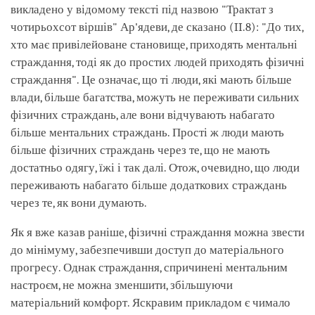
викладено у відомому тексті під назвою "Трактат з
чотирьохсот віршів" Ар'ядеви, де сказано (II.8): "До тих,
хто має привілейоване становище, приходять ментальні
страждання, тоді як до простих людей приходять фізичні
страждання". Це означає, що ті люди, які мають більше
влади, більше багатства, можуть не переживати сильних
фізичних страждань, але вони відчувають набагато
більше ментальних страждань. Прості ж люди мають
більше фізичних страждань через те, що не мають
достатньо одягу, їжі і так далі. Отож, очевидно, що люди
переживають набагато більше додаткових страждань
через те, як вони думають.
Як я вже казав раніше, фізичні страждання можна звести
до мінімуму, забезпечивши доступ до матеріального
прогресу. Однак страждання, спричинені ментальним
настроєм, не можна зменшити, збільшуючи
матеріальний комфорт. Яскравим прикладом є чимало