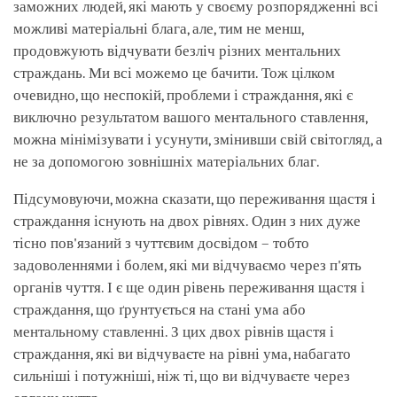
заможних людей, які мають у своєму розпорядженні всі
можливі матеріальні блага, але, тим не менш,
продовжують відчувати безліч різних ментальних
страждань. Ми всі можемо це бачити. Тож цілком
очевидно, що неспокій, проблеми і страждання, які є
виключно результатом вашого ментального ставлення,
можна мінімізувати і усунути, змінивши свій світогляд, а
не за допомогою зовнішніх матеріальних благ.
Підсумовуючи, можна сказати, що переживання щастя і
страждання існують на двох рівнях. Один з них дуже
тісно пов'язаний з чуттєвим досвідом – тобто
задоволеннями і болем, які ми відчуваємо через п'ять
органів чуття. І є ще один рівень переживання щастя і
страждання, що ґрунтується на стані ума або
ментальному ставленні. З цих двох рівнів щастя і
страждання, які ви відчуваєте на рівні ума, набагато
сильніші і потужніші, ніж ті, що ви відчуваєте через