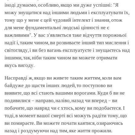
іноді думаємо, особливо, якщо ми дуже успішні: "Я
можу знущатися над іншими людьми і експлуатувати їх,
тому що у мене є цей чудовий інтелект і знання, отож
для мене фундаментальні людські цінності не є
важливими". У вас з'являється таке відчуття порожньої
надії і, таким чином, ви розвиваєте інший тип мислення і
світогляду, і ви без вагань експлуатуєте і знущаєтесь над
іншими, так, ніби таким чином ви можете отримати
якусь вигоду.
Насправді ж, якщо ви живете таким життям, коли вам
байдуже до щастя інших людей, то поступово ви
виявите, що всі стають вашими ворогами. Куди б ви не
подивилися – направо, наліво, назад чи вперед – ви
побачите, що навряд чи є хтось, кому ви подобаєтеся. І
тоді, в момент вашої смерті всі можуть радіти тому, що
ви помираєте. Ви можете почати каятися, озираючись
назад і роздумуючи над тим, яке життя прожили.