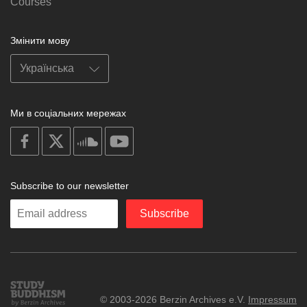
Courses
Змінити мову
Ми в соціальних мережах
on
on
on
on
facebook
X
soundcloud
youtube
Subscribe to our newsletter
Enter
Subscribe
your
email
Study
© 2003-2026 Berzin Archives e.V.
Impressum
Buddhism