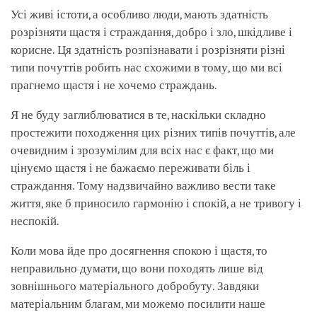
facebook
Усі живі істоти, а особливо люди, мають здатність
розрізняти щастя і страждання, добро і зло, шкідливе і
корисне. Ця здатність розпізнавати і розрізняти різні
типи почуттів робить нас схожими в тому, що ми всі
прагнемо щастя і не хочемо страждань.
Я не буду заглиблюватися в те, наскільки складно
простежити походження цих різних типів почуттів, але
очевидним і зрозумілим для всіх нас є факт, що ми
цінуємо щастя і не бажаємо переживати біль і
страждання. Тому надзвичайно важливо вести таке
життя, яке б приносило гармонію і спокій, а не тривогу і
неспокій.
Коли мова йде про досягнення спокою і щастя, то
неправильно думати, що вони походять лише від
зовнішнього матеріального добробуту. Завдяки
матеріальним благам, ми можемо посилити наше