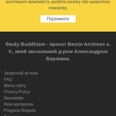
розгляньте можливість зробити разову або щомісячну
пожертву.
Підтримати
Study Buddhism - проєкт Berzin Archives e.
V., який заснований д-ром Александром
Берзіним.
Зворотній звʼязок
FAQ
Мапа сайту
Privacy Policy
Newsletter
Нові матеріали
Progress Reports