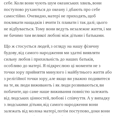
себе. Коли вони чують шум океанських хвиль, вони
поступово рухаються до океану і дбають про себе
самостійно. Очевидно, матері не приходять, щоб
покликати нащадків і вчити їх плавати і так далі; цього
не відбувається. Тому вони ведуть незалежне життя, і ми
не бачимо там великої любові між дітьми і батьками.
Що ж стосується людей, з огляду на нашу фізичну
будову, від самого народження ми здатні виявляти
сильну любов і прихильність до наших батьків,
особливо до матері. Я підкреслюю ці моменти не з
точки зору прийняття минулого і майбутнього життя або
з релігійної точки зору, але якщо ви уважно подивитеся
на те, як люди виживають і як люди розвиваються, ви
побачите, що саме наше виживання повністю залежить
від людських цінностей, любові і співчуття. А у випадку
з людськими дітьми, від самого народження вони
залежать від молока матері, потім поступово, доки вони