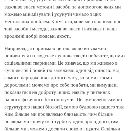
важливо знати методи і засоби, за допомогою яких ми
можемо мінімізувати і усунути чимало з цих
ментальних проблем. Крім того, коли ми говоримо про
такі засоби і методи, важливо знати і визнавати наші
вроджені добрі людські якості.
Наприклад, я сприймаю це так: якщо ви уважно
подивитеся на людське суспільство, то побачите, що ми є
соціальними тваринами. Це означає, що ми живемо в
суспільстві і повністю залежимо один від одного. Від
самого народження і до того часу, коли ми стаємо
дорослими і можемо про себе подбати, ми вимушені
покладатися на доброту інших, навіть у питаннях
нашого фізичного благополуччя. Це зумовлено самою
структурою нашої біології, самою будовою нашого тіла.
Чим більше ми проявляємо близькість, чим більше
розвиваємо співчуття і турботу один про одного, тим
більше ми зможемо досягти спокою і щастя. Оскільки