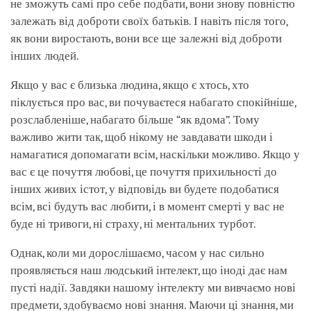
не зможуть самі про себе подбати, вони знову повністю
залежать від доброти своїх батьків. І навіть після того,
як вони виростають, вони все ще залежні від доброти
інших людей.
Якщо у вас є близька людина, якщо є хтось, хто
піклується про вас, ви почуваєтеся набагато спокійніше,
розслабленіше, набагато більше “як вдома”. Тому
важливо жити так, щоб нікому не завдавати шкоди і
намагатися допомагати всім, наскільки можливо. Якщо у
вас є це почуття любові, це почуття прихильності до
інших живих істот, у відповідь ви будете подобатися
всім, всі будуть вас любити, і в момент смерті у вас не
буде ні тривоги, ні страху, ні ментальних турбот.
Однак, коли ми дорослішаємо, часом у нас сильно
проявляється наш людський інтелект, що іноді дає нам
пусті надії. Завдяки нашому інтелекту ми вивчаємо нові
предмети, здобуваємо нові знання. Маючи ці знання, ми