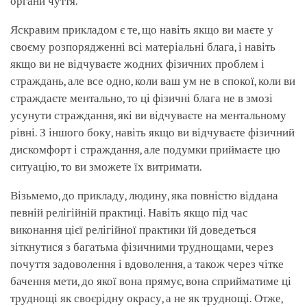
органи чуття.
Яскравим прикладом є те, що навіть якщо ви маєте у
своєму розпорядженні всі матеріальні блага, і навіть
якщо ви не відчуваєте жодних фізичних проблем і
страждань, але все одно, коли ваш ум не в спокої, коли ви
страждаєте ментально, то ці фізичні блага не в змозі
усунути страждання, які ви відчуваєте на ментальному
рівні. З іншого боку, навіть якщо ви відчуваєте фізичний
дискомфорт і страждання, але подумки приймаєте цю
ситуацію, то ви зможете їх витримати.
Візьмемо, до прикладу, людину, яка повністю віддана
певній релігійній практиці. Навіть якщо під час
виконання цієї релігійної практики їй доведеться
зіткнутися з багатьма фізичними труднощами, через
почуття задоволення і вдоволення, а також через чітке
бачення мети, до якої вона прямує, вона сприйматиме ці
труднощі як своєрідну окрасу, а не як труднощі. Отже,