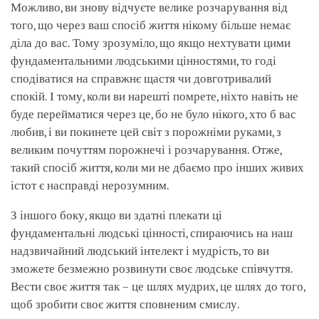
Можливо, ви знову відчуєте велике розчарування від
того, що через ваш спосіб життя нікому більше немає
діла до вас. Тому зрозуміло, що якщо нехтувати цими
фундаментальними людськими цінностями, то годі
сподіватися на справжнє щастя чи довготривалий
спокій. І тому, коли ви нарешті помрете, ніхто навіть не
буде перейматися через це, бо не було нікого, хто б вас
любив, і ви покинете цей світ з порожніми руками, з
великим почуттям порожнечі і розчарування. Отже,
такий спосіб життя, коли ми не дбаємо про інших живих
істот є насправді нерозумним.
З іншого боку, якщо ви здатні плекати ці
фундаментальні людські цінності, спираючись на наш
надзвичайний людський інтелект і мудрість, то ви
зможете безмежно розвинути своє людське співчуття.
Вести своє життя так – це шлях мудрих, це шлях до того,
щоб зробити своє життя сповненим смислу.