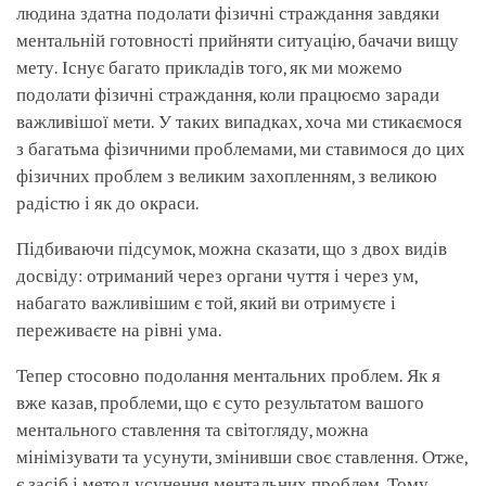
людина здатна подолати фізичні страждання завдяки
ментальній готовності прийняти ситуацію, бачачи вищу
мету. Існує багато прикладів того, як ми можемо
подолати фізичні страждання, коли працюємо заради
важливішої мети. У таких випадках, хоча ми стикаємося
з багатьма фізичними проблемами, ми ставимося до цих
фізичних проблем з великим захопленням, з великою
радістю і як до окраси.
Підбиваючи підсумок, можна сказати, що з двох видів
досвіду: отриманий через органи чуття і через ум,
набагато важливішим є той, який ви отримуєте і
переживаєте на рівні ума.
Тепер стосовно подолання ментальних проблем. Як я
вже казав, проблеми, що є суто результатом вашого
ментального ставлення та світогляду, можна
мінімізувати та усунути, змінивши своє ставлення. Отже,
є засіб і метод усунення ментальних проблем. Тому