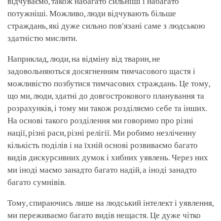
відчуваємо, також набагато сильніші і набагато
потужніші. Можливо, люди відчувають більше
страждань, які дуже сильно пов'язані саме з людською
здатністю мислити.
Наприклад, люди, на відміну від тварин, не
задовольняються досягненням тимчасового щастя і
можливістю позбутися тимчасових страждань. Це тому,
що ми, люди, здатні до довгострокового планування та
розрахунків, і тому ми також розділяємо себе та інших.
На основі такого розділення ми говоримо про різні
нації, різні раси, різні релігії. Ми робимо незліченну
кількість поділів і на їхній основі розвиваємо багато
видів дискурсивних думок і хибних уявлень. Через них
ми іноді маємо занадто багато надій, а іноді занадто
багато сумнівів.
Тому, спираючись лише на людський інтелект і уявлення,
ми переживаємо багато видів нещастя. Це дуже чітко