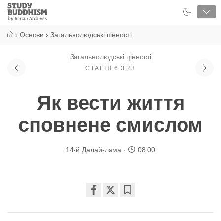
Close
Study
Buddhism
Home
›
Основи
›
Загальнолюдські цінності
Загальнолюдські цінності
СТАТТЯ 6 З 23
Як вести життя
сповнене смислом
14-й Далай-лама
08:00
Share
Bookmark
on