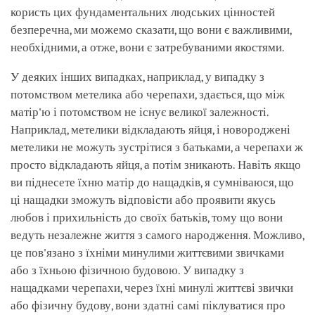
користь цих фундаментальних людських цінностей
безперечна, ми можемо сказати, що вони є важливими,
необхідними, а отже, вони є затребуваними якостями.
У деяких інших випадках, наприклад, у випадку з
потомством метелика або черепахи, здається, що між
матір'ю і потомством не існує великої залежності.
Наприклад, метелики відкладають яйця, і новороджені
метелики не можуть зустрітися з батьками, а черепахи ж
просто відкладають яйця, а потім зникають. Навіть якщо
ви піднесете їхню матір до нащадків, я сумніваюся, що
ці нащадки зможуть відповісти або проявити якусь
любов і прихильність до своїх батьків, тому що вони
ведуть незалежне життя з самого народження. Можливо,
це пов'язано з їхніми минулими життєвими звичками
або з їхньою фізичною будовою. У випадку з
нащадками черепахи, через їхні минулі життєві звички
або фізичну будову, вони здатні самі піклуватися про