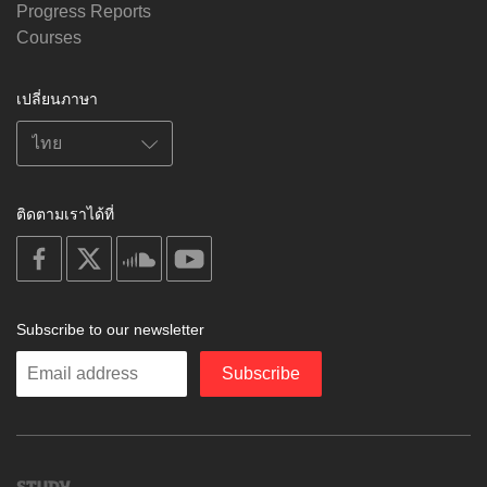
Progress Reports
Courses
เปลี่ยนภาษา
ติดตามเราได้ที่
on
on
on
on
facebook
X
soundcloud
youtube
Subscribe to our newsletter
Enter
Subscribe
your
email
Study