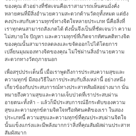
ของคุณ ตัวอย่างที่ชัดเจนคือเราสามารถเห็นคนมั่งคั่ง
หลายคนที่มีสิ่งอำนวยความสะดวกด้านวัตถุทั้งหมด แต่ยัง
คงประสบกับความทุกข์ทางจิตใจหลายประเภท นี่คือสิ่งที่
เราทุกคนสามารถสังเกตได้ ดังนั้นจึงเป็นที่ชัดเจนว่า ความ
ไม่สบายใจ ปัญหา และความทุกข์ที่เกิดจากทัศนคติทางจิต
ของคุณนั้นสามารถลดลงและขจัดออกไปได้โดยการ
เปลี่ยนมุมมองทางจิตของคุณ ไม่ใช่ผ่านสิ่งอำนวยความ
สะดวกทางวัตถุภายนอก
เพื่อสรุปประเด็นนี้ เมื่อเราพูดถึงการประสบความสุขและ
ความทุกข์ มีสองวิธีในการประสบกับสิ่งเหล่านี้ อย่างหนึ่ง
เกี่ยวข้องกับประสบการณ์ทางประสาทสัมผัสอย่างมาก นั่น
หมายถึงความสุขและความเจ็บปวดที่เราประสบผ่าน
อายตนะทั้งห้า – แล้วก็มีประสบการณ์อีกระดับของความ
สุขและความทุกข์ตามจิตใจหรือทัศนคติของเรา ในสอง
ประเภทนี้ ความสุขและความทุกข์ที่คุณประสบผ่านจิตใจ
นั้นแข็งแกร่งและมีพลังมากกว่าสิ่งที่คุณสัมผัสผ่านประสาท
สัมผัสมาก