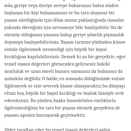
sola, geriye veya ileriye nereye bakarsanız bakın sizden
hoşlanan bir kişi bulamazsınız ve bu tarz olumsuz bir
yaşam sürdüğünüz için ölüm anınız yaklaştığında insanlar
yakında öleceğiniz için sevinmeye bile başlayabilir. Siz de
sürmüş olduğunuz yaşama bakıp geriye yönelik pişmanlık
duymaya başlayabilirsiniz. Yaşam tarzınız yüzünden kimse
sizinle ilgilenmek istemediği için büyük bir hayal
kırıklığına kapılabilirsiniz. Demek ki şu bir gerçektir; eğer
temel insani değerleri görmezden gelirseniz hakiki
mutluluk ve uzun süreli huzuru ummanız da bulmanız da
mümkün değildir. O halde, en sonunda öldüğünüzde sizinle
ilgilenecek ve size sevecek kimse olmayacaktır, bu dünyayı
eliniz boş, büyük bir hayal kırıklığı ve boşluk hissiyle terk
edeceksiniz. Bu yüzden, başka hissedebilen varlıklarla
ilgilenmediğiniz bu tarz bir yaşam sürmek gerçekten de
yaşamı aptalca harcayarak geçirmektir.
Diğer taraftan, eğer bu temel insani değerleri sahip