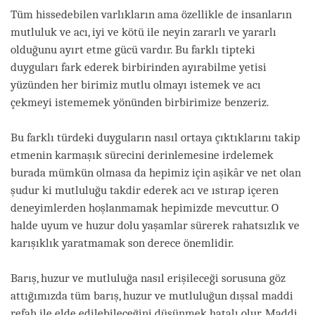
facebook
Tüm hissedebilen varlıkların ama özellikle de insanların
mutluluk ve acı, iyi ve kötü ile neyin zararlı ve yararlı
olduğunu ayırt etme gücü vardır. Bu farklı tipteki
duyguları fark ederek birbirinden ayırabilme yetisi
yüzünden her birimiz mutlu olmayı istemek ve acı
çekmeyi istememek yönünden birbirimize benzeriz.
Bu farklı türdeki duyguların nasıl ortaya çıktıklarını takip
etmenin karmaşık sürecini derinlemesine irdelemek
burada mümkün olmasa da hepimiz için aşikâr ve net olan
şudur ki mutluluğu takdir ederek acı ve ıstırap içeren
deneyimlerden hoşlanmamak hepimizde mevcuttur. O
halde uyum ve huzur dolu yaşamlar sürerek rahatsızlık ve
karışıklık yaratmamak son derece önemlidir.
Barış, huzur ve mutluluğa nasıl erişileceği sorusuna göz
attığımızda tüm barış, huzur ve mutluluğun dışsal maddi
refah ile elde edilebileceğini düşünmek hatalı olur. Maddi