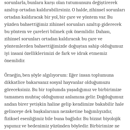
sorunlarla, bunlara karşı olan tutumunuzu değiştirerek
azaltıp ortadan kaldırabilirsiniz. O halde, zihinsel sorunları
ortadan kaldıracak bir yol, bir çare ve yöntem var. Bu
yüzden bahsettiğimiz zihinsel sorunları azaltıp giderecek
bu yöntem ve çareleri bilmek çok önemlidir. Dahası,
zihinsel sorunları ortadan kaldıracak bu çare ve
yöntemlerden bahsettiğimizde doğuştan sahip olduğumuz
iyi insani özelliklerimizi de fark ve idrak etmemiz
önemlidir.
Örneğin, ben şöyle algılıyorum: Eğer insan toplumuna
dikkatlice bakarsanız sosyal hayvanlar olduğumuzu
göreceksiniz. Bu bir toplumda yaşadığımız ve birbirimize
tamamen muhtaç olduğumuz anlamına gelir. Doğduğumuz
andan birer yetişkin haline gelip kendimize bakabilir hale
gelinceye dek başkalarının nezaketine bağımlıyızdır,
fiziksel esenliğimiz bile buna bağlıdır. Bu bizzat biyolojik
yapımız ve bedenimiz yüzünden böyledir. Birbirimize ne