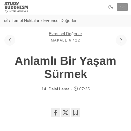
Close
Study
Buddhism
Home
›
Temel Noktalar
›
Evrensel Değerler
Evrensel Değerler
MAKALE 6 / 22
Anlamlı Bir Yaşam
Sürmek
14. Dalai Lama
07:25
Share
Bookmark
on