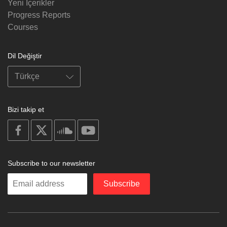
Yeni İçerikler
Progress Reports
Courses
Dil Değiştir
Bizi takip et
on
on
on
on
facebook
X
soundcloud
youtube
Subscribe to our newsletter
Enter
Subscribe
your
email