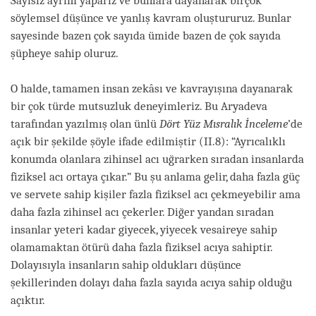
Sayısız ayrım yaparız ve bunlara dayanarak birçok
söylemsel düşünce ve yanlış kavram oluştururuz. Bunlar
sayesinde bazen çok sayıda ümide bazen de çok sayıda
şüpheye sahip oluruz.
O halde, tamamen insan zekâsı ve kavrayışına dayanarak
bir çok türde mutsuzluk deneyimleriz. Bu Aryadeva
tarafından yazılmış olan ünlü
Dört Yüz Mısralık İnceleme
’de
açık bir şekilde şöyle ifade edilmiştir (II.8): “Ayrıcalıklı
konumda olanlara zihinsel acı uğrarken sıradan insanlarda
fiziksel acı ortaya çıkar.” Bu şu anlama gelir, daha fazla güç
ve servete sahip kişiler fazla fiziksel acı çekmeyebilir ama
daha fazla zihinsel acı çekerler. Diğer yandan sıradan
insanlar yeteri kadar giyecek, yiyecek vesaireye sahip
olamamaktan ötürü daha fazla fiziksel acıya sahiptir.
Dolayısıyla insanların sahip oldukları düşünce
şekillerinden dolayı daha fazla sayıda acıya sahip olduğu
açıktır.