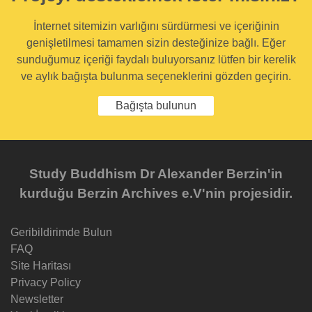
İnternet sitemizin varlığını sürdürmesi ve içeriğinin
genişletilmesi tamamen sizin desteğinize bağlı. Eğer
sunduğumuz içeriği faydalı buluyorsanız lütfen bir kerelik
ve aylık bağışta bulunma seçeneklerini gözden geçirin.
Bağışta bulunun
Study Buddhism Dr Alexander Berzin'in
kurduğu Berzin Archives e.V'nin projesidir.
Geribildirimde Bulun
FAQ
Site Haritası
Privacy Policy
Newsletter