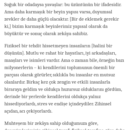
Soğuk bir odadaysa yavaşlar: bu üzüntünün bir ifadesidir.
Ama daha karmaşık bir beyin yapısı varsa, duyumsal
zevkler de daha güçlü olacaktır.
[Bir de eklemek gerekir
ki,]
bizim karmaşık beyinlerimiz yapısal olarak da
büyüktür ve sonuç olarak zekâya sahibiz.
Fiziksel bir tehdit hissetmeyen insanların
[halini bir
düşünün]
. Mutlu ve rahat bir hayatları, iyi arkadaşları,
maaşları ve isimleri vardır. Ama o zaman bile, örneğin bazı
milyonerlerin – ki kendilerini toplumunun önemli bir
parçası olarak görürler, sıklıkla bu insanlar en mutsuz
olanlardır. Birkaç kez çok zengin ve etkili insanlarla
biraraya geldim ve oldukça huzursuz olduklarını gördüm,
derinde bir yerlerde kendilerini oldukça yalnız
hissediyorlardı, stres ve endişe içindeydiler. Zihinsel
açıdan, acı çekiyorlardı.
Muhteşem bir zekâya sahip olduğumuza göre,