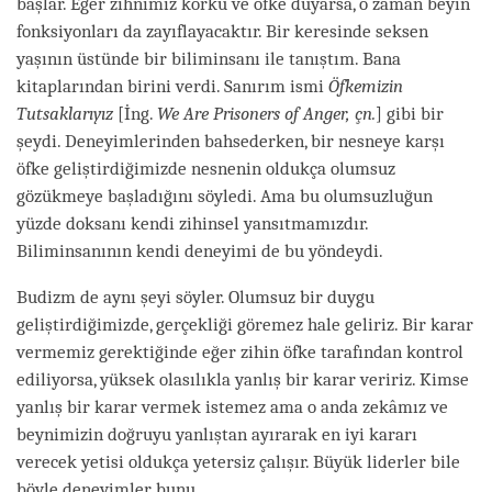
başlar. Eğer zihnimiz korku ve öfke duyarsa, o zaman beyin
fonksiyonları da zayıflayacaktır. Bir keresinde seksen
yaşının üstünde bir biliminsanı ile tanıştım. Bana
kitaplarından birini verdi. Sanırım ismi
Öfkemizin
Tutsaklarıyız
[İng.
We Are Prisoners of Anger, çn.
] gibi bir
şeydi. Deneyimlerinden bahsederken, bir nesneye karşı
öfke geliştirdiğimizde nesnenin oldukça olumsuz
gözükmeye başladığını söyledi. Ama bu olumsuzluğun
yüzde doksanı kendi zihinsel yansıtmamızdır.
Biliminsanının kendi deneyimi de bu yöndeydi.
Budizm de aynı şeyi söyler. Olumsuz bir duygu
geliştirdiğimizde, gerçekliği göremez hale geliriz. Bir karar
vermemiz gerektiğinde eğer zihin öfke tarafından kontrol
ediliyorsa, yüksek olasılıkla yanlış bir karar veririz. Kimse
yanlış bir karar vermek istemez ama o anda zekâmız ve
beynimizin doğruyu yanlıştan ayırarak en iyi kararı
verecek yetisi oldukça yetersiz çalışır. Büyük liderler bile
böyle deneyimler bunu.