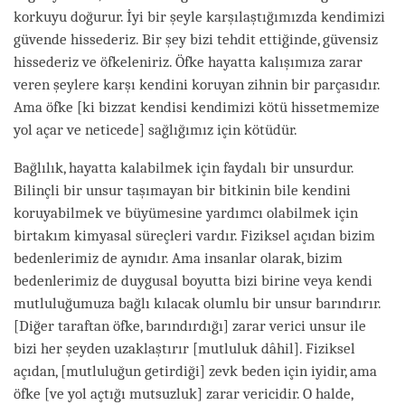
korkuyu doğurur. İyi bir şeyle karşılaştığımızda kendimizi
güvende hissederiz. Bir şey bizi tehdit ettiğinde, güvensiz
hissederiz ve öfkeleniriz. Öfke hayatta kalışımıza zarar
veren şeylere karşı kendini koruyan zihnin bir parçasıdır.
Ama öfke
[ki bizzat kendisi kendimizi kötü hissetmemize
yol açar ve neticede]
sağlığımız için kötüdür.
Bağlılık, hayatta kalabilmek için faydalı bir unsurdur.
Bilinçli bir unsur taşımayan bir bitkinin bile kendini
koruyabilmek ve büyümesine yardımcı olabilmek için
birtakım kimyasal süreçleri vardır. Fiziksel açıdan bizim
bedenlerimiz de aynıdır. Ama insanlar olarak, bizim
bedenlerimiz de duygusal boyutta bizi birine veya kendi
mutluluğumuza bağlı kılacak olumlu bir unsur barındırır.
[Diğer taraftan öfke, barındırdığı]
zarar verici unsur ile
bizi her şeyden uzaklaştırır
[mutluluk dâhil]
. Fiziksel
açıdan,
[mutluluğun getirdiği]
zevk beden için iyidir, ama
öfke
[ve yol açtığı mutsuzluk]
zarar vericidir. O halde,