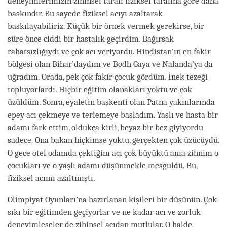
deneyimlerimizin zihinsel tarafı fiziksel tarafına göre daha
baskındır. Bu sayede fiziksel acıyı azaltarak
baskılayabiliriz. Küçük bir örnek vermek gerekirse, bir
süre önce ciddi bir hastalık geçirdim. Bağırsak
rahatsızlığıydı ve çok acı veriyordu. Hindistan’ın en fakir
bölgesi olan Bihar’daydım ve Bodh Gaya ve Nalanda’ya da
uğradım. Orada, pek çok fakir çocuk gördüm. İnek tezeği
topluyorlardı. Hiçbir eğitim olanakları yoktu ve çok
üzüldüm. Sonra, eyaletin başkenti olan Patna yakınlarında
epey acı çekmeye ve terlemeye başladım. Yaşlı ve hasta bir
adamı fark ettim, oldukça kirli, beyaz bir bez giyiyordu
sadece. Ona bakan hiçkimse yoktu, gerçekten çok üzücüydü.
O gece otel odamda çektiğim acı çok büyüktü ama zihnim o
çocukları ve o yaşlı adamı düşünmekle meşguldü. Bu,
fiziksel acımı azaltmıştı.
Olimpiyat Oyunları’na hazırlanan kişileri bir düşünün. Çok
sıkı bir eğitimden geçiyorlar ve ne kadar acı ve zorluk
deneyimleseler de zihinsel açıdan mutlular. O halde,