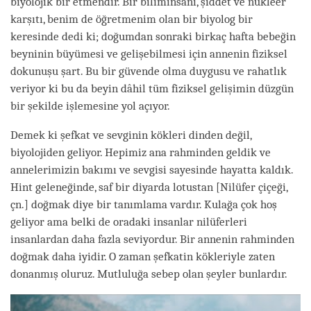
biyolojik bir etmendir. Bir biliminsanı, şiddet ve nükleer
karşıtı, benim de öğretmenim olan bir biyolog bir
keresinde dedi ki; doğumdan sonraki birkaç hafta bebeğin
beyninin büyümesi ve gelişebilmesi için annenin fiziksel
dokunuşu şart. Bu bir güvende olma duygusu ve rahatlık
veriyor ki bu da beyin dâhil tüm fiziksel gelişimin düzgün
bir şekilde işlemesine yol açıyor.
Demek ki şefkat ve sevginin kökleri dinden değil,
biyolojiden geliyor. Hepimiz ana rahminden geldik ve
annelerimizin bakımı ve sevgisi sayesinde hayatta kaldık.
Hint geleneğinde, saf bir diyarda lotustan
[Nilüfer çiçeği,
çn.]
doğmak diye bir tanımlama vardır. Kulağa çok hoş
geliyor ama belki de oradaki insanlar nilüferleri
insanlardan daha fazla seviyordur. Bir annenin rahminden
doğmak daha iyidir. O zaman şefkatin kökleriyle zaten
donanmış oluruz. Mutluluğa sebep olan şeyler bunlardır.