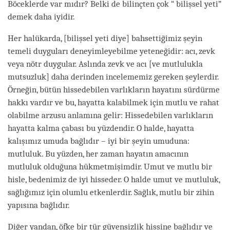
Böceklerde var mıdır? Belki de bilinçten çok “ bilişsel yeti”
demek daha iyidir.
Her halükarda,
[bilişsel yeti diye]
bahsettiğimiz şeyin
temeli duyguları deneyimleyebilme yeteneğidir: acı, zevk
veya nötr duygular. Aslında zevk ve acı
[ve mutlulukla
mutsuzluk]
daha derinden incelememiz gereken şeylerdir.
Örneğin, bütün hissedebilen varlıkların hayatını sürdürme
hakkı vardır ve bu, hayatta kalabilmek için mutlu ve rahat
olabilme arzusu anlamına gelir: Hissedebilen varlıkların
hayatta kalma çabası bu yüzdendir. O halde, hayatta
kalışımız umuda bağlıdır – iyi bir şeyin umuduna:
mutluluk. Bu yüzden, her zaman hayatın amacının
mutluluk olduğuna hükmetmişimdir. Umut ve mutlu bir
hisle, bedenimiz de iyi hisseder. O halde umut ve mutluluk,
sağlığımız için olumlu etkenlerdir. Sağlık, mutlu bir zihin
yapısına bağlıdır.
Diğer yandan, öfke bir tür güvensizlik hissine bağlıdır ve