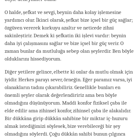
O halde, şefkat ve sevgi, beynin daha kolay işlemesine
yardımcı olur. İkinci olarak, şefkat bize içsel bir güç sağlar;
özgüven vererek korkuyu azaltır ve neticede zihni
sakinleştirir. Demek ki şefkatin iki işlevi vardır: beynin
daha iyi çalışmasını sağlar ve bize içsel bir güç verir. O
zaman bunlar da mutluluğa sebep olan şeylerdir. Ben böyle
olduklarını hissediyorum.
Diğer yetilere gelince, elbette ki onlar da mutlu olmak için
iyidir. Herkes parayı sever, örneğin. Eğer paramız varsa, iyi
olanakların tadını çıkarabiliriz. Genellikle bunları en
önemli şeyler olarak değerlendiririz ama ben böyle
olmadığını düşünüyorum. Maddi konfor fiziksel çaba ile
elde edilir ama zihinsel konfor, zihinsel çaba ile alakalıdır.
Bir dükkâna girip dükkân sahibine bir miktar iç-huzuru
almak istediğimizi söylesek, bize verebileceği bir şey
olmadığını söylerdi. Çoğu dükkân sahibi bunun çılgınca