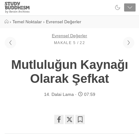
Close
Study
Buddhism
Home
›
Temel Noktalar
›
Evrensel Değerler
Evrensel Değerler
MAKALE 5 / 22
Mutluluğun Kaynağı
Olarak Şefkat
14. Dalai Lama
07:59
Share
Bookmark
on