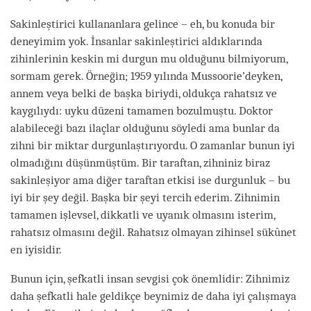
Sakinleştirici kullananlara gelince – eh, bu konuda bir
deneyimim yok. İnsanlar sakinleştirici aldıklarında
zihinlerinin keskin mi durgun mu olduğunu bilmiyorum,
sormam gerek. Örneğin; 1959 yılında Mussoorie’deyken,
annem veya belki de başka biriydi, oldukça rahatsız ve
kaygılıydı: uyku düzeni tamamen bozulmuştu. Doktor
alabileceği bazı ilaçlar olduğunu söyledi ama bunlar da
zihni bir miktar durgunlaştırıyordu. O zamanlar bunun iyi
olmadığını düşünmüştüm. Bir taraftan, zihniniz biraz
sakinleşiyor ama diğer taraftan etkisi ise durgunluk – bu
iyi bir şey değil. Başka bir şeyi tercih ederim. Zihnimin
tamamen işlevsel, dikkatli ve uyanık olmasını isterim,
rahatsız olmasını değil. Rahatsız olmayan zihinsel sükûnet
en iyisidir.
Bunun için, şefkatli insan sevgisi çok önemlidir: Zihnimiz
daha şefkatli hale geldikçe beynimiz de daha iyi çalışmaya