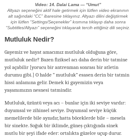
Video: 14. Dalai Lama — “Umut”
Altyazı seçeneğini aktif hale getirmek için lütfen video ekranının
alt sağındaki “CC” ibaresine tıklayınız. Altyazı dilini değiştirmek
için lütfen “Settings/Seçenekler” kısmına tıklayıp daha sonra
“Subtitles/Altyazı” seçeneğini tıklayarak tercih ettiğiniz dili seçiniz.
Mutluluk Nedir?
Gayemiz ve hayat amacımız mutluluk olduğuna göre,
mutluluk nedir? Bazen fiziksel acı daha derin bir tatmine
yol açabilir
[yorucu bir antrenman sonrası bir atletin
durumu gibi.]
O halde “ mutluluk” esasen derin bir tatmin
hissi anlamına gelir. Demek ki gayemizin veya
yaşamımızın nesnesi tatmindir.
Mutluluk, üzüntü veya acı – bunlar için iki seviye vardır:
duyumsal ve zihinsel seviye. Duyumsal seviye küçük
memelilerde bile aynıdır, hatta böceklerde bile – mesela
bir sinekte. Soğuk bir iklimde, güneş çıktığında sinek
mutlu bir şeyi ifade eder: ortalıkta güzelce uçup durur.