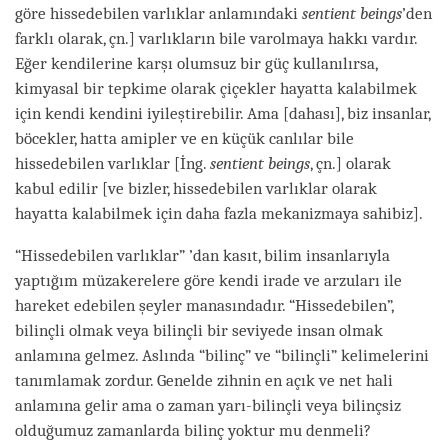
göre hissedebilen varlıklar anlamındaki
sentient beings
’den
farklı olarak, çn.] varlıkların bile varolmaya hakkı vardır.
Eğer kendilerine karşı olumsuz bir güç kullanılırsa,
kimyasal bir tepkime olarak çiçekler hayatta kalabilmek
için kendi kendini iyileştirebilir. Ama
[dahası]
, biz insanlar,
böcekler, hatta amipler ve en küçük canlılar bile
hissedebilen varlıklar [İng.
sentient beings
, çn.] olarak
kabul edilir
[ve bizler, hissedebilen varlıklar olarak
hayatta kalabilmek için daha fazla mekanizmaya sahibiz]
.
“Hissedebilen varlıklar” ’dan kasıt, bilim insanlarıyla
yaptığım müzakerelere göre kendi irade ve arzuları ile
hareket edebilen şeyler manasındadır. “Hissedebilen”,
bilinçli olmak veya bilinçli bir seviyede insan olmak
anlamına gelmez. Aslında “bilinç” ve “bilinçli” kelimelerini
tanımlamak zordur. Genelde zihnin en açık ve net hali
anlamına gelir ama o zaman yarı-bilinçli veya bilinçsiz
olduğumuz zamanlarda bilinç yoktur mu denmeli?