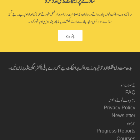
ساڈی ویب سائٹ نوں چلاون اتے ودھاون دی صلاحیت دا دارومدار مکمل طور تے تہاڈی امداد اوپر ہے۔ جے تسی
ساڈے مواد نوں مفید جاندے او تے یکمشت یا ماہانہ چندہ دین اوپر غور کرو۔
چندہ دیو
بدھ مت دی شکشا لوو’ ذخیرہ برزن دا اک پراجیکٹ ہے جس دے بانی ڈاکٹر الیگزینڈر برزن نیں۔
اپنی صلاح دسو
FAQ
زمین دے ٹوٹے دا نقشہ
Privacy Policy
Newsletter
سجر مواد
Progress Reports
Courses