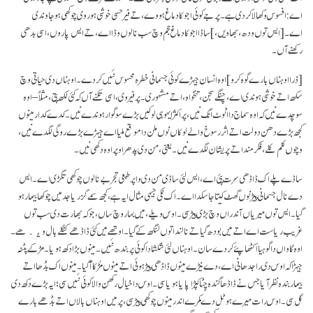
اے: افسوس وکھالا کردی ہے۔ پر جے کوئی اجوکا دماغ ہووے، تے فیر حسی خوشی ہور وی چوکھی ہو جاوندی
اے۔
[ایس توں ودھ، بھاویں،]
ساڈا اجوکا دماغ حجم وچ سب نالوں وڈا اے، تے ایس پاروں، اسی بدھی
رکھنے آں۔
[ذرا اوہناں بارے گوہ کرو]
اوہ انسان جیہڑے کوئی جسمانی خطرہ محسوس نئیں کردے۔ اوہناں دی حیاتی وچ
سکھ اتے خوشی ہوندی اے، چنگے سجن، تنخواہ، اتے مشہوری۔ پر فیر وی، اسی تکنے آں کہ کئی لکھ پتی، مثلاً – اوہ
سوچدے نیں کہ اوہ سماج دا اٹوٹ انگ نیں، پر اکثر ایہو ہی لوکیں بڑے سوگوار ہوندے نیں۔ کدے کدار مینوں
کجھ بڑے دھن دولت اتے اثر رسوخ والے لوکاں نوں ملن دا موقع ملیا اے جیہڑے بڑے روگی لگدے نیں،
وچوں کلم کلے، فکر مند اتے پریشان لگدے نیں۔ یعنی، من دی پدھر اوپر اوہ دکھی نیں۔
ساڈے پلے اک ڈاڈھی سرت پئی اے، ایس لئی ساڈی من دی واپر طبعی تجربے نالوں چوکھی تگڑی اے۔ ایس
دے نال جسمانی پیڑ نوں گھٹ کیتا جا سکدا اے۔ اک نکی جیہی مثال ایہ ہے، کجھ سمے گزریا جد میں چوکھا بیمار ہو
گیا۔ ایس توں میریاں آندراں وچ بڑی پیڑ سی۔ اوس ویلے، میں بہار وچ ساں، جو کہ بھارت دی سب توں
غریب ریاست اے اتے میں بودھ گیا تے نالندا توں لنگھ کے گیا۔ اوتھے میں کئی ڈاڈھے کنگلے بال ویکھے۔
اوہ گاواں دا گوہیا اکٹھا پئے کردے سان۔ اوہناں لئی شکشا دا کوئی پربندھ نئیں۔ مینوں بڑا دکھ ہویا۔ مڑکے پٹنہ
جیہڑا کہ اوس دی راجدھانی اے، دے نیڑے مینوں ڈاڈھی پیڑ ہوئی اتے مینوں مُڑکا آ گیا۔ مینوں اک بڈھا اتے
بیمار بندہ نظرآیا جس نے ڈاڈھا گندہ چِٹا کپڑا پایا ہویا سی۔ اوس دا خیال رکھن والا کوئی نئیں سی؛ ایہ بڑے دکھ دی
گل سی۔ اوس رات میرے ہوٹل دے کمرے اندر مینوں چوکھی پیڑ سی، پر میں اوہناں بالاں اتے بڈھے بارے