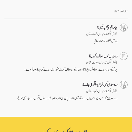
رلدا ملدا مواد
چار اُتم سچ کیہ نیں؟
ڈاکٹر الیگزینڈر برزن ، مَیٹ لِنڈن
بودھی شکشا دا مڈھلا ڈھانچہ
دوجیاں نوں معاف کر دینا
ڈاکٹر الیگزینڈر برزن ، مَیٹ لِنڈن
پرش نوں اوس دے سبھاو توں پچھاننا، اوہناں نوں معاف کر دینا بغیر اوہناں دے کرم دی معافی دے۔
درد مندی کس طراں پنگری جاۓ
ڈاکٹر الیگزینڈر برزن ، مَیٹ لِنڈن
درد مندی جو کہ من دی دوسریاں دے دکھ توں نجات پان دی فائدہ مند دشا اے نوں پنگرن دے بودھی طریقے
ساڈے پراجیکٹ دی مدد کرو