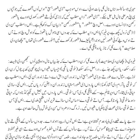
میری جو سائینسداناں نال گل بات ہوئی اے، اوس موجب "ذی شعور ہستی" اوس نوں آکھدے نیں جو آپوں
ہی اپنی مرضی نال ہل جل سکے۔ "ذی شعور" دا ایہ مطلب نئیں کہ لازمی کوئی شے شعور رکھدی ہووے یا شعور
رکھن والا انسان ہووے۔ اصل وچ "شعور" یا "شعور رکھن" دا بیان اک اوکھا کم ہے۔ ایس دا مطلب من دی
ڈاڈھی نرول پکھ ہے، پر فیر، کیا ایس دا ایہ مطلب اے کہ جدوں اسی بیہوش یا تھوڑے کو ہوش وچ ہونے آں
تے اوس ویلے کوئی شعور نئیں ہوندا؟ کیا کیڑے (شعور) رکھدے نیں؟ خورے شعور دی تھاں "پچھان دی
صلاحیت" بارے گل کرنا زیادہ چنگی گل اے۔
فیر وی، (پچھان دی صلاحیت) بارے گل کرن دا مطلب اے کہ جذبیاں نال واہ پین نوں سمجھن دی اہلیت:
دکھ، سکھ، یا ان پکھ جذبے۔ در اصل، دکھ سکھ (خوشی یا غمی) اجیہیاں شیواں دی چوکھی پرکھ پرچول کرن دی
لوڑ ہے۔ مثال دے طور تے، ہر ذی شعور ہستی نوں زندہ رہن دا حق اے، اتے زندہ رہن لئی، ایس دا مطلب ہے
کہ خوشی یا آرام دی آشا رکھنا: ایس پاروں ذی شعور ہستیاں زندہ رہن دا جتن کردیاں نیں۔ ایس لئی، ساڈی
حیاتی دی بقاء آس اوپر قائم ہے – کسے چنگی گل دی آس: خوشی۔ ایس پاروں، میں ہمیش ایہ نتیجہ کڈنا واں کہ حیاتی
دا مدعا خوشی (پاونا) ہے۔آس اتے خوشی دے احساس توں ساڈے شریر نوں شکتی ملدی اے۔ ایس لئی آس
اتے خوشی ساڈی صحت لئی چنگیاں شیواں نیں۔ نروگ دا دھرواس من دی خوش باش حالت اوپر ہے۔
دوجے پاسے غصے دی بنیاد عدم تحفظ اوپر ہے اتے ایس توں ڈر پیدا ہوندا اے۔ جدوں سانوں کسے چنگی شے نال
واہ پیندا اے تے اسی چنگا محسوس کرنے آں۔ جے سانوں کسے شے توں خطرہ محسوس ہووے تے اسی غیر محفوظ
محسوس کرنے آں، اتے سانوں غصہ چڑھ جاوندا اے۔ غصہ من دا اوہ ٹوٹا اے جیہڑا اجیہی شے جو ساڈی حیاتی لئی