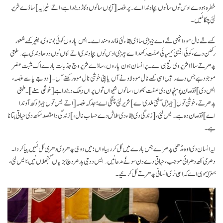
خطرہ ہووے اوس توں سانوں بچاوندا اے۔ پر غصہ
[آپوں سانوں وگاڑ دیندا ہے، اتے اخیر ایہ]
ساڈے شریر
لئی چنگا نئیں۔
کسے شے نال موہ اجیہی شے وے جیہڑی ساڈی بقاء لئی فائدہ مند اے۔ ایس پاروں کوئی بوٹا وی، بغیر کسے شعور
رکھن دے، کوئی اجیہی کیمیائی صفت رکھدا اے جیہڑی اوس نوں بچاوندی اتے اگاں نوں ودھاوندی ہے۔ طبعی
پدھر تے ساڈا شریر وی انج ہی اے۔ پر انسان ہون پاروں، ساڈے شریر وچ جذبات بارے اک مثبت عنصر
موجود ہے جس دے راہیں اسی کسے نال موہ لاونے آں یا اپنی خوشی نال موہ رکھنے آں۔
[دوجے پاسے غصہ،
ایس دی]
نقصان پوہنچان دی صفت بھوں، سانوں شیواں توں پراں دھِک دیندا ہے
[خوشی سنے]
۔ طبعی
پدھر تے، خوشی توں
[جیہڑی آشتی ملدی اے]
شریر لئی چنگی اے؛ جد کہ غصہ
[اتے ایس توں جیہڑا دکھ آوندا
اے]
نقصان دہ ہے۔ ایس لئی،
[زندگی دی بقاء دی تلاش دے حساب نال،]
زندگی دا مقصد سکھ دی حیاتی بِتانا
ہے۔
ایہ انسان دی اوہ مڈھلی پدھر اے جس بارے میں گل کر رہیا واں؛ میں دوجی پدھر دی دھرمی گل نئیں پیا کردا۔
دھرمی اکھ دھرائی موجب، حیاتی دے ون سونّے مدعا نیں۔ ایس دوجی پدھر وچ بڑیاں گنجھلاں نیں؛ ایس لئی،
بہتر ایہو ہی اے کہ اسی نری انسانی پدھر تے گل کرئیے۔