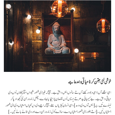
خوشی لئی جتن کرنا حیاتی دا مدعا ہے
اسی ایتھے آں؛ اسی وجود رکھنے آں تے سانوں ایس دا حق ہے۔ حتیٰ کہ غیر ذی شعور شیواں مثلاً پھُلاں نوں وی
حیاتی دا حق ہے۔ جے کیمیائی پدھر تے ایہناں نوں نقصان پوہنچایا جاوے، پھُل زندہ رہن لئی کجھ اوپا کر
لیندے نیں۔ پر
[ایس توں وی ودھ]
، اسی انسان کیڑیاں سنے، حتیٰ کہ امیبے وی، ایہ نکیاں ہستیاں وی ذی شعور
ہستیاں نیں۔
[اتے بطور ذی شعور ہستیاں دے، ساڈے کول زندہ رہن دے ہور وی تانے بانے نیں۔]