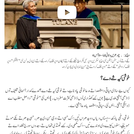
ویڈیو: چودھویں دلائی لاما – «آس»
نکے وشے نوں سنن/تکن لئی ویڈیو سکرین اوپر سجی نکر وچ تھلے نکے وشے آئیکان اوپر کلک کرو۔ نکے وشے دی بولی بدلن لئی "سیٹنگز" اوپر
کلک کرو، فیر "نکے وشے" اوپر کلک کرو تے اپنی من پسند بولی دی چون کرو۔
خوشی کیہ شے وے؟
کیوں جے ساڈی حیاتی دا مقصد اتے مدعا خوشی پاونا ہے، تے خوشی کیہ شے وے؟ کدے کدار جسمانی تکلیف توں
ڈاڈھی آشتی ملدی ہے
[جویں کسے کھڈاری نوں ڈاڈھی کثرت مغروں۔]
ایس لئی "خوشی" دا اصل مطلب اے
ڈوہنگی آشتی۔ ایس لئی، حیاتی دا مقصد یا مدعا آشتی اے۔
خوشی، غمی یا دکھ – ایہناں دیاں دو پدھراں نیں: اک حسی اتے دوجی من دی پدھر۔ حسی پدھر تے نکے موٹے
ممولئیے، سغوں کیڑے وی ہوندے نیں – اک مکھی وی۔ کسے ٹھنڈی تھاں تے، جدوں سورج نکلدا اے تے
اک مکھی وی خوش ہوندی اے: بڑی موج نال اُڈدی پھردی اے۔ ٹھنڈے کمرے وچ ٹھنڈی پے جاوندی