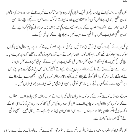
ایس لئی، درد مندی اتے پیار دماغ دی ٹھیک طراں کم کرن وچ سہائتا کردے نیں۔ نالے ہور، درد مندی سانوں
اندرلی شکتی دیندی ہے؛ ایس توں خوداعتمادی پیدا ہوندی اتے ڈر گھٹدا ہے، جس دے نتیجے وچ، ساڈا من
شانت ہوندا اے۔ ایس دا مطلب ہے کہ دردمندی دے دو کم نیں: ایس نال ساڈا دماغ چنگا کم کردا ہے اتے
اندرلی شکتی ملدی ہے۔ پس ایہ خوشی دے سبب نیں۔ میرا وچار اے کہ ایہ گل انج ہے۔
پر گل ایہ وے کہ کجھ ہور گن وی خوشی لئی سوتر نیں۔ ہر کوئی روپٔے دھیلے نوں پسند کردا ہے۔ پیسے نال اسی چنگیاں
سوکھاں دا سواد لُٹ سکنے آں۔ ایہناں نوں اسی عام طور تے سب توں ضروری شیواں متھنے آں، پر میرے خیال
وچ گل انج نئیں۔ مادی سوکھ جسمانی جتن راہیں مل سکدی ہے، پر من دے آرام لئی من دے جتن دی لوڑ
اے۔ جے اسی کسے ہٹّی تے جا کے دوکاندار نوں پیسے دیوئیے اتے آکھئیے کہ اسی من دی شانتی خریدنا چاہنے آں
تے اوہ آکھے دا کہ اوس کول اجیہی کوئی شے بکاؤ نئیں۔ کئی دوکاندار ایس نوں پاگل پن سمجھن دے اتے ساڈے
اوپر ہنسن دے۔ کسے گولی یا ٹیکے نال عارضی خوشی یا من دی شانتی مل سکدی اے پر پوری طراں نئیں۔
صلاح والی مثال توں پتہ لگدا ہے کہ سانوں جذبیاں نال گل بات اتے سرت راہیں نبڑنا چاہیدا اے۔ مطلب
اے کہ سانوں من والا ول ورتنا چاہیدا اے۔ ایس لئی جدوں وی میں گل کتھ کرنا واں، میں کہنا کہ اسی اجوکے
لوک باہرلی پنگرتا اوپر بڑا زور دینے آں۔ جے اسی نرا اوس اوپر ہی زور دیوئیے، تے ایہ کافی نئیں۔ اصلی خوشی
اتے آشتی اندروں آوندی ہے۔
ایس لئی بنیادی عنصر دردمندی اتے انسانی پیار نیں، تے ایہ شریر توں آوندے نیں۔ بطور اک نیانے دے ساڈی