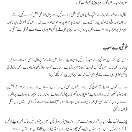
سوچدا رہیا۔ ایس توں میری پیڑ چوکھی گھٹ گئی۔
مثال دے طور تے جیہڑے اولمپک کھیڈاں لئی مشق کردے نیں۔ اوہ بڑی ڈاڈھی مشق کردے نیں، اتے
اوہناں نوں جنّی وی اوکھ یا پیڑ سہنی پوے، من دی پدھر اوپر اوہ خوش ہوندے نیں۔ ایس لئی جسمانی واپر نالوں
من دی پدھر زیادہ اہم اے۔ ایس پاروں، جند وچ جیہڑی شے چوکھی ضروری اے اوہ ہے خوشی اتے آشتی۔
خوشی دے سبب
(ہن اسی تکنے آں) خوشی دے سبب کیہ نیں؟ میرا وچار اے کہ شریر شانت من نال راضی رہندا اے، نہ کہ
پریشان من نال، ایس لئی اک شانت من بڑا ضروری اے۔ ساڈے شریر دا حال کجھ وی ہووے، من دی شانتی
چوکھی لوڑی دی اے۔ تے فیر اسی اک شانت من کویں پیدا کرسکنے آں؟
سارے دکھاں دا اوپا تے انہونی گل اے؛ اتے اپنے من نوں ساڈیاں سمسیاواں بارے بے سرتا تے بھلن ہار
بناونا وی ممکن نئیں۔ سانوں اپنے مسٔلیاں دی کھری پرچول کرن اتے اوہناں نال نبڑن دی لوڑ اے، پر ایس
دے نال نال شانت من وی ضروری اے تاں جے ساڈا رویہ حقیقت پسند ہووے تا کہ اسی اوہناں نال چنگی
طراں نبڑ سکئیے۔
جیہڑے لوک نشے والیاں شیواں ورتدے نیں، اوس دا مینوں کوئی تجربہ نئیں۔ مینوں نئیں پتہ کہ جس ویلے لوکیں
نشہ کردے نیں اوس ویلے اوہناں دی بدھی تیز ہوندی اے یا کھنڈی؛ مینوں پچھنا پے دا۔ مثال دے طور