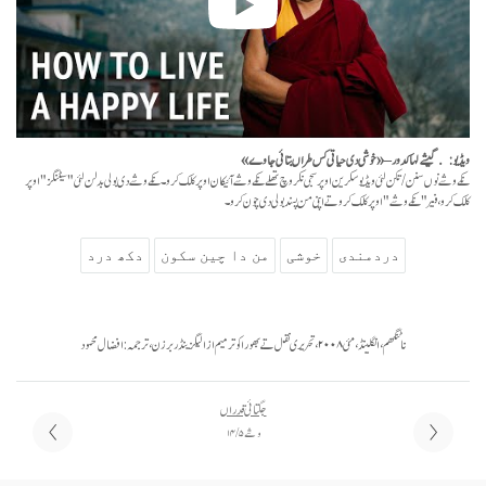
ویڈیو: گیشے لہاکدور – «خوشی دی حیاتی کس طراں بتائی جاوے»
نکے وشے نوں سنن/تکن لئی ویڈیو سکرین اوپر سجی نکر وچ تھلے نکے وشے آئیکان اوپر کلک کرو۔ نکے وشے دی بولی بدلن لئی "سیٹنگز" اوپر
کلک کرو، فیر "نکے وشے" اوپر کلک کرو تے اپنی من پسند بولی دی چون کرو۔
دردمندی
خوشی
من دا چین سکون
دکھ درد
ناٹنگھم، انگلینڈ، مئی ۲۰۰۸، تحریری نقل تے بھورا کو ترمیم از الیگزینڈر برزن، ترجمہ: افضال محمود
جگتائی قدراں
وشے ۵ / ۱۴