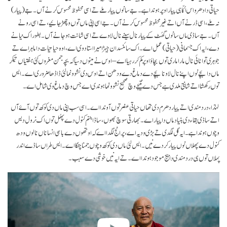
حیاتی دا دھرواس اُکّا ہی پیار اوپر ہوندا ہے۔ جے سانوں پیار ملے تے اسی محفوظ محسوس کرنے آں۔ جے (پیار)
نہ ملے، اسی ڈرنے آں اتے غیر محفوظ محسوس کرنے آں۔ جے اسی اپنی ماں توں وچھڑ جائیے، تے اسی رونے
آں۔ جے ساڈی ماں سانوں گھُٹ کے پیار نال سینے نال لاوے تے اسی شانت ہو جانے آں۔ بطور اک نیانے
دے، ایہ اک جسمانی (حیاتی) عمل اے۔ اک سائنسدان جیہڑا میرا استاد وی اے، اوہ حیاتیات دا ماہر اے تے
جوہری توانائی نال مارا ماری توں بچاؤ اوپر کم کر رہیا اے – اوس نے مینوں دسیا کہ بچہ جمن مغروں کئی ہفتیاں تیکر
ماں دا بچے نوں اپنے نال لاونا بچے دے دماغ دے ودھن اتے اوس دی نشو و نما لئی ڈاڈھا ضروری اے۔ ایس
توں رکھشا اتے شانتی ملدی ہے جس دے نتیجے وچ صحیح نشوونما ہوندی اے جس وچ دماغ وی شامل اے۔
لہٰذا، دردمندی اتے پیار دھرم دی تھاں حیاتی عنصر توں آوندا اے۔ اسی سب اپنی ماں دی کوکھ توں آۓ آں
اتے ساڈی بقاء دی بنیاد ماں دا پیار اے۔ بھارتی سوچ بھوں، ساڈا جنم کنول دے پھُل توں اک نرول دیس
وچوں ہوندا ہے۔ ایہ گل لگدی تے بڑی ودیہ اے، پر انج لگدا اے کہ اوتھوں دے باسی انساناں نالوں ودھ
کنول دے پھلاں نوں پیار کردے نیں۔ ایس لئی ماں دی کوکھ وچوں جمنا چنگا اے۔ ایس طراں ساڈے اندر
پہلاں توں ہی دردمندی دا بیج موجود ہوندا اے۔ تے ایہ نیں خوشی دے سبب۔