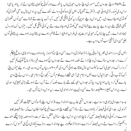
تے، ۱۹۵۹ وچ، جدوں میں مسوری وچ ساں، میری ماں یا خورے ہور کوئی چوکھا پریشان اتے ڈریا ہویا سی؛
اوس دی نیندر اُڈی ہوئی سی۔ ڈاکٹر نے آکھیا کہ ایس لئی اوہ کوئی دوا لے سکدے نیں، پر اوس نال بدھی تھوڑی کو
کھنڈی ہو جاوے دی۔ میں اوس ویلے سوچیا کہ ایہ کوئی چنگی گل نئیں۔ کہ اک پاسے تے تہاڈے من نوں تھوڑی
جیہی شانتی ملے، پر دوجے پاسے جے تہاڈی بدھی کھنڈی ہو جاوے، تے ایہ کوئی چنگی گل نئیں۔ مینوں اک ہور ول
بھاوندا اے۔ میں چاہناں کہ میری سرت پوری طراں ہوشیار اتے قائم رہوے، پریشان نہ ہووے۔ پریشانی توں
بغیر من دی آشتی سب توں ودیہ ہے۔
ایس لئی، دردمندی بھریا انسانی پیار ڈاڈھا لوڑی دا اے: من وچ جنّا موہ زیادہ ہووے دا اونا ہی دماغ چنگا کم
کرے دا۔ جدوں ساڈے دل وچ ڈر اتے غصہ ہووے، تے جدوں انج ہووے، فیر ساڈا دماغ ٹھیک کم نئیں
کردا۔ اک وار میری اک سائینسدان نال ملاقات ہوئی جس دی عمر ۸۰ ورہیاں توں ودھ سی۔ اوہنے مینوں اپنی
اک کتاب دتی۔ میرا خیال اے ایس دا نام سی 'اسی غصے دے غلام آں'، کجھ انج دا نام سی۔ اوس نے اپنی واپر
بارے گل کردیاں ہوئیاں دسیا، کہ جدوں اسی کسے شے بارے غصہ کرنے آں، تے اوہ شے بڑی بھیڑی دسدی
اے۔ پر اوس بھیڑ دا ۹۰ فیصد ساڈے من دی پیداوار ہوندی اے۔ ایہ اوس دا اپنا تجربہ سی۔
بدھ مت وی ایہو ہی دسدا ہے۔ جدوں منفی جذبہ پیدا ہوندا اے، (اوس ویلے) سانوں حقیقت نظر نئیں
آوندی۔ جد اسی کوئی فیصلہ کرنا ہووے اتے ساڈا من غصے وچ ہووے؛ فیر چوکھا امکان اے کہ ساڈا فیصلہ غلط
ہووے دا۔ کوئی وی غلط فیصلہ نئیں کرنا چاہندا، پر اوس ویلے، ساڈی عقل اتے سرت دا اوہ حصہ جیہڑا چنگے مندے
دا نکھیڑ کردا اے اتے ودیہ فیصلہ کردا اے، اوہ ڈاڈھا کمزور پے جاوندا اے۔ وڈے نیتا وی انج ہی محسوس کردے
نیں۔