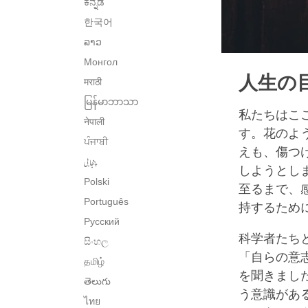
ಕನ್ನಡ
한국어
ລາວ
Монгол
人生の
मराठी
မြန်မာဘာသာ
私たちはこ
नेपाली
す。花のよ
ਪੰਜਾਬੀ
えも、傷つ
پنجابی
しようとし
Polski
至るまで、
Português
持するため
Русский
科学者たち
සිංහල
「自らの意
தமிழ்
を聞きまし
తెలుగు
う意識があ
ไทย