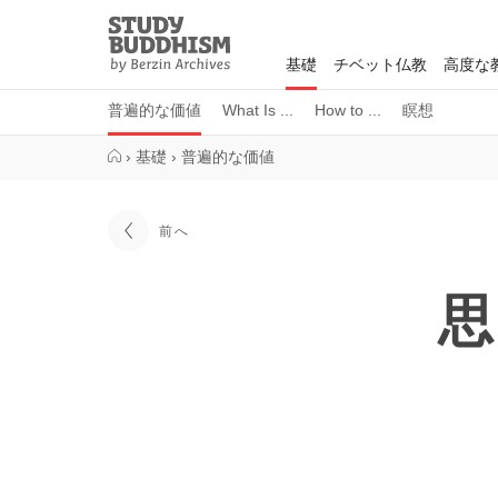
Close
Study
Buddhism
基礎
チベット仏教
高度な
Home
普遍的な価値
What Is ...
How to ...
瞑想
›
基礎
›
普遍的な価値
前へ
思