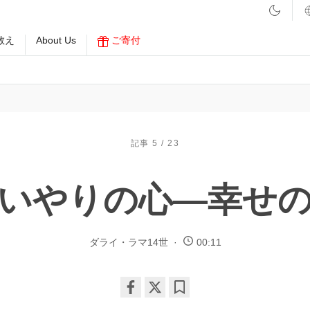
教え
About Us
ご寄付
記事 5 / 23
いやりの心―幸せ
ダライ・ラマ14世
00:11
Share
Bookmark