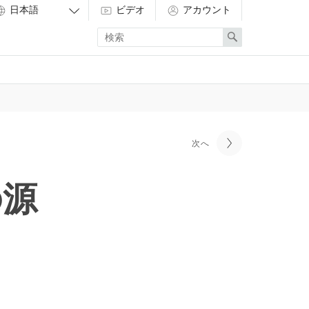
ビデオ
アカウント
Enter
Search
search
term
次へ
の源