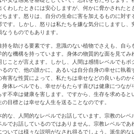
は不安な感覚を基礎としていて、恐れをもたらします。
出くわしたときには安心しますが、何かに脅かされたと
だちます。怒りは、自分の生命に害を加えるものに対す
部です。しかし、怒りは私たちを嫌な気分にしますし、
損なうものでもあります。
維持を助ける要素です。意識のない植物でさえも、自ら
学的な機構を持っています。身体の物質的な面を見てみ
同じことが言えます。しかし、人間は感情レベルでもポ
いるので、他の誰かに、あるいは自分自身の幸せに執着
の有害な性質によって、私たちは幸せなどの良いものか
。身体レベルでも、幸せがもたらす喜びは健康につなが
らす不幸は健康を害します。ですから、生存を求めると
生の目標とは幸せな人生を送ることなのです。
本的な、人間的なレベルでお話しています。宗教のレベ
ベルでお話しているのではありません。宗教レベルであ
については様々な説明がなされ得るでしょう。派生的な