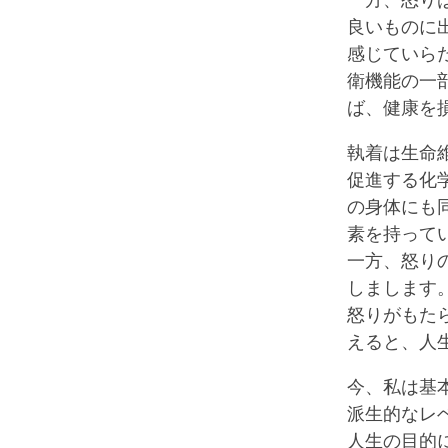
一方、怒り
良いものに
感じていら
衛機能の一
ば、健康を
執着は生命
促進する化
の身体にも
素を持って
一方、怒り
しまします
怒りがもた
えると、人
今、私は基
派生的なレ
人生の目的