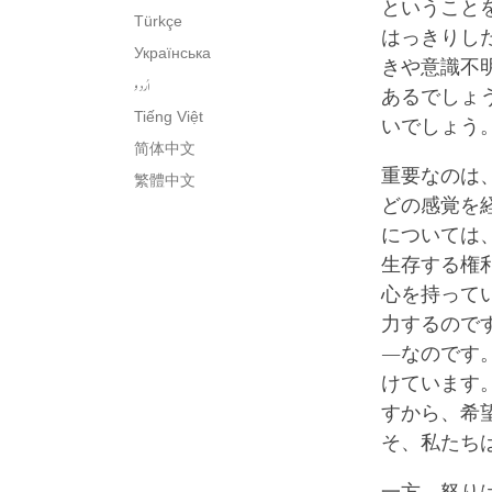
ということ
Türkçe
はっきりし
Українська
きや意識不
اُردو
あるでしょ
Tiếng Việt
いでしょう
简体中文
重要なのは
繁體中文
どの感覚を
については
生存する権
心を持って
力するので
―なのです
けています
すから、希
そ、私たち