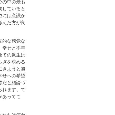
心の中の最も
濁していると
虫には意識が
考えた方が良
立的な感覚な
、幸せと不幸
全ての衆生は
らぎを求める
生きようと努
幸せへの希望
標だと結論づ
られます。で
があってこ