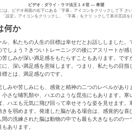
ビデオ : ダライ・ラマ法王１４世 — 希望
には、ビデオ画面の右下にある「字幕」アイコンをクリックして下 さ
、「設定」アイコンをクリックし、「字幕」をクリ ックして表示言語を
は何か
ール、私たちの人生の目標は幸せだとお話ししました。
のでしょう？きついトレーニングの後にアスリートが感
の苦しみが深い満足感をもたらすこともあります。です
主に、深い満足感を意味します。つまり、私たちの目指
目標とは、満足感なのです。
悲しみや苦しみにも、感覚と精神の二つのレベルがあり
、小さな哺乳類や、ハエのような昆虫にもあります。寒
ば、ハエも元気に飛び回って幸せそうな姿を見せます。
動きを弱めます。発達した脳がある場合は、感覚的な喜
人間の洗練された脳は動物の中でも最も大きなものの一
性もあります。