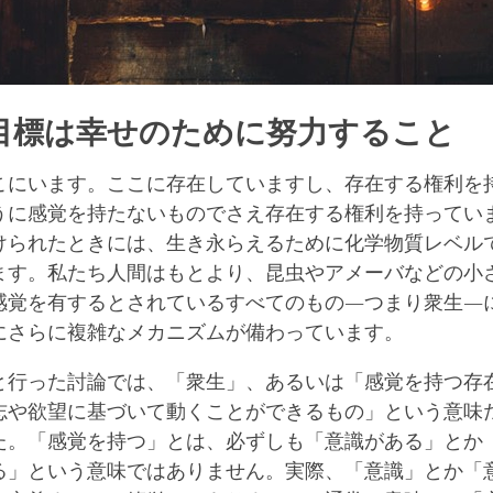
目標は幸せのために努力すること
こにいます。ここに存在していますし、存在する権利を
うに感覚を持たないものでさえ存在する権利を持ってい
けられたときには、生き永らえるために化学物質レベル
ます。私たち人間はもとより、昆虫やアメーバなどの小
感覚を有するとされているすべてのもの―つまり衆生―
にさらに複雑なメカニズムが備わっています。
と行った討論では、「衆生」、あるいは「感覚を持つ存
志や欲望に基づいて動くことができるもの」という意味
た。「感覚を持つ」とは、必ずしも「意識がある」とか
る」という意味ではありません。実際、「意識」とか「