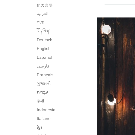
他の言語
العربية
বাংলা
བོད་ཡིག་
Deutsch
English
Español
فارسی
Français
ગુજરાતી
हिन्दी
Indonesia
Italiano
ខ្មែរ