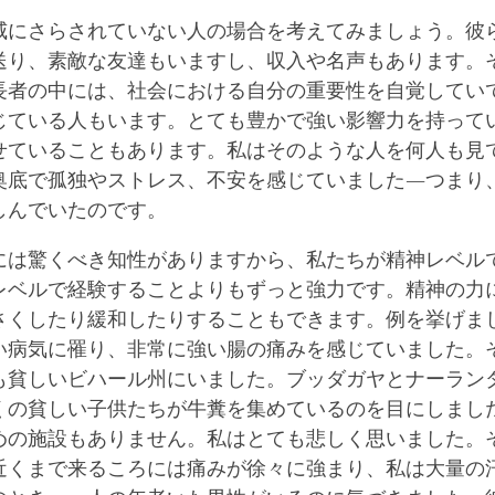
威にさらされていない人の場合を考えてみましょう。彼
送り、素敵な友達もいますし、収入や名声もあります。
長者の中には、社会における自分の重要性を自覚してい
じている人もいます。とても豊かで強い影響力を持って
せていることもあります。私はそのような人を何人も見
奥底で孤独やストレス、不安を感じていました―つまり
しんでいたのです。
には驚くべき知性がありますから、私たちが精神レベル
レベルで経験することよりもずっと強力です。精神の力
さくしたり緩和したりすることもできます。例を挙げま
い病気に罹り、非常に強い腸の痛みを感じていました。
も貧しいビハール州にいました。ブッダガヤとナーラン
くの貧しい子供たちが牛糞を集めているのを目にしまし
めの施設もありません。私はとても悲しく思いました。
近くまで来るころには痛みが徐々に強まり、私は大量の