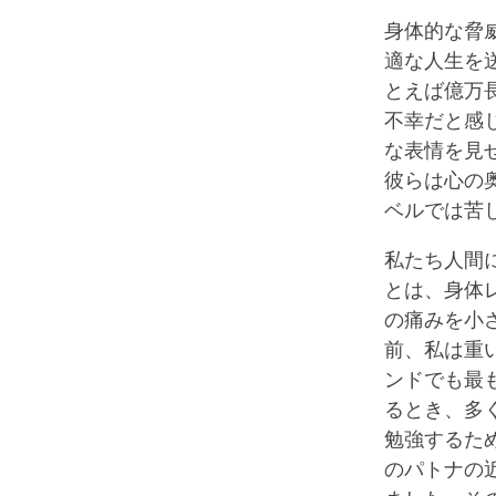
身体的な脅
適な人生を
とえば億万
不幸だと感
な表情を見
彼らは心の
ベルでは苦
私たち人間
とは、身体
の痛みを小
前、私は重
ンドでも最
るとき、多
勉強するた
のパトナの