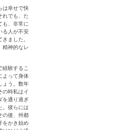
らは幸せで快
それでも、た
ても、非常に
いる人が不安
てきました。
、精神的なレ
で経験するこ
によって身体
しょう。数年
その時私はイ
ダを通り過ぎ
た。彼らには
その後、州都
汗をかき始め