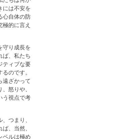
私たちは何か
きには不安を
る心自体の防
究極的に言え
を守り成長を
れば、私たち
ジティブな要
するのです。
ら遠ざかって
り、怒りや、
いう視点で考
ル、つまり、
れば、当然、
レベルは極め