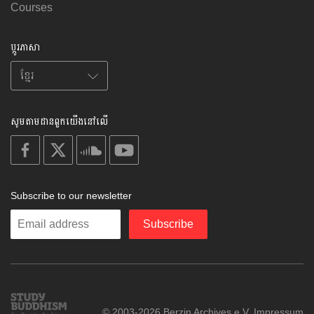
Courses
ប្តូរភាសា
សូមតាមដានពួកយើងនៅលើ
on
on
on
on
facebook
X
soundcloud
youtube
Subscribe to our newsletter
Enter
Subscribe
your
email
Study
© 2003-2026 Berzin Archives e.V.
Impressum
Buddhism