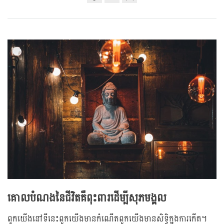
Share
Bookmark
on
facebook
គោលបំណងនៃជីវិតគឺពុះពារដើម្បីសុភមង្គល
ពួកយើងនៅទីនេះពួកយើងមានកំណើតពួកយើងមានសិទ្ធិក្នុងការកើត។