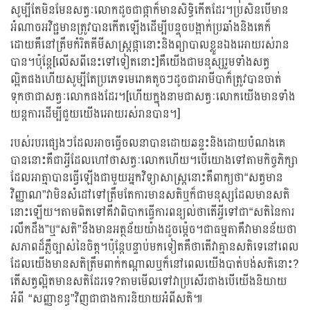
សូម្បីតែមិនមែនសត្វៈលោកដូចជាផ្កាក៏មានសិទ្ធិកើតដែរ។ប្រសិនបើមាន
អំណាចអវិជ្ជមានត្រូវបានកើតឡើងដើម្បីបន្ទុចបង្អាក់ប្រឆាំងនិងគេក៏
ដោយគឺនៅត្រឹមកំរិតគីមីសាស្រ្តផ្កានោះនិងព្យាបាលខ្លួនឯងអោយរស់រាន
បាន។ប៉ុន្តែ[លើសពីនេះទៅទៀតនោះ]គឺយើងជាមនុស្សរួមទាំងសត្វ
ល្អិតផងហើយសូម្បីតែប្រភេទមេរោគតូចៗដូចជាអាមីបាក៏ត្រូវបានចាត់
ទុកថាជាសត្វៈលោកផងដែរ។[ហើយក្នុងនាមជាសត្វៈលោកយើងមានទាំង
យន្តការដើម្បីជួយយើងអោយរស់រានបាន។]
របស់របរផ្សេងៗដែលអាចធ្វើចលនាបានដោយឆន្ទះនិងដោយបំណងគេ
បាននោះគឺជាអ្វីដែលហៅថាសត្វៈលោកហើយ។បើយោងទៅតាមកិច្ចភិក្សា
ដែលអាត្មាបានធ្វើឡើងជាមួយអ្នកវិទ្យាសាស្រ្តនោះគឺពាក្យថា“សត្វមាន
វិញ្ញាណ”វាមិនសំដៅទៅត្រឹមតែការមានសតិឬក៏ជាមនុស្សដែលមានសតិ
នោះឡើយ។តាមពិតទៅគឺវាពិបាកធ្វើការពន្យល់ថាតើអ្វីទៅជា“សតិនៃការ
រលឹកដឹង”ឬ“សតិ”នឹងមានអត្ថន័យយ៉ាងដូចម៉្តេច។ជាធម្មតាគឺវាមានន័យថា
សភាពដ៏ភ្លឺច្បាស់នៃចិត្ត។ប៉ុន្តែបន្ទាប់មកទៀតគឺថាតើវាគ្មានសតិទេនៅពេល
ដែលយើងមានសតិត្រឹមពាក់កណ្តាលឬក៏នៅពេលយើងបាត់បង់សតិនោះ?
តើសត្វល្អិតមានសតិដែរទេ?តាមមើលទៅវាប្រសើរជាងបើយើងនិយាយ
អំពី “សញ្ញាខន្ធ”វិញជាជាងការនិយាយអំពីសតិ៕