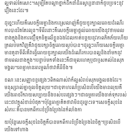
ល្អទាល់តែសោះ។សូម្បីតែបណ្តាថ្នាក់ដឹកនាំដ៏អស្ចារ្យនានាក៏ជួបប្រទះនូវ
រឿងនេះដែរ៕
ដូច្នេះហើយគឺសេចក្តីមេត្តានិងការស្រលាញ់គឺជួយខួរក្បាលអោយដំណើរ
ការបានរិតតែរលូន។ទីពីរនោះគឺសេចក្តីមេត្តាផ្តល់អោយយើងនូវថាមពល
ខាងក្នុងនិងការជឿទុកចិត្តលើខ្លួនឯងដែលកាត់បន្ថយនូវភាពភិតភ័យហើយ
ត្រលប់មកវិញគឺវាជួយរក្សាចិត្តអោយស្ងប់បាន។ដូច្នេះហើយសេចក្តីមេត្តា
មានតួនាទីពីរគឺវាធ្វើអោយខួរក្បាលយើងដំណើរការបានល្អនិងនាំមកនូវ
ថាមពលខាងក្នុង។បន្ទាប់មកទាំងនេះគឺជាមូលហេតុឬជាឬសគល់នៃសុភ
មង្គល។អាត្មាមានអារម្មណ៏ថាវាគឺអីចឹង៕
ខណៈនេះសញ្ញាខន្ធផ្សេងៗពិតណាស់វាក៏ល្អសំរាប់សុភមង្គលផងដែរ។
មនុស្សរាល់គ្នាចូលចិត្តលុយ។ជាឧទាហរណ៏ប្រសិនបើយើងមានលុយគឺ
យើងអាចរីករាយសប្បាយនឹងបស់បរផ្សេងៗ។ជាធម្មតាយើងចាត់ទុករបស់
នេះជាវត្ថុសំខាន់បំផុត។ប៉ុន្តែអាត្មាគិតថាវាមិនដូច្នោះទេ។សេចក្តីសុខនៃ
សំភារៈគឺបានមកពីការខំប្រឹងប្រែងនៃកំលាំងកា
យប៉ុន្តែសេចក្តីសុខនៃចិត្តគឺបានមកពីការខំប្រឹងប្រែងនៃចិត្ត។ប្រសិនបើ
យើងទៅហាង