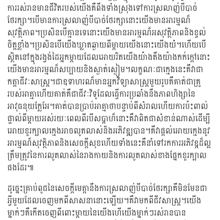
ការរស់រានមានជីវិតរបស់យើងគឺពឹងទាំងស្រុងទៅការស្រលាញ់បីបាច់
ថែរក្សា។បើមានការស្រលាញ់បីបាច់ថែរក្សានោះយើងមានអារម្មណ៏
សុវត្ថិភាព។ប្រសិនបើគ្មានទេនោះយើងមានអារម្មណ៏អសុវត្ថិភាពនិងខ្វល់
ចិត្តខ្លាំង។ប្រសិនបើយើងឃ្លាតឆ្ងាយពីម្តាយយើងនោះយើងយំ។ហើយបើ
ស្ថិតនៅក្នុងរង្វង់ដៃអ្នកម្តាយដែលអោយរិតយើងយ៉ាងតឹងយ៉ាងកក់ក្តៅនោះ
យើងមានអារម្មណ៏សប្បាយនិងស្ងាត់ស្ងៀម។លក្ខណៈជាក្មេងនេះគឺវាជា
កត្តាជីវៈសាស្រ្ត។ជាឧទាហរណ៏មានអ្នកវិទ្យាសាស្រ្តមួយរូបគឺគាត់ជាគ្រូ
របស់អាត្មាហើយគាត់គឺជាជីវៈវិទូដែលធ្វើការប្រឆាំងនឹងភាពហិង្សានៃ
អាវុធនុយក្លែអែ។គាត់បានប្រាប់អាត្មាថាបន្ទាប់ពីសំរាលហើយការប៉ះពាល់
ផ្ទាល់ពីម្តាយអស់រយៈពេលពីរបីសប្តាហ៏នោះគឺវាពិតជាសំខាន់ណាស់ដើម្បី
អោយខួរក្បាលក្មេងអាចលូតលាស់និងអភិវឌ្ឍបាន។គឺវាផ្តល់អោយក្មេងនូវ
អារម្មណ៏សុវត្ថិភាពនិងសេចក្តីសុខហើយទាំងនេះគឺនាំទៅរកការអភិវឌ្ដដ៏ល្អ
ត្រឹមត្រូវនៃការលូតលាស់នៃរាងកាយនិងការលូតលាស់ខាងផ្នែកខួរក្បាល
ផងដែរ៕
ដូច្នេះគ្រាប់ពូជនៃសេចក្តីមេត្តានឹងការស្រលាញ់បីបាច់ថែរក្សាគឺមិនមែនជា
អ្វីមួយដែលចេញមកពីសាសនានោះឡើយ។គឺវាមកពីជីវសាស្រ្ត។យើង
ម្នាក់ៗគឺកើតចេញពីពោះម្តាយនៃយើងហើយើងម្នាក់ៗរស់រានបាន