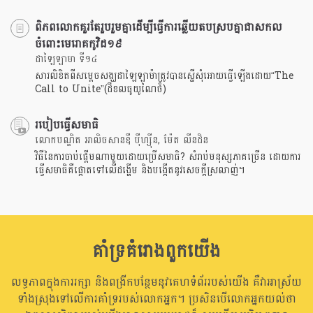
ពិភពលោកគួរតែរួបរួមគ្នាដើម្បីធ្វើការឆ្លើយតបស្របគ្នាជាសកល
ចំពោះមេរោគកូវិដ១៩
ដាឡៃឡាមា ទី១៤
សារលិខិតពីសម្តេចសង្ឃដាឡៃឡាម៉ាត្រូវបានស្នើសំុអោយធ្វើឡើងដោយ“The
Call to Unite”(ដឹខលធូយូណៃថ៏)
របៀបធ្វើសមាធិ
លោកបណ្ឌិត អាលិចសានឌឺ បុឺហ្សុីន, ម៉ែត លីនដិន
វិធីនៃការចាប់ផ្តើមណាមួយដោយប្រើសមាធិ? សំរាប់មនុស្សភាគច្រើន ដោយការ
ធ្វើសមាធិគឺផ្តោតទៅលើដង្ហើម និងបង្កើតនូវសេចក្តីស្រលាញ់។
គាំទ្រគំរោងពួកយើង
លទ្ធភាពក្នុងការរក្សា និងពង្រីកបន្ថែមនូវគេហទំព័ររបស់យើង គឺវាអាស្រ័យ
ទាំងស្រុងទៅលើការគាំទ្ររបស់លោកអ្នក។ ប្រសិនបើលោកអ្នកយល់ថា