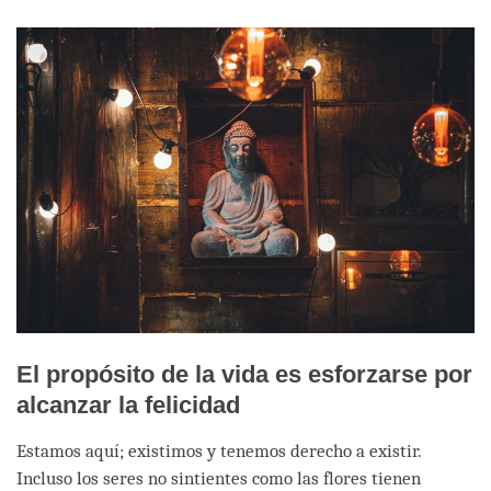
facebook
El propósito de la vida es esforzarse por
alcanzar la felicidad
Estamos aquí; existimos y tenemos derecho a existir.
Incluso los seres no sintientes como las flores tienen