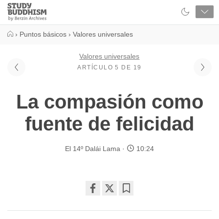
Close
Study
Buddhism
Home
›
Puntos básicos
›
Valores universales
Valores universales
ARTÍCULO 5 DE 19
La compasión como
fuente de felicidad
El 14º Dalái Lama
10:24
Share
Bookmark
on