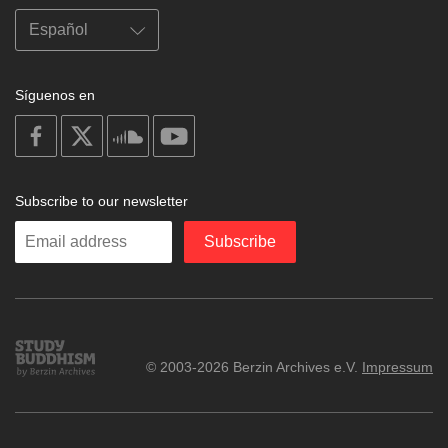
Síguenos en
on
on
on
on
facebook
X
soundcloud
youtube
Subscribe to our newsletter
Enter
Subscribe
your
email
Study
© 2003-2026 Berzin Archives e.V.
Impressum
Buddhism
Home