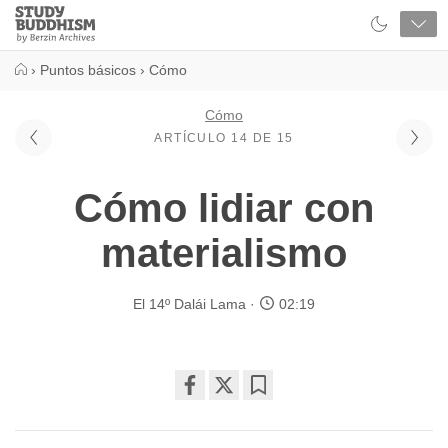
Close
Study
Buddhism
Home
›
Puntos básicos
›
Cómo
Cómo
ARTÍCULO 14 DE 15
Cómo lidiar con
materialismo
El 14º Dalái Lama
02:19
Share
Bookmark
on