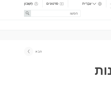
סרטונים
חֶשְׁבּוֹן
Enter
Search
search
term
הבא
ות