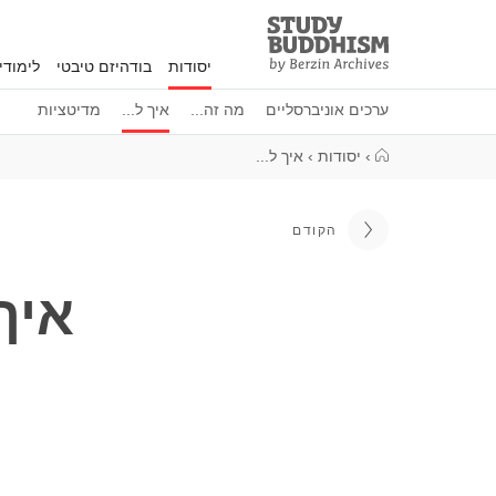
Study
Clos
Buddhism
יסודות
בודהיזם טיבטי
לימוד
Home
ערכים אוניברסליים
מה זה...
איך ל...
מדיטציות
›
יסודות
›
איך ל...
הקודם
איך