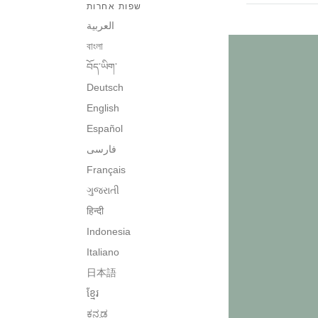
שפות אחרות
العربية
বাংলা
བོད་ཡིག་
Deutsch
English
Español
فارسی
Français
ગુજરાતી
हिन्दी
Indonesia
Italiano
日本語
ខ្មែរ
ಕನ್ನಡ