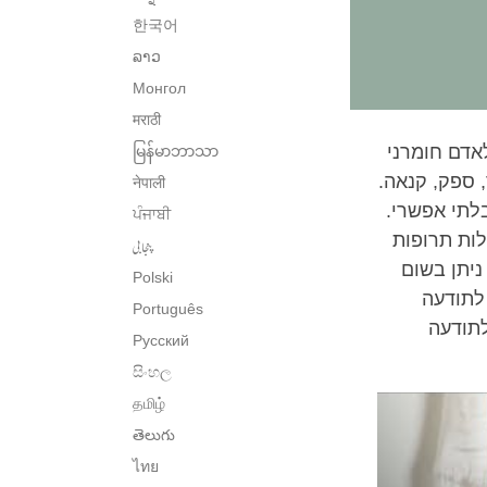
한국어
ລາວ
Монгол
मराठी
אדם חומרני
မြန်မာဘာသာ
, ספק, קנאה.
नेपाली
לתי אפשרי.
ਪੰਜਾਬੀ
לות תרופות
پنجابی
ניתן בשום
Polski
 לתודעה
Português
לתודעה
Русский
සිංහල
தமிழ்
తెలుగు
ไทย