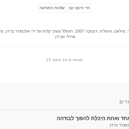
חיי היום-יום
שלוות התודעה
תמלול של סמינר, מילאנו, איטליה, דצמבר 2007. תומלל ונערך קלות על ידי אלכס
שירלי אבידן.
מאמרים 14 מתוך 15
רים
חד ואחת הַיְכֹלֶת להפוך לבודהה
סנדר ברזין