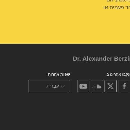
ד פעמית או
קבו אחרינו ב
שפות אחרות
on
on
on
on
youtube
soundcloud
facebook
X