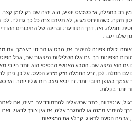
 רב בחמלה, אז כשכעס יופיע, הוא יהיה שם רק לזמן קצר. ז
ן חזקה. כשהווירוס מגיע, לא תיגרם צרה כל כך גדולה. לכן 
ית וחמלה. ואז, דרך התוודעות ובחינה של החיבורים ההדדיי
סן שלנו יגבר.
אותה יכולת צפונה להיטיב. אז, הבט או הביטי בעצמך. עם מבט
טובות הצפונות בך. גם אלו השליליות נמצאות שם, אבל הפוט
 גם הוא נמצא שם. הטבע האנושי הבסיסי הוא יותר חיובי מא
 עם חמלה. לכן, זרע החמלה חזק מזרע הכעס. על כן, ניתן ל
צמך באופן חיובי יותר. זה יביא מצב רוח שליו יותר. ואז כש
ור יותר בקלות.
גול, שנטידווה, כתב שכשעלינו להתמודד עם בעיה, אם לאחר
ך להימנע ממנה או להתגבר עליה, אז אין צורך לדאוג. ואם ל
 אז מה הטעם לדאוג. קבל/י את המציאות.