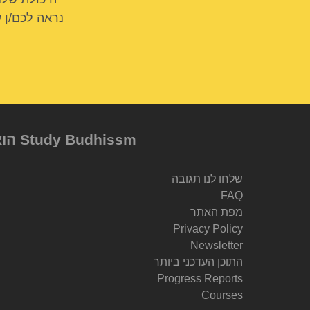
נראה לכם/ן 
Study Budhissm הוא מיזם של Berzin Archives e.V, שנוסד על ידי Dr. Alexander Berzin
שלחו לנו תגובה
FAQ
מפת האתר
Privacy Policy
Newsletter
התוכן העדכני ביותר
Progress Reports
Courses