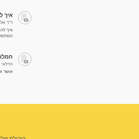
איך ל
ד"ר אלכ
איך לה
המתמקד
חמלה 
הדלאי ל
אושר וס
היכולת שלנ