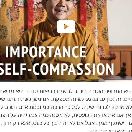
היא התרופה הטובה ביותר להשגת בריאות טובה. היא מביאה אי
יים. זה נכון גם בנוגע לשינה מספקת. אם נישן כשתודעתנו ש
לא נזדקק לכדורי שינה. לכל כך הרבה בני ובנות אדם חשוב 
אך אם את או אתה כועס/ת, לא משנה כמה צבע יהיה על הפני
עור ישתקף ממך. אבל אם לא יהיה בך כל כעס, אלא רק חיוך,
, ייראו חכמות יותר.