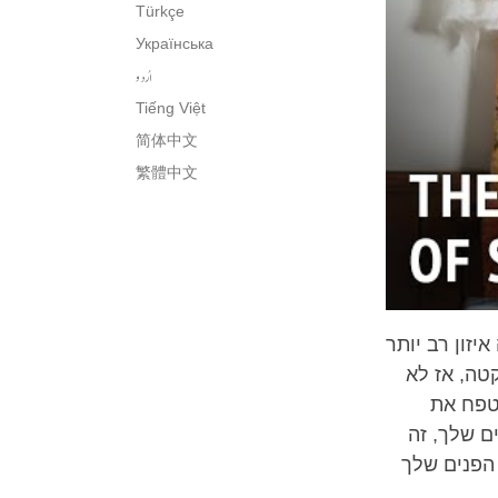
Türkçe
Українська
اُردو
Tiếng Việt
简体中文
繁體中文
זון רב יותר
קטה, אז לא
לטפח את
ם שלך, זה
 הפנים שלך