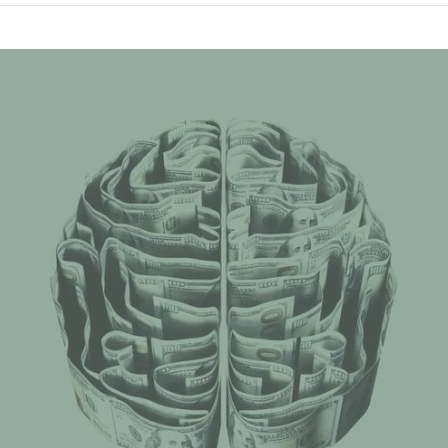
on
facebook