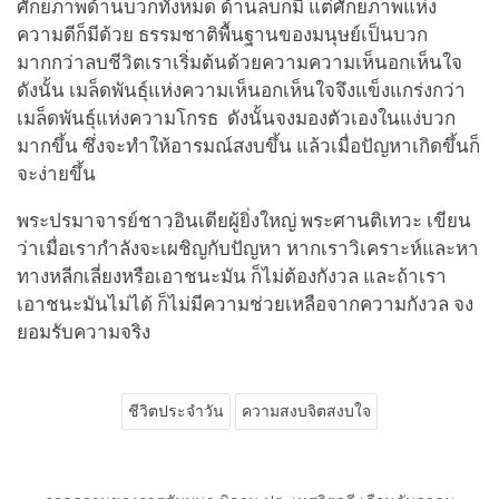
ศักยภาพด้านบวกทั้งหมด ด้านลบก็มี แต่ศักยภาพแห่ง
ความดีก็มีด้วย ธรรมชาติพื้นฐานของมนุษย์เป็นบวก
มากกว่าลบชีวิตเราเริ่มต้นด้วยความความเห็นอกเห็นใจ
ดังนั้น เมล็ดพันธุ์แห่งความเห็นอกเห็นใจจึงแข็งแกร่งกว่า
เมล็ดพันธุ์แห่งความโกรธ ดังนั้นจงมองตัวเองในแง่บวก
มากขึ้น ซึ่งจะทำให้อารมณ์สงบขึ้น แล้วเมื่อปัญหาเกิดขึ้นก็
จะง่ายขึ้น
พระปรมาจารย์ชาวอินเดียผู้ยิ่งใหญ่ พระศานติเทวะ เขียน
ว่าเมื่อเรากำลังจะเผชิญกับปัญหา หากเราวิเคราะห์และหา
ทางหลีกเลี่ยงหรือเอาชนะมัน ก็ไม่ต้องกังวล และถ้าเรา
เอาชนะมันไม่ได้ ก็ไม่มีความช่วยเหลือจากความกังวล จง
ยอมรับความจริง
ชีวิตประจำวัน
ความสงบจิตสงบใจ