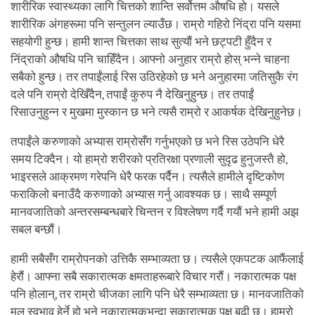
शारीरिक स्वास्थ्यका लागि चित्तको शान्ति सर्वोत्तम औषधि हो। यसले
शारीरिक अंगहरूमा पनि सन्तुलन ल्याउँछ। राम्रो गहिरो निंद्रा पनि यसमा
सहयोगी हुन्छ। हामी शान्त चित्तका साथ सुत्यौं भने छट्पटी हुँदैन र
निंद्राको औषधि पनि चाहिँदैन। आफ्नो अनुहार राम्रो होस् भन्ने चाहना
सबैको हुन्छ। तर तपाईंलाई रिस उठिरहेको छ भने अनुहारमा जतिसुकै रंग
दले पनि राम्रो देखिँदैन, तपाईं कुरुप नै देखिनुहुन्छ। तर तपाईं
रिसाउनुहुन्न र मुखमा मुस्कान छ भने त्यसै राम्रो र आकर्षक देखिनुहुनेछ।
तपाईंले करुणाको अभ्यास राम्रोसँग गर्नुभएको छ भने रिस उठेपनि धेरै
समय टिक्दैन। यो हाम्रो शरीरको प्रतिरक्षा प्रणाली सुदृढ हुनुजस्तै हो,
भाइरसले आक्रमण गरेपनि धेरै फरक पर्दैन। त्यसैले हामीले दृष्टिकोण
फराकिलो बनाउँदै करुणाको अभ्यास गर्नु आवश्यक छ। साथै सम्पूर्ण
मानवजातिको अन्तरसम्बन्धबारे चिन्तन र विश्लेषण गर्दै गयौं भने हामी अझ
सबल बन्छौं।
हामी सबैसँग राम्रोपनको उत्तिकै सम्भाव्यता छ। त्यसैले एकपटक आफैंलाई
हेरौं। आफ्ना सबै सकारात्मक क्षमताहरूबारे विचार गरौं। नकारात्मक पक्ष
पनि होलान्, तर राम्रो चीजका लागि पनि धेरै सम्भाव्यता छ। मानवजातिको
मूल स्वभाव हेर्ने हो भने नकारात्मकभन्दा सकारात्मक पक्ष बढी छ। हाम्रो