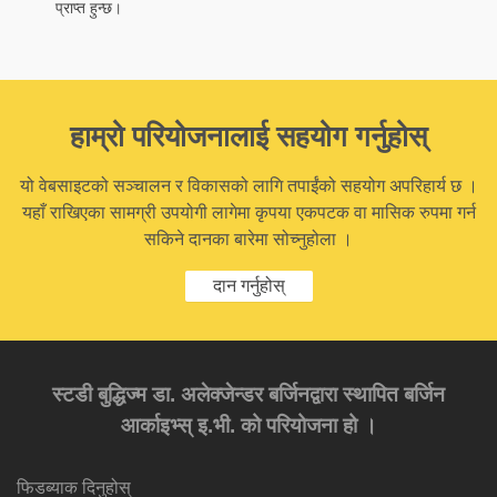
प्राप्त हुन्छ।
हाम्रो परियोजनालाई सहयोग गर्नुहोस्
यो वेबसाइटको सञ्चालन र विकासको लागि तपाईंको सहयोग अपरिहार्य छ ।
यहाँ राखिएका सामग्री उपयोगी लागेमा कृपया एकपटक वा मासिक रुपमा गर्न
सकिने दानका बारेमा सोच्नुहोला ।
दान गर्नुहोस्
स्टडी बुद्धिज्म डा. अलेक्जेन्डर बर्जिनद्वारा स्थापित बर्जिन
आर्काइभ्स् इ.भी. को परियोजना हो ।
फिडब्याक दिनुहोस्