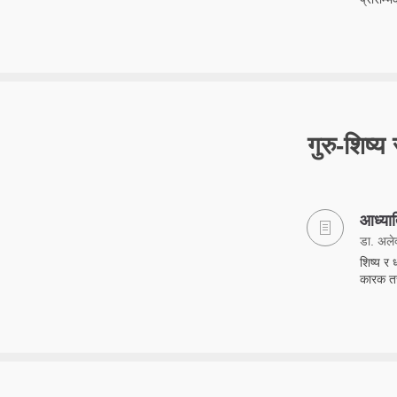
गुरु-शिष्य 
आध्यात
डा. अलेक
शिष्य र 
कारक तत