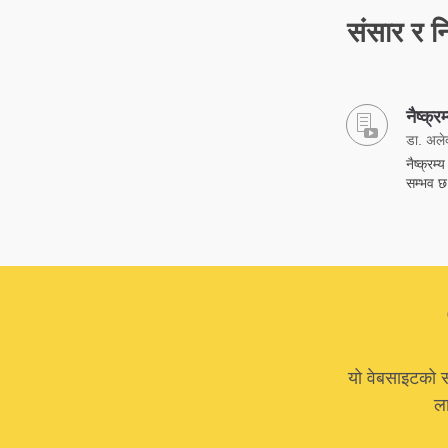
संसार र नि
नैष्क्र
डा. अलेक
नैष्क्रम
सम्भव छ 
यो वेबसाइटको स
ला