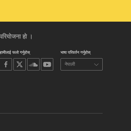
को परियोजना हो ।
हामीलाई फलो गर्नुहोस्
भाषा परिवर्तन गर्नुहोस्
on
on
on
on
facebook
X
soundcloud
youtube