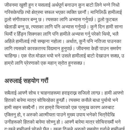
जीवनमा खुशी हुन र यसलाई अर्थपूर्ण बनाउन कुन बाटो लिने भन्ने निधो
गरिसकेपछि त्यो क्षेत्रमा सफल भएका व्यक्ति छानौं। मानिलिऊँ हामीलाई
ठूलो संगीतकार बन्नु छ। त्यसका लागि अभ्यास गर्नुपर्छ। ठूलो फुटबल
खेलाडी बन्नु छ
,
त्यसका लागि पनि अभ्यास गर्नुपर्छ। कुनै दिन हामी साना
थियौं र हिँड्न सिक्नका लागि पनि हामीले अभ्यास गर्नु परेको थियो
,
भलै
अहिले हामीलाई त्यो सम्झना नहोला। अर्थात
,
कुनै पनि नतिजा पाउनका
लागि त्यसको कारकतत्त्व विद्यमान हुनुपर्छ। जीवनमा केही पाउन समर्पण
चाहिन्छ। एक रोल मोडल भयो भने उसले हामीलाई बाटो देखाउन सक्छ
,
उ
हाम्रो लागि प्रेरणाको एक महान् स्रोत हुनसक्छ।
अरुलाई सहयोग गरौं
सबैलाई आफ्नै सोच र चाहनाहरूमा हराइराख्न सजिलो लाग्छ। हामी आफ्नो
हितको बारेमा मात्र सोचिरहेका हुन्छौं। त्यसमा कसैले बाधा पुर्यायो भने
हामी सहन सक्दैनौं। तर हाम्रो चिन्ताको एक प्रमुख कारण अरुबाट
एक्लिनु हो
,
र अरुको आत्मीयता पाउने मुख्य उपाय भनेको भित्रैदेखि
उनीहरूको हितको बारेमा सोच्नु हो। आफ्नै बारेमा मात्र सोचिराख्यौं भने
दुःखले हामीलाई छोड्ने छैन। खुला दिलले अरुको सहयोग गर्नाले हामीलाई