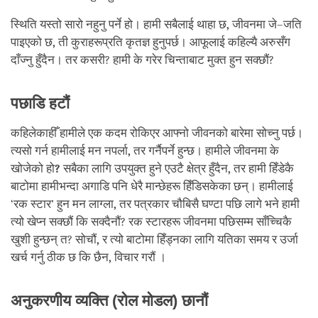
स्थिति यस्तो सारो नहुनु पर्ने हो। हामी सबैलाई थाहा छ
,
जीवनमा जे–जति
पाइएको छ
,
ती कुराहरूप्रति कृतज्ञ हुनुपर्छ। आफूलाई कहिल्यै अरुसँग
दाँज्नु हुँदैन। तर कसरी?
हामी के गरेर चिन्ताबाट मुक्त हुन सक्छौं?
पछाडि हटौं
कहिलेकाहीँ हामीले एक कदम रोकिएर आफ्नो जीवनको बारेमा सोच्नु पर्छ।
त्यसो गर्न हामीलाई मन नपर्ला
,
तर गर्नैपर्ने हुन्छ। हामीले जीवनमा के
खोजेको हो
?
सबैका लागि उपयुक्त हुने एउटै क्षेत्र हुँदैन
,
तर हामी हिँडेकै
बाटोमा हामीभन्दा अगाडि पनि धेरै मान्छेहरू हिँडिसकेका छन्। हामीलाई
‘रक स्टार’ हुन मन लाग्ला
,
तर पत्रकार चौबिसै घण्टा पछि लागे भने हामी
त्यो खेप्न सक्छौं कि सक्दैनौं?
रक स्टारहरू जीवनमा पछिसम्म साँच्चिकै
खुशी हुन्छन् त?
सोचौं
,
र त्यो बाटोमा हिँड्नका लागि यतिका समय र उर्जा
खर्च गर्नु ठीक छ कि छैन
,
विचार गरौं ।
अनुकरणीय व्यक्ति (रोल मोडल) छानौं