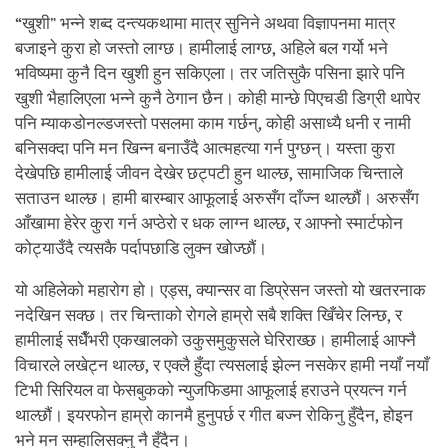
“
खुशी” भन्ने शब्द दन्त्यकथामा मात्र सुनिने अथवा विज्ञापनमा मात्र
बजाइने कुरा हो जस्तो लाग्छ। हामीलाई लाग्छ
,
अहिले बल गर्यो भने
भविष्यमा कुनै दिन खुशी हुन सकिएला। तर जतिसुकै पसिना झारे पनि
खुशी भैहालिएला भन्ने कुनै ठेगान छैन। कोही मान्छे पिएचडी डिग्री थापेर
पनि म्याकडोनल्डजस्तो पसलमा काम गर्छन्
,
कोही असाध्यै धनी र नामी
बनिसक्दा पनि मन खिन्न बनाउँदै आत्महत्या गर्न पुग्छन्। यस्ता कुरा
देखेपछि हामीलाई जीवन देखेर छट्पटी हुन थाल्छ
,
सामाजिक चिन्ताले
सताउन थाल्छ। हामी बारम्बार आफूलाई अरुसँग दाँज्न थाल्छौं। अरुसँग
आँखामा हेरेर कुरा गर्न अप्ठेरो र धक लाग्न थाल्छ
,
र आफ्नो स्मार्टफोन
कोट्याउँदै त्यसकै पर्दापछाडि लुक्न खोज्छौं।
यो अहिलेको महारोग हो। एड्स
,
क्यान्सर वा डिप्रेसन जस्तो यो खतरनाक
नदेखिन सक्छ। तर चिन्ताको रोगले हाम्रो सबै शक्ति खिँचेर लिन्छ
,
र
हामीलाई सधैँभरी एकखालको उकुसमुकुसले घेरिराख्छ। हामीलाई आफ्नै
विचारले लखेट्न थाल्छ
,
र एक्लै हुँदा त्यसलाई झेल्न नसकेर हामी नयाँ नयाँ
टिभी सिरियल वा फेसबुकको न्युजफिडमा आफूलाई हराउने प्रयत्न गर्न
थाल्छौं। इयरफोन हाम्रो कानमै हुनुपर्छ र गीत बज्न रोकिनु हुँदैन
,
होइन
भने मन सम्हालिसक्नु नै हुँदैन।