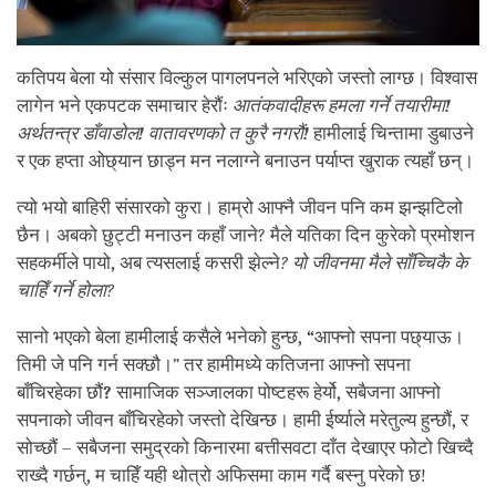
कतिपय बेला यो संसार विल्कुल पागलपनले भरिएको जस्तो लाग्छ। विश्वास
लागेन भने एकपटक समाचार हेरौंः
आतंकवादीहरू हमला गर्ने तयारीमा
!
अर्थतन्त्र डाँवाडोल
!
वातावरण
को त कुरै नगरौं
!
हामीलाई चिन्तामा डुबाउने
र एक हप्ता ओछ्यान छाड्न मन नलाग्ने बनाउन पर्याप्त खुराक त्यहाँ छन्।
त्यो भयो बाहिरी संसारको कुरा। हाम्रो आफ्नै जीवन पनि कम झन्झटिलो
छैन। अबको छुट्टी मनाउन कहाँ जाने?
मैले यतिका दिन कुरेको प्रमोशन
सहकर्मीले पायो
,
अब त्यसलाई कसरी झेल्ने
?
यो जीवनमा मैले साँच्चिकै के
चाहिँ गर्ने होला?
सानो भएको बेला हामीलाई कसैले भनेको हुन्छ
,
“
आफ्नो सपना पछ्याऊ।
तिमी जे पनि गर्न सक्छौ।” तर हामीमध्ये कतिजना आफ्नो सपना
बाँचिरहेका छौं
?
सामाजिक सञ्जालका पोष्टहरू हेर्यो
,
सबैजना आफ्नो
सपनाको जीवन बाँचिरहेको जस्तो देखिन्छ। हामी ईर्ष्याले मरेतुल्य हुन्छौं
,
र
सोच्छौं – सबैजना समुद्रको किनारमा बत्तीसवटा दाँत देखाएर फोटो खिच्दै
राख्दै गर्छन्
,
म चाहिँ यही थोत्रो अफिसमा काम गर्दै बस्नु परेको छ!