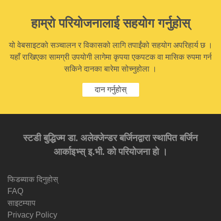
हाम्रो परियोजनालाई सहयोग गर्नुहोस्
यो वेबसाइटको सञ्चालन र विकासको लागि तपाईंको सहयोग अपरिहार्य छ ।
यहाँ राखिएका सामग्री उपयोगी लागेमा कृपया एकपटक वा मासिक रुपमा गर्न
सकिने दानका बारेमा सोच्नुहोला ।
दान गर्नुहोस्
स्टडी बुद्धिज्म डा. अलेक्जेन्डर बर्जिनद्वारा स्थापित बर्जिन
आर्काइभ्स् इ.भी. को परियोजना हो ।
फिडब्याक दिनुहोस्
FAQ
साइटम्याप
Privacy Policy