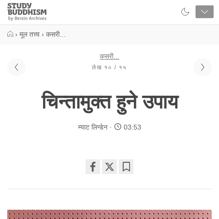
Close
Study
Buddhism
Home
›
मूल तत्त्व
›
कसरी...
कसरी...
लेख १० / १५
चिन्तामुक्त हुने उपाय
म्याट लिन्डेन
03:53
Share
Bookmark
on
facebook