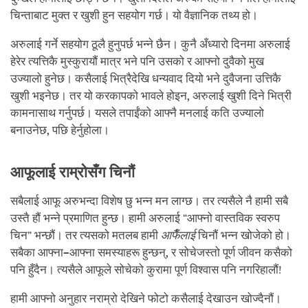
चिन्ताबाट मुक्त र खुशी हुन सहयोग गर्छ। यो वैज्ञानिक तथ्य हो।
अरुलाई गर्ने सहयोग ठूलै हुनुपर्छ भन्ने छैन। कुनै अँध्यारो दिनमा अरुलाई
हेरेर त्यत्तिकै मुस्कुरायौं मात्र भने पनि उसको र आफ्नो दुवैको मुख
उज्यालो हुनेछ। कसैलाई भित्रैदेखि धन्यवाद दियो भने दुवैजना उत्तिकै
खुशी भइनेछ। तर यो करकापको भावले होइन
,
अरुलाई खुशी दिने भित्री
कामनासाथ गर्नुपर्छ। यसले तपाईंको आफ्नै मनलाई कति उज्यालो
बनाउनेछ
,
पछि हेर्नुहोला।
आफूलाई राम्रोसँग चिनौं
सबैलाई आफू अरुभन्दा विशेष छु भन्न मन लाग्छ। तर त्यसैले नै हामी सबै
उस्तै हौं भन्ने प्रमाणित हुन्छ। हामी अरुलाई “आफ्नो वास्तविक स्वरुप
चिन” भन्छौं। तर त्यसको मतलब हामी
आफैँलाई
चिनौं भन्न खोजेको हो।
सबैका आफ्ना
–
आफ्ना समस्याहरू हुन्छन्
,
र सोचेजस्तो पूर्ण जीवन कसैको
पनि हुँदैन। त्यसैले आफूले सोचेको कुरामा पूर्ण विश्वास पनि नगरिहालौं!
हामी आफ्नो अनुहार नराम्रो देखिने फोटो कसैलाई देखाउन खोज्दैनौं।