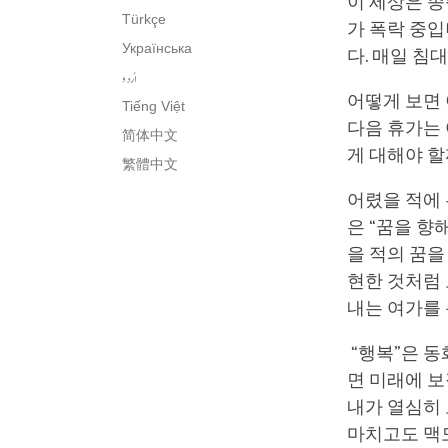
이 세상은 종
Türkçe
가 폭락 중입
Українська
다. 매일 침
اُردو
어떻게 보면 
Tiếng Việt
다음 휴가는 
简体中文
게 대해야 할
繁體中文
어렸을 적에 
은 “꿈을 향
을 적의 꿈을
현한 것처럼
내는 여가를
“행복”은 동
면 미래에 
내가 열심히
마치고도 맥