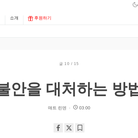
구
소개
후원하기
글 10 / 15
불안을 대처하는 방
매트 린덴
03:00
Share
Bookmark