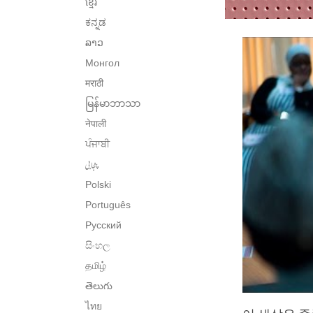
ខ្មែរ
ಕನ್ನಡ
ລາວ
Монгол
मराठी
မြန်မာဘာသာ
नेपाली
ਪੰਜਾਬੀ
پنجابی
Polski
Português
Русский
සිංහල
தமிழ்
తెలుగు
ไทย