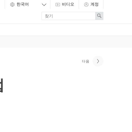
비디오
계정
Enter
Search
search
term
다음
법