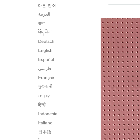
다른 언어
العربية
বাংলা
བོད་ཡིག་
Deutsch
English
Español
فارسی
Français
ગુજરાતી
हिन्दी
Indonesia
Italiano
日本語