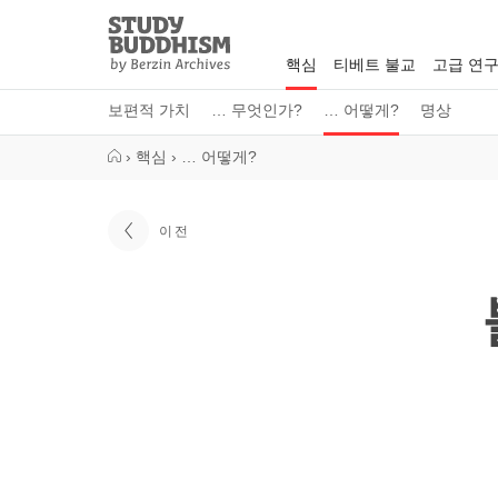
Close
Study
Buddhism
핵심
티베트 불교
고급 연
Home
보편적 가치
… 무엇인가?
… 어떻게?
명상
›
핵심
›
… 어떻게?
이전