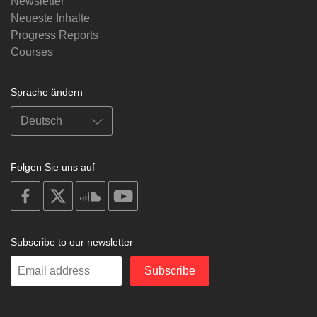
Newsletter
Neueste Inhalte
Progress Reports
Courses
Sprache ändern
Folgen Sie uns auf
on
on
on
on
facebook
X
soundcloud
youtube
Subscribe to our newsletter
Enter
Subscribe
your
email