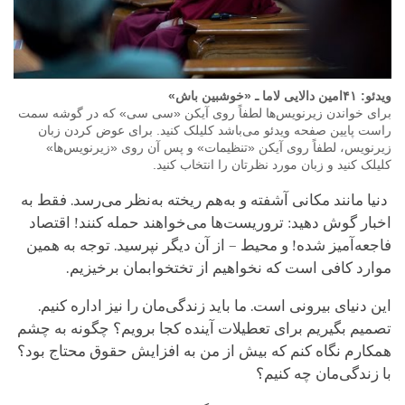
ویدئو: ۴١امین دالایی لاما ـ «خوشبین باش»
برای خواندن زیرنویس‌ها لطفاً روی آیکن «سی سی» که در گوشه سمت
راست پایین صفحه ویدئو می‌باشد کلیلک کنید. برای عوض کردن زبان
زیرنویس، لطفاً روی آیکن «تنظیمات» و پس آن روی «زیرنویس‌ها»
کلیلک کنید و زبان مورد نظرتان را انتخاب کنید.
دنیا مانند مکانی آشفته و به‌هم ریخته به‌نظر می‌رسد. فقط به
اخبار گوش دهید: تروریست‌ها می‌خواهند حمله کنند! اقتصاد
فاجعه‌آمیز شده! و محیط – از آن دیگر نپرسید. توجه به همین‌
موارد کافی است که نخواهیم از تختخوابمان برخیزیم.
این دنیای بیرونی است. ما باید زندگی‌مان را نیز اداره کنیم.
تصمیم بگیریم برای تعطیلات آینده کجا برویم؟ چگونه به چشم‌
همکارم نگاه کنم که بیش از من به افزایش حقوق محتاج بود؟
با زندگی‌مان چه کنیم؟