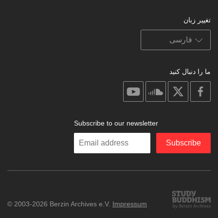
تغییر زبان
ما را دنبال کنید
on
on
on
on
youtube
soundcloud
facebook
X
Subscribe to our newsletter
Enter
Subscribe
your
email
Study
© 2003-2026 Berzin Archives e.V.
Impressum
Buddhism
Home