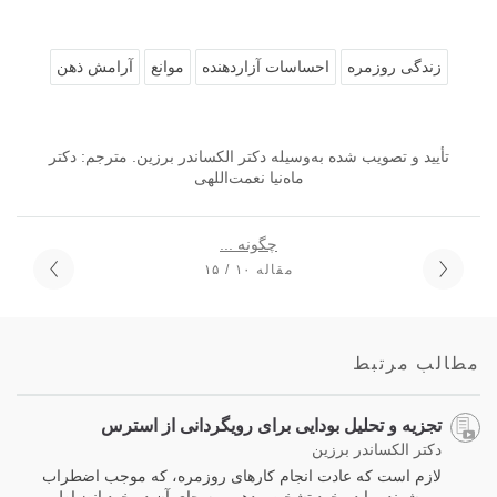
زندگی روزمره
احساسات آزاردهنده
موانع
آرامش ذهن
تأیید و تصویب شده به‌وسیله دکتر الکساندر برزین. مترجم: دکتر
ماه‌نیا نعمت‌اللهی
چگونه ...
مقاله ۱۰ / ۱۵
مطالب مرتبط
تجزیه و تحلیل بودایی برای رویگردانی از استرس
دکتر الکساندر برزین
لازم است که عادت انجام کارهای روزمره، که موجب اضطراب
می‌شوند، را در خود تشخیص دهیم. به جای آن در خود انضباط