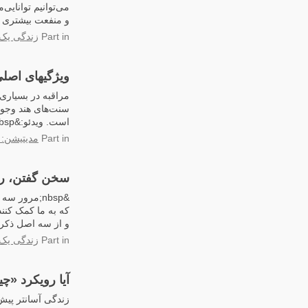
می‌توانیم توانایی‌
و منفعت بیشتری به دیگران برس
in
Part
زندگی یک 
ویژگیهای اصلی
مراقبه در بسیاری 
سنت‌های هند وجود 
است. ویدئو:&nbsp;خاندرو رینپوچه – «آیا مراقبه اتلاف وقت...
in
Part
مدیتیشن: 
سخن گفتن، ر
&nbsp;مرور 
که به ما کمک کنن
و از سه اصل ذکر شده ب
in
Part
زندگی یک 
آیا رویکرد «چ
زندگی آسانتر پیش 