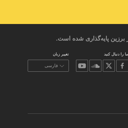
 برزین پایه‌گذاری شده است.
ا را دنبال کنید
تغییر زبان
on
on
on
on
youtube
soundcloud
facebook
X