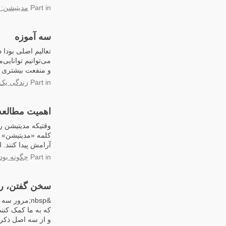
in
Part
مدیتیشن: 
سه آموزه
تعالیم اصلی بودا 
می‌توانیم توانایی‌
و منفعت بیشتری به دیگران برس
in
Part
زندگی یک 
اهمیت مطالعه
وقتیکه مدیتیشن ر
کلمه «مدیتیشن» ر
آرامش پیدا کنند. ا
in
Part
چگونه بود
سخن گفتن، ر
&nbsp;مرور 
که به ما کمک کنن
و از سه اصل ذکر شده ب