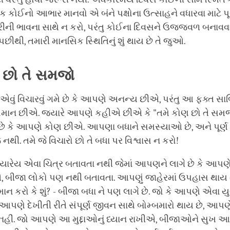
ર્વક કોઈનો આભાર માનવો એ બંને પક્ષોના ઉત્સાહને વધારવા માટે પૂ
ારીની ભાવના સાથે ન કરો, પરંતુ કોઈના દિવસને ઉજ્જવળ બનાવવ
પછીથી, તમારી માનસિક સ્થિતિનું શું થાય છે તે જુઓ.
છો
તે
સમજો
વું વિચારવું ગમે છે કે આપણે અનન્ય છીએ, પરંતુ આ ફક્ત સાબિ
ાન છીએ. જ્યારે આપણે કહીએ છીએ કે "તમે કોણ છો તે સમજો
છે કે આપણે કોણ છીએ. આપણા બધાને સમસ્યાઓ છે, અને પૂર્ણ
 નથી. તમે જે વિચારો છો તે બધા પર વિશ્વાસ ન કરો!
યારેય એવા ચિત્ર બતાવતા નથી જેમાં આપણને લાગે છે કે આપણ
 બીજા લોકો પણ નથી બતાવતા. આપણું જાહેરમાં ઉપહાસ થાય ત
માન કરો કે શું? - બીજા બધા ને પણ લાગે છે. જો કે આપણે એવા 
 આપણે દેખીતી રીતે સંપૂર્ણ જીવન સાથે બોમ્બમારો થાય છે, આ
હીં. જો આપણે આ મુદ્દાઓનું ધ્યાન રાખીએ, બીજાઓને સુખ આપવ