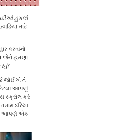
ાદીઓ
હુમલો
વાડિયા માટે
હાર કરવાનો
ો જેને હમણાં
રવું
?
જે જોઈએ તે
કેટલા આપણું
 સ્ક્રોલ કરે
તે તમામ દરિયા
યારે આપણે એક