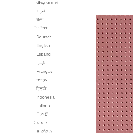
બીજી ભાષાઓ
العربية
বাংলা
བོད་ཡིག་
Deutsch
English
Español
فارسی
Français
हिन्दी
Indonesia
Italiano
日本語
ខ្មែរ
ಕನ್ನಡ