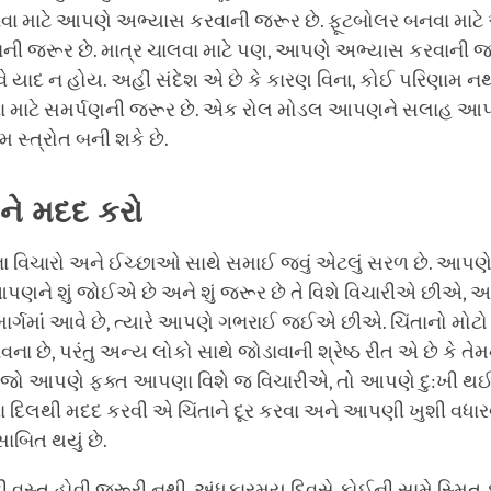
વા માટે આપણે અભ્યાસ કરવાની જરૂર છે. ફૂટબોલર બનવા માટ
ની જરૂર છે. માત્ર ચાલવા માટે પણ, આપણે અભ્યાસ કરવાની જ
 યાદ ન હોય. અહીં સંદેશ એ છે કે કારણ વિના, કોઈ પરિણામ નથ
ચવા માટે સમર્પણની જરૂર છે. એક રોલ મોડલ આપણને સલાહ આપી
તમ સ્ત્રોત બની શકે છે.
ને
મદદ
કરો
વિચારો અને ઈચ્છાઓ સાથે સમાઈ જવું એટલું સરળ છે. આપણે મ
ણને શું જોઈએ છે અને શું જરૂર છે તે વિશે વિચારીએ છીએ, અ
ર્ગમાં આવે છે, ત્યારે આપણે ગભરાઈ જઈએ છીએ. ચિંતાનો મોટો
ા છે, પરંતુ અન્ય લોકો સાથે જોડાવાની શ્રેષ્ઠ રીત એ છે કે તે
 જો આપણે ફક્ત આપણા વિશે જ વિચારીએ, તો આપણે દુ:ખી થઈશુ
 દિલથી મદદ કરવી એ ચિંતાને દૂર કરવા અને આપણી ખુશી વધારવ
 સાબિત થયું છે.
ી વસ્તુ હોવી જરૂરી નથી. અંધકારમય દિવસે કોઈની સામે સ્મિત 