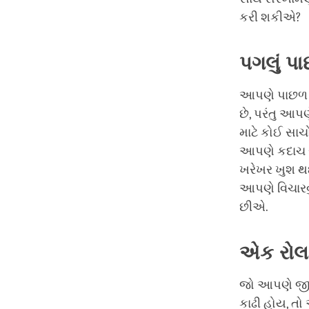
કરી શકીએ?
પગલું
પ
આપણે પાછળ પગ
છે, પરંતુ આ
માટે કોઈ સાચ
આપણે કદાચ રો
ખરેખર ખુશ થઈશ
આપણે વિચારવુ
છીએ.
એક
રોલ
જો આપણે જીવન
કાઢી હોય, તો 