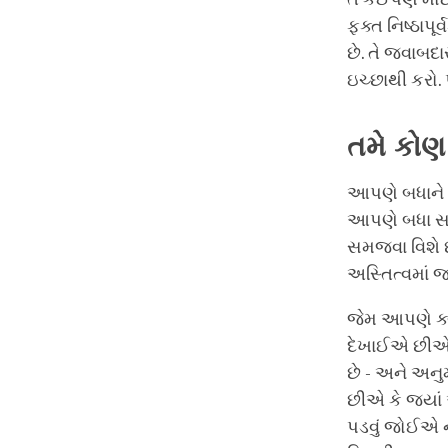
ફક્ત નિષ્ઠાપૂ
છે. તે જવાબદ
ઇચ્છાથી કરો. 
તમે
કોણ
આપણે બધાને એ
આપણે બધા સમ
સમજવા વિશે 
અસ્તિત્વમાં જ
જેમ આપણે ક્
દેખાઈએ છીએ,
છે - અને અનુ
છીએ કે જ્યાં
પડવું જોઈએ ન