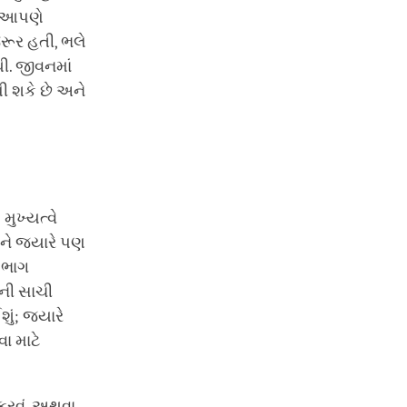
ે આપણે
રૂર હતી, ભલે
ી. જીવનમાં
 શકે છે અને
ુખ્યત્વે
ને જ્યારે પણ
 ભાગ
મની સાચી
ં; જ્યારે
ા માટે
કરવું, અથવા