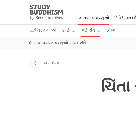
Close
Study
Buddhism
આવશ્યક વસ્તુઓ
તિબેટીયન બૌદ
Home
સાર્વત્રિક મૂલ્યો
શું છે …
કઈ રીતે …
ધ્યાન
›
આવશ્યક વસ્તુઓ
›
કઈ રીતે …
અગાઉના
ચિંતા