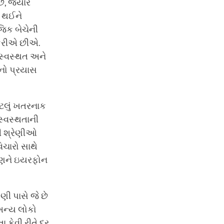
, જ્યારે
શ થઈને
જિક બેચેની
કરીએ છીએ.
સ્વસ્થત અને
નો પ્રયાસ
ટલું ખતરનાક
સ્વસ્થતાની
વી શ્રેણીઓ
ચારો સાથે
આપણને ઇયરફોન
ી પાસે જે છે
અન્ય લોકો
કેવી રીતે દૂર