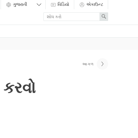
વિડિયો
એકાઉન્ટ
Enter
Search
search
term
આગળ
ર કરવો