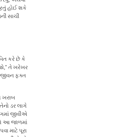
રતું હોઈ શકે
ાની સાચી
ત કરે છે કે
," તે ખરેખર
 જીવન ફક્ત
ે ખરાબ
ેનો ડર લાગે
યુગમાં જીવીએ
પણે આ જાળમાં
ા માટે પૂરા