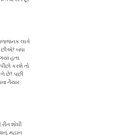
ટાળાજનક લાગે
એ છીએ? બધા
 ગયા હતા.
પીછો કરશે તો
વળે છે? પછી
પવા તૈયાર
 રીત શોધી
ાનું. મહાન