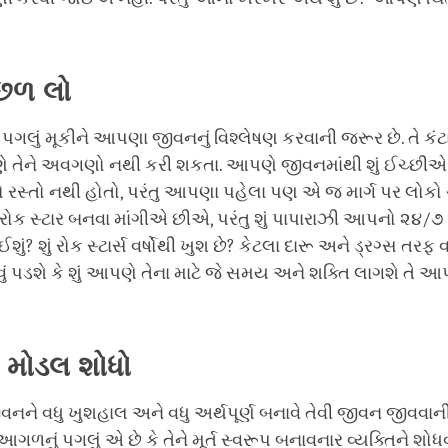
ાછળ
લો
લું મૂકીને આપણા જીવનનું વિશ્લેષણ કરવાની જરૂર છે. તે કં
પણે તેને અવગણો નથી કરી શકતા. આપણે જીવનમાંથી શું ઈચ્છી
ો રસ્તો નથી હોતો, પરંતુ આપણા પહેલા પણ એ જ માર્ગ પર લોકો
ક સ્ટાર બનવા માંગીએ છીએ, પરંતુ શું પાપારાઝી આપનો ૨૪/૭ 
ું? શું રોક સ્ટાર્સ વર્ષોથી ખુશ છે? કેટલા દારૂ અને ડ્રગ્સ તરફ 
ં પડશે કે શું આપણે તેના માટે જે સમય અને શક્તિ લાગશે તે આ
મોડલ
શોધો
ને વધુ ખુશહાલ અને વધુ અર્થપૂર્ણ બનાવે તેવી જીવન જીવવાની
આગળનું પગલું એ છે કે તેને મૂર્ત સ્વરૂપ બનાવનાર વ્યક્તિને શોધવ