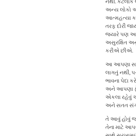
નથી. કેટલાક 
અન્ય લોકો અવ
આત્મહત્યા કર
તરફ દોરી જા
જ્યારે પણ આ
અસુરક્ષિત અ
કરીએ છીએ.
આ આપણા સમયન
લાગતું નથી, 
ભાવના પેદા ક
અને આપણા ફે
એકલા રહેવું
અને સતત સંગ
તે આવું હોવ
તેના માટે આ
સાથે સરખામણી