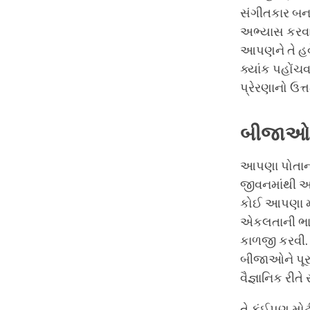
સંગીતકાર બન
અભ્યાસ કરવા
આપણને તે હવે
ક્યાંક પહોં
પ્રેરણાનો ઉત્
બીજાઓ
આપણા પોતાના 
જીવનમાંથી આપ
કોઈ આપણા મા
એકલતાની ભાવન
કાળજી કરવી.
બીજાઓને પૂરા
વૈજ્ઞાનિક રીતે
તે કંઈપણ મોટ