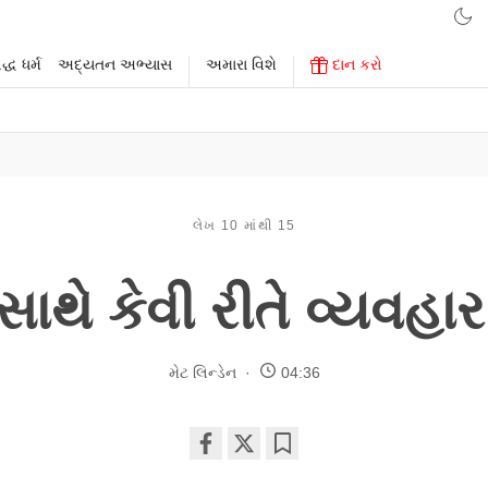
્ધ ધર્મ
અદ્યતન અભ્યાસ
અમારા વિશે
દાન કરો
લેખ 10 માંથી 15
 સાથે કેવી રીતે વ્યવહા
મેટ લિન્ડેન
04:36
Share
Bookmark