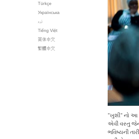
Türkçe
Українська
اُردو
Tiếng Việt
简体中文
繁體中文
"ખુશી" નો આ 
એવી વસ્તુ જ
ભવિષ્યની તાર