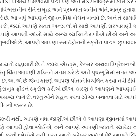
લોકો પીએચડી મેળવયા પછી પણ અંતે મેકડોનાલ્ડ્સમાં કામ કરે છે
િશ્વસનીય રીતે સમૃદ્ધ અને પ્રખ્યાત બનીને અંતે, માત્ર હતા
ે છે. આ બધું આપણને જીવન વિશે બેચેન બનાવે છે, અને તે સામા
ય છે, જ્યાં આપણે સતત અન્ય લોકો સાથે આપણી સરખામણી 
પણે આપણી આંખો સાથે અન્ય વ્યક્તિને મળીએ છીએ અને અ
નુભવીએ છે, આપણે આપણા સ્માર્ટફોનની સ્ક્રીન પાછળ છુપાવવા
ો મહામારી છે. તે કદાચ એઇડ્સ, કેન્સર અથવા ડિપ્રેશન જે
પરંતુ ચિંતા આપણી શક્તિને ખતમ કરે છે અને પૃષ્ઠભૂમિમાં સતત અ
રે છે. આ એ છે જેના કારણે આપણે પોતાને વિચલિત કરવા નવી ટી
સબુક ફીડને સ્ક્રોલ કરીએ છીએ, કારણ કે આપણને આપણા વિ
 અસહ્ય લાગે છે. વસ્તુઓને સહન કરવા યોગ્ય બનાવવા માટે 
ીતની જરૂર છે.
ું જરૂરી નથી. આપણે બધા જાણીએ છીએ કે આપણા જીવનમાં આપણ
પણે આભારી હોવા જોઈએ, અને આપણે આપણી જાતને ક્યારેય 
 કરવી જોઈએ નહીં. પરંતુ આનો ખરેખર અર્થ શું છે? આપણે ચિંતા 