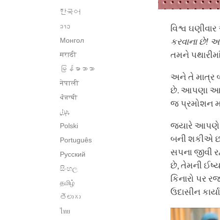
한국어
ລາວ
વિશ્વ ઘણીવાર
Монгол
કરવાના
છે
!
અર
તમને પથારીમાં 
मराठी
မြန်မာဘာသာ
અને તે માત્ર
नेपाली
છે. આપણા આગામ
ਪੰਜਾਬੀ
જ પ્રમોશન મળ
پنجابی
જ્યારે આપણે
Polski
બની શકીએ છીએ
Português
સપના જીવી રહ
Русский
છે, તેમની ઈર્
සිංහල
કિનારો પર રજ
தமிழ்
ઉદાસીન કાર્
తెలుగు
ไทย