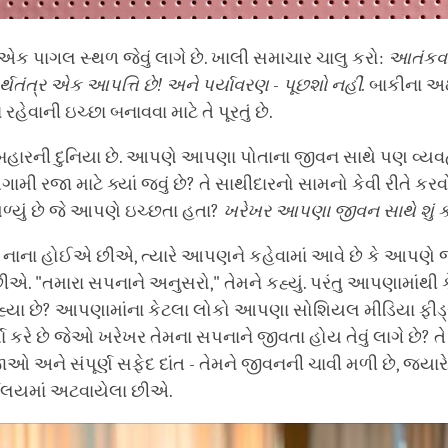
 એક પાગલ સ્થળ જેવું લાગે છે. ખાલી સમાચાર ચાલુ કરો:
આતંકવ
્થતંત્ર
એક
આપત્તિ
છે
!
અને
પર્યાવરણ
-
પૂછશો
નહીં
.
બાકીના અઠ
રહેવાની ઇચ્છા બનાવવા માટે તે પૂરતું છે.
 બહારની દુનિયા છે. આપણે આપણા પોતાના જીવન સાથે પણ વ્યવ
ી રજા માટે ક્યાં જવું છે? તે સાથીદારનો સામનો કેવી રીતે કરવ
્યું છે જે આપણે ઇચ્છતા હતા?
ખરેખર
આપણા
જીવન
સાથે
શું
ક
 નાના હોઈએ છીએ, ત્યારે આપણને કહેવામાં આવે છે કે આપણે 
. "તમારા સપનાને અનુસરો," તેમને કહ્યું. પરંતુ આપણામાંથી 
્યા છે? આપણામાંના કેટલા લોકો આપણા સોશિયલ મીડિયા ફીડ્સ
ષ્યા કરે છે જેઓ ખરેખર તેમના સપનાને જીવતા હોય તેવું લાગે છે? 
ાઓ અને સંપૂર્ણ સફેદ દાંત - તેમને જીવનની ચાવી મળી છે, જ્
યાલયમાં અટવાયેલા છીએ.