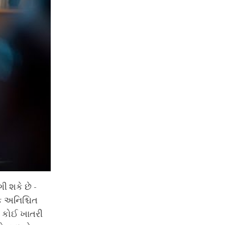
 શકે છે -
 અનિશ્ચિત
ી કોઈ ખાતરી