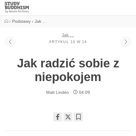
Close
Study
Buddhism
Home
›
Podstawy
›
Jak …
Jak …
ARTYKUŁ 10 W 14
Jak radzić sobie z
niepokojem
Matt Lindén
04:09
Share
Bookmark
on