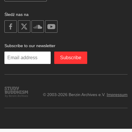
Śledź nas na
on
on
on
on
facebook
X
soundcloud
youtube
Subscribe to our newsletter
Enter
Subscribe
your
email
Study
© 2003-2026 Berzin Archives e.V.
Impressum
Buddhism
Home