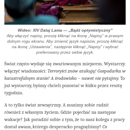
Wideo: XIV Dalaj Lama — „Bądź optymistyczny”
Aby włączyć napisy, proszę kliknąć na ikonę „Napisy” w prawym
dolnym rogu ekranu. Aby zmienić język napisów, proszę kliknąć
na ikonę „Ustawienia”, następnie kliknąć „Napisy” i wybrać
preferowany przez siebie język.
Świat często wydaje się zwariowanym miejscem. Wystarczy
włączyć wiadomości:
Terroryści znów atakują! Gospodarka w
katastrofalnym stanie!
A środowisko – nawet nie pytajmy.
To
już wystarczy, byśmy chcieli pozostać w łóżku przez resztę
tygodnia.
A to tylko świat zewnętrzny. A musimy sobie radzić
również z własnym życiem. Gdzie pojechać na następne
wakacje? Jak poradzić sobie z tym, że to nasz kolega z pracy
dostał awans, którego desperacko pragnęliśmy?
Co