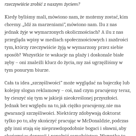
rzeczywiście zrobić z naszym życiem?
Kiedy byliśmy mali, mówiono nam, że możemy zostać, kim
chcemy. „Idź za marzeniami”, mówiono nam. Ilu z nas
jednak żyje w wymarzonych okolicznościach? A ilu z nas
przegląda wpisy w mediach społecznościowych i zazdrości
tym, którzy rzeczywiście żyją w wymarzony przez siebie
sposób? Wszystkie te wakacje na plaży i doskonale białe
zęby – oni znaleźli klucz do życia, my zaś ugrzęźliśmy w
tym ponurym biurze.
Cała ta idea „szczęśliwości” może wyglądać na bajeczkę lub
kolejny slogan reklamowy – coś, nad czym pracujemy teraz,
by cieszyć się tym w jakiejś nieokreślonej przyszłości.
Jednak bez względu na to, jak ciężko pracujemy, nie ma
gwarancji szczęśliwości. Niektórzy zdobywają doktorat
tylko po to, aby skończyć pracując w McDonaldzie, podczas
gdy inni stają się nieprawdopodobnie bogaci i sławni, aby
skończyć w depresji i popełnić samobójstwo. Wszystko to