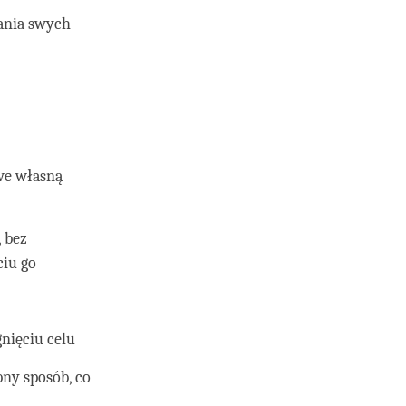
ania swych
 we własną
 bez
ciu go
nięciu celu
bny sposób, co