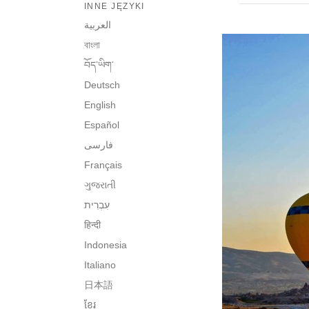
INNE JĘZYKI
العربية
বাংলা
བོད་ཡིག་
Deutsch
English
Español
فارسی
Français
ગુજરાતી
हिन्दी
Indonesia
Italiano
日本語
ខ្មែរ