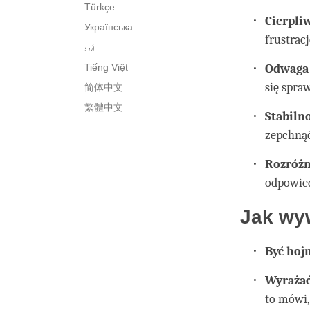
Türkçe
Cierpli
Українська
frustracj
اُردو
Tiếng Việt
Odwaga 
się spra
简体中文
繁體中文
Stabiln
zepchnąć
Rozróżn
odpowied
Jak wy
Być
hoj
Wyrażać
to mówi,