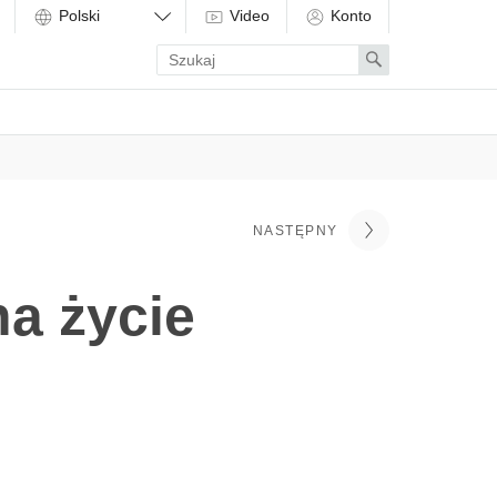
Video
Konto
Enter
Search
search
term
NASTĘPNY
a życie