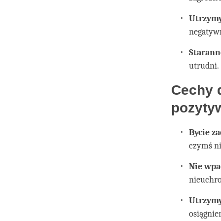
Utrzymy
negatywn
Starann
utrudni.
Cechy 
pozyty
Bycie 
czymś n
Nie wpa
nieuchro
Utrzymy
osiągni