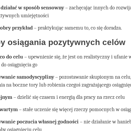
 działać w sposób sensowny
– zachęcając innych do rozwij
ktywnych umiejętności
obry przykład
– praktykując samemu to, co się doradza.
y osiągania pozytywnych celów
co do celu
– upewnienie się, że jest on realistyczny i ufanie
 do osiągnięcia go
ywanie samodyscypliny
– pozostawanie skupionym na celu,
ia na boczne tory lub robienia czegoś zagrażającego osiągnię
ojnym
– dzielić się czasem i energią dla pracy na rzecz celu
twartym
– stałe uczenie się więcej rzeczy pomocnych w osiąg
wanie poczucia własnej godności
– nie działanie w hanie
oby osiągnięciu celu