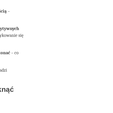
ścią
–
zytywnych
tykowanie się
konać
– co
adzi
knąć