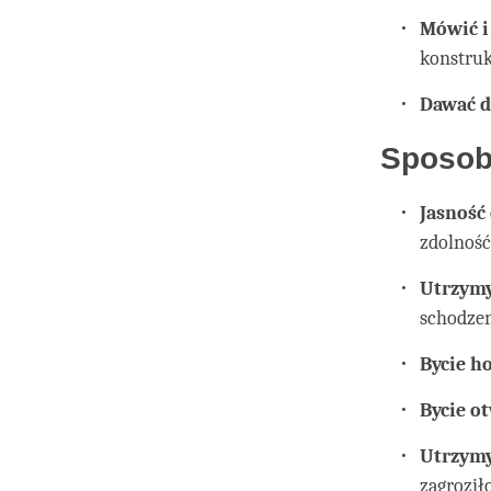
Mówić i
konstru
Dawać d
Sposob
Jasność 
zdolność
Utrzym
schodzen
Bycie h
Bycie o
Utrzymy
zagroził