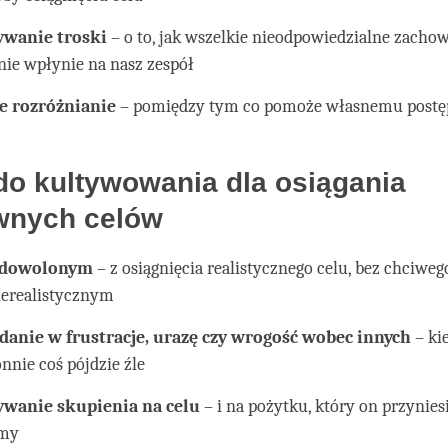
wanie troski
– o to, jak wszelkie nieodpowiedzialne zacho
ie wpłynie na nasz zespół
e rozróżnianie
– pomiędzy tym co pomoże własnemu postęp
do kultywowania dla osiągania
wnych celów
zadowolonym
– z osiągnięcia realistycznego celu, bez chciweg
ierealistycznym
danie w frustracje, urazę czy wrogość wobec innych
– ki
nnie coś pójdzie źle
wanie skupienia na celu
– i na pożytku, który on przyniesi
emy