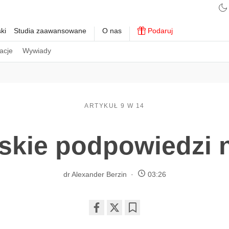
ki
Studia zaawansowane
O nas
Podaruj
acje
Wywiady
ARTYKUŁ 9 W 14
skie podpowiedzi n
dr Alexander Berzin
03:26
Share
Bookmark