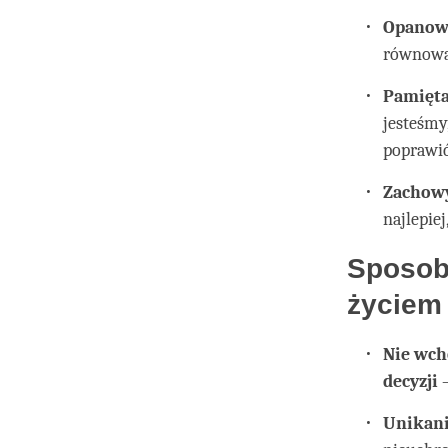
Opanow
równowag
Pamięta
jesteśmy
poprawi
Zachow
najlepiej
Sposob
życiem
Nie wch
decyzji
–
Unikani