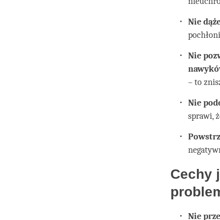
nieuchro
Nie dąż
pochłoni
Nie poz
nawyk
– to zni
Nie pod
sprawi, 
Powstrz
negatyw
Cechy j
proble
Nie prz