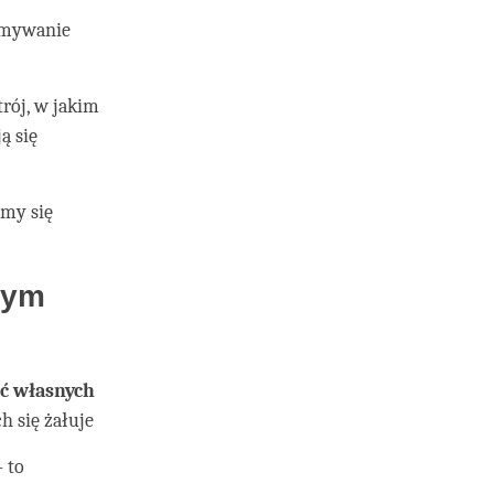
ymywanie
rój, w jakim
ą się
amy się
nym
ć własnych
h się żałuje
– to