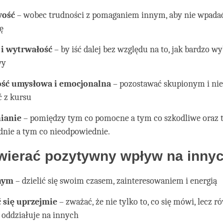
wość
– wobec trudności z pomaganiem innym, aby nie wpada
ę
i wytrwałość
– by iść dalej bez względu na to, jak bardzo wy
wy
ość umysłowa i emocjonalna
– pozostawać skupionym i nie
 z kursu
ianie
– pomiędzy tym co pomocne a tym co szkodliwe oraz 
nie a tym co nieodpowiednie.
wierać pozytywny wpływ na inny
nym
– dzielić się swoim czasem, zainteresowaniem i energią
 się uprzejmie
– zważać, że nie tylko to, co się mówi, lecz r
 oddziałuje na innych