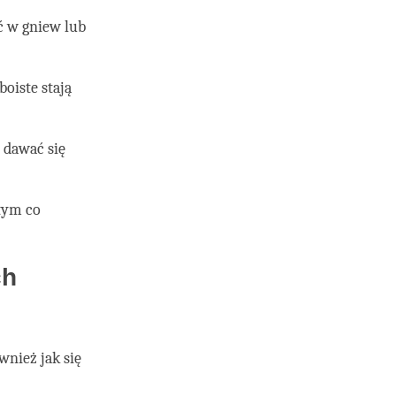
ć w gniew lub
boiste stają
 dawać się
tym co
ch
ównież jak się