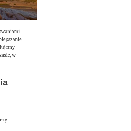
yzwaniami
olepszanie
jdujemy
asie, w
ia
 czy