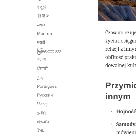
ಕನ್ನಡ
한국어
ລາວ
Czasami czuje
Монгол
życia i osią
मराठी
relacji z inn
မြန်မာဘာသာ
obfitość pra
नेपाली
dowolnej kult
ਪੰਜਾਬੀ
پنجابی
Przymi
Português
innym
Русский
සිංහල
Hojnoś
தமிழ்
తెలుగు
Samody
ไทย
mówieni