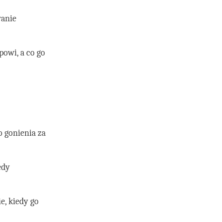
wanie
owi, a co go
o gonienia za
edy
e, kiedy go