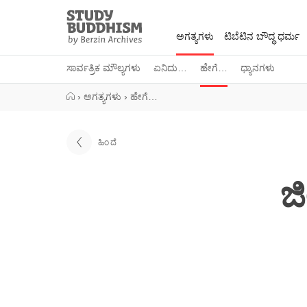
Close
Study
Buddhism
ಅಗತ್ಯಗಳು
ಟಿಬೆಟಿನ ಬೌದ್ಧ ಧರ್ಮ
Home
ಸಾರ್ವತ್ರಿಕ ಮೌಲ್ಯಗಳು
ಏನಿದು…
ಹೇಗೆ…
ಧ್ಯಾನಗಳು
›
ಅಗತ್ಯಗಳು
›
ಹೇಗೆ…
ಹಿಂದೆ
ಜ