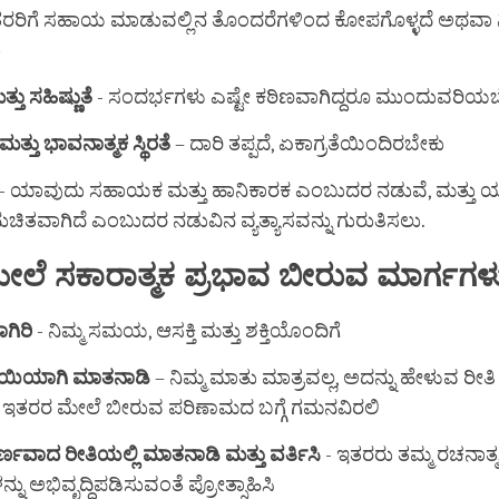
ರರಿಗೆ ಸಹಾಯ ಮಾಡುವಲ್ಲಿನ ತೊಂದರೆಗಳಿಂದ ಕೋಪಗೊಳ್ಳದೆ ಅಥವಾ ನಿ
ು
ತ್ತು
ಸಹಿಷ್ಣುತೆ
- ಸಂದರ್ಭಗಳು ಎಷ್ಟೇ ಕಠಿಣವಾಗಿದ್ದರೂ ಮುಂದುವರಿಯಬ
ಮತ್ತು
ಭಾವನಾತ್ಮಕ
ಸ್ಥಿರತೆ
– ದಾರಿ ತಪ್ಪದೆ, ಏಕಾಗ್ರತೆಯಿಂದಿರಬೇಕು
- ಯಾವುದು ಸಹಾಯಕ ಮತ್ತು ಹಾನಿಕಾರಕ ಎಂಬುದರ ನಡುವೆ, ಮತ್ತು ಯ
ುಚಿತವಾಗಿದೆ ಎಂಬುದರ ನಡುವಿನ ವ್ಯತ್ಯಾಸವನ್ನು ಗುರುತಿಸಲು.
ೇಲೆ
ಸಕಾರಾತ್ಮಕ
ಪ್ರಭಾವ
ಬೀರುವ
ಮಾರ್ಗಗಳ
ಗಿರಿ
- ನಿಮ್ಮ ಸಮಯ, ಆಸಕ್ತಿ ಮತ್ತು ಶಕ್ತಿಯೊಂದಿಗೆ
ಿಯಾಗಿ
ಮಾತನಾಡಿ
– ನಿಮ್ಮ ಮಾತು ಮಾತ್ರವಲ್ಲ, ಅದನ್ನು ಹೇಳುವ ರೀತಿ 
ಇತರರ ಮೇಲೆ ಬೀರುವ ಪರಿಣಾಮದ ಬಗ್ಗೆ ಗಮನವಿರಲಿ
ರ್ಣವಾದ
ರೀತಿಯಲ್ಲಿ
ಮಾತನಾಡಿ
ಮತ್ತು
ವರ್ತಿಸಿ
- ಇತರರು ತಮ್ಮ ರಚನಾತ್
್ನು ಅಭಿವೃದ್ಧಿಪಡಿಸುವಂತೆ ಪ್ರೋತ್ಸಾಹಿಸಿ