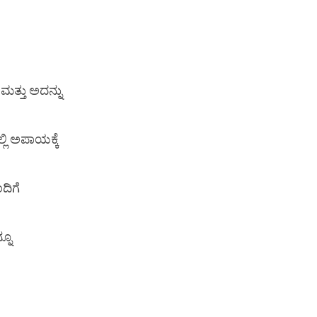
ಮತ್ತು ಅದನ್ನು
ಿ ಅಪಾಯಕ್ಕೆ
ದಿಗೆ
್ನೂ