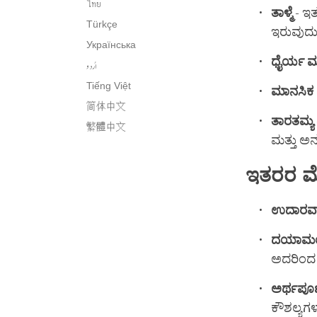
ไทย
ತಾಳ್ಮೆ
- ಇತ
Türkçe
ಇರುವುದ
Українська
ಧೈರ್ಯ
ಮ
اُردو
Tiếng Việt
ಮಾನಸಿಕ
简体中文
ತಾರತಮ್ಯ
繁體中文
ಮತ್ತು ಅನ
ಇತರರ
ಮ
ಉದಾರವಾ
ದಯಾಮಯ
ಅದರಿಂದ 
ಅರ್ಥಪೂ
ಕೌಶಲ್ಯಗಳನ