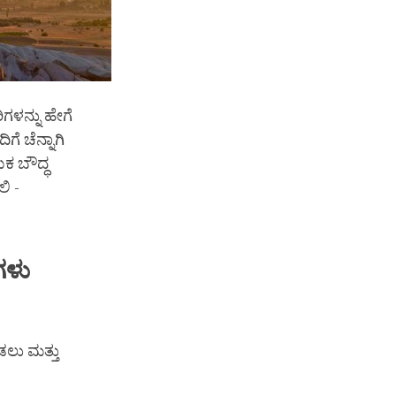
ಗಳನ್ನು ಹೇಗೆ
ೆ ಚೆನ್ನಾಗಿ
ಕ ಬೌದ್ಧ
ಿ -
ಗಳು
ಲು ಮತ್ತು