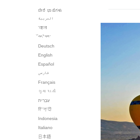
ಬೇರೆ ಭಾಷೆಗಳು
العربية
বাংলা
བོད་ཡིག་
Deutsch
English
Español
فارسی
Français
ગુજરાતી
हिन्दी
Indonesia
Italiano
日本語