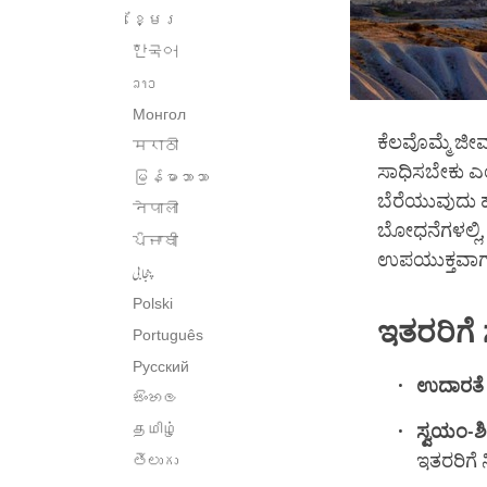
ខ្មែរ
한국어
ລາວ
Монгол
ಕೆಲವೊಮ್ಮೆ ಜೀ
मराठी
ಸಾಧಿಸಬೇಕು ಎಂ
မြန်မာဘာသာ
ಬೆರೆಯುವುದು ಹ
नेपाली
ಬೋಧನೆಗಳಲ್ಲಿ,
ਪੰਜਾਬੀ
ಉಪಯುಕ್ತವಾಗ
پنجابی
Polski
ಇತರರಿಗೆ
Português
Русский
ಉದಾರತೆ
සිංහල
தமிழ்
ಸ್ವಯಂ
-
ಶಿ
ಇತರರಿಗೆ
తెలుగు