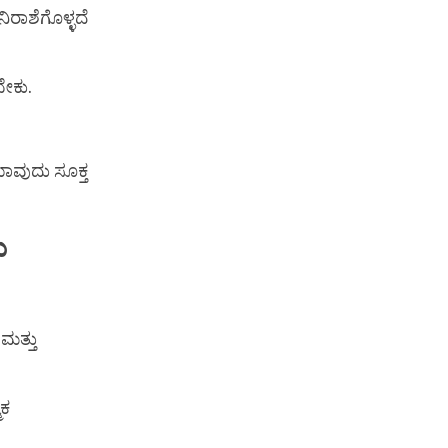
ರಾಶೆಗೊಳ್ಳದೆ
ೇಕು.
ಾವುದು ಸೂಕ್ತ
ು
ಮತ್ತು
ಮಕ