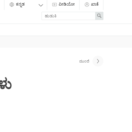
ವೀಡಿಯೋ
ಖಾತೆ
Enter
Search
search
term
ಮುಂದೆ
ಳು