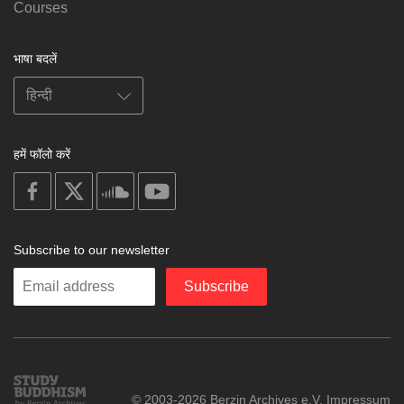
Courses
भाषा बदलें
हमें फॉलो करें
on
on
on
on
facebook
X
soundcloud
youtube
Subscribe to our newsletter
Enter
Subscribe
your
email
Study
© 2003-2026 Berzin Archives e.V.
Impressum
Buddhism