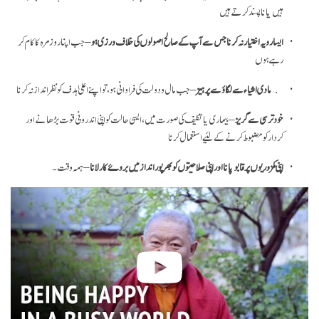
ہیں یا نا پسند کرتے ہیں
ایسا رویہ اختیار نہ کرنا جس سے آپ کے صالح اصولوں کی خلاف ورزی ہو
– جب اپنا روز مرہ کا کام کر
رہے ہوں
مادی اشیاء سے لگاؤ سے پرہیز
– جب مال و دولت کی فراوانی ہو، تو اپنے اعلیٰ ہدف کو نظر انداز نہ کرنا
خود ترسی سے گریز
– بیماری یا تکلیف کی صورت میں، ایسی حالت کو اپنی اندرونی قوت بڑھانے اور
کردار کو مضبوط کرنےکے لئیے استعمال کرنا
اپنی کمزوریوں پر قابو پانا اور اپنی صلاحیتوں کو بھر پور انداز میں بروۓ کار لانا
– ہمہ وقت۔