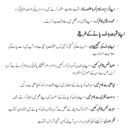
اپنے کرم اور کلام کو با مقصد بناؤ
- مثبت صفات استوار کرنے میں دوسروں کی حوصلہ افزائی کرو
عمدہ مثال قائم کرو
– اپنے قول اور فعل میں مطابقت پیدا کر کے۔
اپنے مثبت ہدف پانے کے طریقے
اپنے ہدف کی صحیح پہچان
– اس بات کی تسلی کر لیں کہ یہ حقیقت پر مبنی ہے اور آپ میں اسے پانے کی
صلاحیت موجود ہے
ضبط نفس قائم رکھیں
– اپنے ہدف پر توجہ مرکوز رکھیں، ادھر ادھر بھٹکنے یا کوئی ایسا کام کرنے سے گریز
کریں جس سے اس کے حصول کو خطرہ ہو
فیاضی سے کام لیں
– ہدف کو پانے کے معاملہ میں اپنے وقت اور جہد کو فیاضی سے برتیں
وسعت نظری سے کام لیں
– اپنے ہدف کو پانے کے سلسلہ میں اپنے علم میں اضافہ کرتے رہیں
عزت نفس قائم رکھیں
– شرمناک طریقہ کے فعل سے گریز جو کہ ہدف کو پانے میں خطرہ بن سکتا ہے
فکر مندی
– کہ کیسے کوئی غیر ذمہ دار رویہ آپ کی ٹیم پر منفی اثر ڈال سکتا ہے