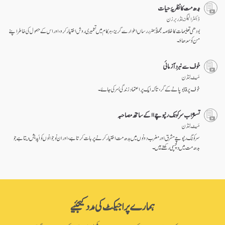
بدھ مت کا نظریۂ حیات
ڈاکٹر الیگزینڈر برزن
بودھی تعلیمات کا خلاصہ مجملاً: ضرر رساں اطوار سے گریز، ہر کام میں تعمیری روش اختیار کرو، اور اس کے حصول کی خاطر اپنے
من کو سدھاؤ۔
خوف سے نبرد آزمائی
مَیٹ لِنڈن
خوف پر قابو پانے کے گر، تا کہ ایک پراعتماد زندگی بسر کی جاۓ۔
تسنژاب سرکونگ رنپوچے۱۱ کے ساتھ مصاحبہ
مَیٹ لِنڈن
سرکونگ رنپوچے مشرق اور مغرب دونوں میں بدھ مت اختیار کرنے پر بات کرتا ہے، اور ان نوجوانوں کو اُپدیش دیتا ہے جو
بدھ مت میں دلچسپی رکھتے ہیں۔
ہمارے پراجیکٹ کی مدد کیجئیے