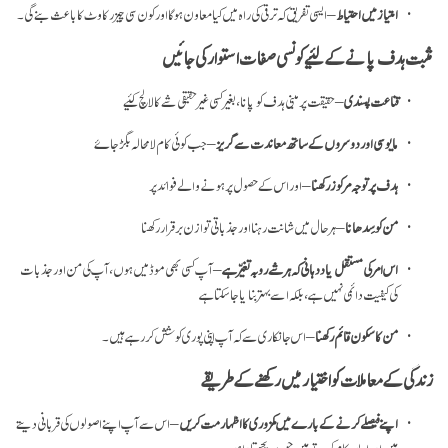
امتیاز میں احتیاط
– ایسی تفریق کہ ترقی کی راہ میں کیا معاون ہو گا اور کون سی چیز رکاوٹ کا باعث بنے گی۔
مثبت ہدف پانے کے لئیے کونسی صفات استوار کی جائیں
قناعت پسندی
– حقیقت پر مبنی ہدف کو پانا، بغیر کسی غیر حقیقی شے کا لالچ کئیے
مایوسی اور دوسروں کے ساتھ معاندت سے گریز
– جب کوئی کام لا محالہ بگڑ جاۓ
ہدف پر توجہ مرکوز رکھنا
– اور اس کے حصول پر ہونے والے فوائد پر
من کو سِدھانا
– ہر حال میں شانت رہنا اور جذباتی توازن بر قرار رکھنا
اس امر کی مستقل یاد دہانی کہ ہر شے رو بہ تغیّر ہے
– آپ کسی بھی موڈ میں ہوں، آپ کی من اور جذبات
کی کیفیت دائمی نہیں ہے، بلکہ اسے بہتر بنایا جا سکتا ہے
من کا سکون قائم رکھنا
– اس جانکاری سے کہ آپ اپنی پوری کوشش کر رہے ہیں۔
زندگی کے معاملات کو اختیار میں رکھنے کے طریقے
اپنے فیصلے کرنے کے بارے میں کمزوری کا اظہار مت کریں
– اس سے آپ اپنے اصولوں کی قربانی دیتے
ہیں اور ایسے کام کرتے ہیں جن پر پچھتاوا ہو