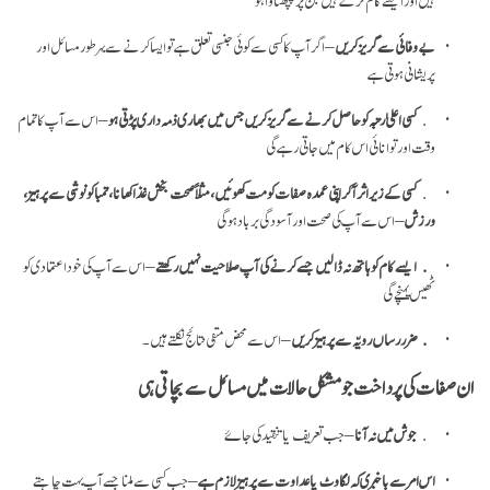
بے وفائی سے گریز کریں
– اگر آپ کا کسی سے کوئی جنسی تعلق ہے تو ایسا کرنے سے بہر طور مسائل اور
پریشانی ہوتی ہے
کسی اعلیٰ رتبہ کو حاصل کرنے سے گریز کریں جس میں بھاری ذمہ داری پڑتی ہو
– اس سے آپ کا تمام
وقت اور توانائی اس کام میں جاتی رہے گی
کسی کے زیر اثر آ کر اپنی عمدہ صفات کو مت کھوئیں، مثلاً صحت بخش غذا کھانا، تمباکو نوشی سے پرہیز،
ورزش
– اس سے آپ کی صحت اور آسودگی برباد ہو گی
ایسے کام کو ہاتھ نہ ڈالیں جسے کرنے کی آپ صلاحیت نہیں رکھتے
– اس سے آپ کی خود اعتمادی کو
ٹھیس پہنچے گی
ضرر رساں رویّہ سے پرہیز کریں
– اس سے محض منفی نتائج نکلتے ہیں۔
ان صفات کی پرداخت جو مشکل حالات میں مسائل سے بچاتی ہی
جوش میں نہ آنا
– جب تعریف یا تنقید کی جاۓ
اس امر سے با خبری کہ لگاوٹ یا عداوت سے پرہیز لازم ہے
– جب کسی سے ملنا جسے آپ بہت چاہتے