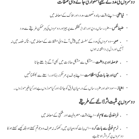
دوسروں کی مدد کے لئیے استوار کی جانے والی صفات
فیاضی
– اپنے وقت، پند و نصیحت، مدد، اور املاک کے معاملہ میں
ضبط نفس
– ضرر رساں رویّہ اور اندازِ گفتگو سے پرہیز اور دوسروں کی ہر ممکن طریقے سے مدد
صبر
– دوسروں کی مدد کے سلسلہ میں پیش آنے والی مشکلات کے معاملہ میں، تا کہ غصہ میں نہ
آئیں اور دل برداشتہ نہ ہوں
حوصلہ اور برداشت
– مشکل سے مشکل حالات میں بھی آگے بڑھتے جانا
من اور جذبات کی استقامت
– اپنے ہدف پر مرتکز رہنا اور راستے سے بھٹکنا نہیں
امتیاز
– سود مند اور ضرر رساں کے درمیان فرق کو جاننا، اور کیا موزوں ہے اور کیا غیر موزوں۔
دوسروں پر مثبت اثر ڈالنے کے طریقے
فراخدلی سے کام لو
– اپنے وقت، مصروفیت اور شکتی کے معاملہ میں
نرم خوئی سے بات کرو
– اس بات کو دھیان میں رکھو کہ نہ صرف وہ جو تم کہتے ہو بلکہ کیسے کہتے ہو کا
دوسروں پر گہرا اثر ہوتا ہے