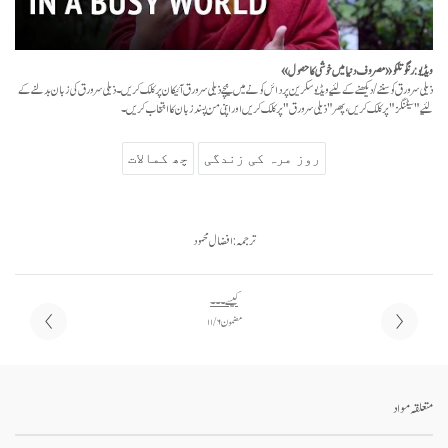
ویڈیو: رنگو تلکو ـ «مصروف دنیا میں خوشی کا حصول»
ذیلی سرورق کو سننے/دیکھنے کے لئیے ویڈیو سکرین پر دائں کونے میں نیچے ذیلی سرورق آئیکان پر کلک کریں۔ ذیلی سرورق کی زبان بدلنے کے
لئیے "سیٹنگز" پر کلک کریں، پھر "ذیلی سرورق" پر کلک کریں اور اپنی من پسند زبان کا انتخاب کریں۔
روز مرہ کی زندگی
چھ کمالات
ترجمہ: افضال محمود
کیسے ۔۔۔
مضمون ۶ / ۱۱
متعلقہ مواد