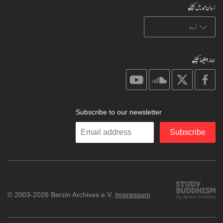
زبان تبدیل کیجئیے
ہمارا پیچھا کیجئیے
on
on
on
on
youtube
soundcloud
X
facebook
Subscribe to our newsletter
Enter
Subscribe
your
email
Study
© 2003-2026 Berzin Archives e.V.
Impressum
Buddhism
Home