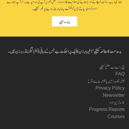
ہماری ویب سائٹ کو چلانے اور بڑھانے کی صلاحیت کا دارومدار مکمل طور پر آپ کی امداد پر ہے۔ اگر آپ ہمارے
مواد کو مفید پاتے ہیں تو یکمشت یا ماہانہ چندہ دینے پر غور کیجئیے۔
چندہ دیجئیے
بدھ مت کا مطالعہ کیجئیے’ ذخیرہ برزن کا ایک پراجیکٹ ہے جس کے بانی ڈاکٹر الیگزینڈر برزن ہیں۔
اپنی راۓ سے مطلع کیجئیے
FAQ
نقشہ قطعۂ زمین یا نقشہ جاۓ وقوع
Privacy Policy
Newsletter
تازہ ترین مواد
Progress Reports
Courses