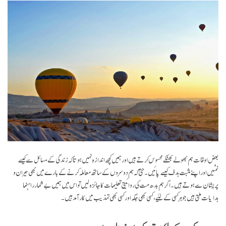
بعض اوقات ہم بھولے بھٹکے محسوس کرتے ہیں اور ہمیں کچھ اندازہ نہیں ہوتا کہ زندگی کے مسائل سے کیسے
نمٹیں اور اپنے مثبت ہدف کیسے پائیں۔ حتیٰ کہ ہم دوسروں کے ساتھ معاملہ کرنے کے بارے میں بھی حیران و
پریشان سے ہوتے ہیں۔ اگر ہم بدھ مت کی روائیتی تعلیمات کا جائزہ لیں تو اس میں ہمیں بے شمار راہنما
ہدایات ملتی ہیں جو ہر کسی کے لئیے، کسی بھی جگہ اور کسی بھی تہذیب میں کار آمد ہیں۔