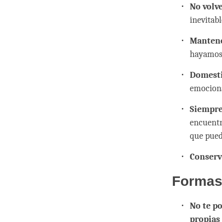
No volv
inevitab
Mantene
hayamos
Domesti
emociona
Siempre
encuentr
que pued
Conserv
Formas 
No te p
propias