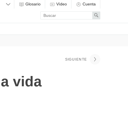
Glosario
Vídeo
Cuenta
Enter
Search
search
term
SIGUIENTE
a vida