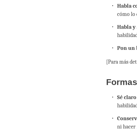
Habla c
cómo lo d
Habla y
habilida
Pon un 
[Para más deta
Formas 
Sé claro
habilidad
Conserv
ni hacer