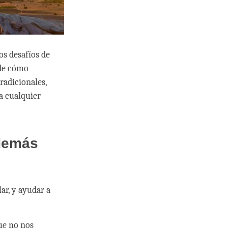
s desafíos de
 de cómo
radicionales,
a cualquier
 demás
ar, y ayudar a
que no nos