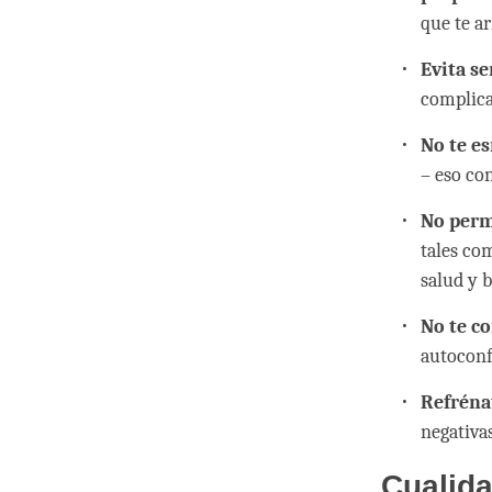
que te ar
Evita se
complica
No te e
– eso co
No perm
tales co
salud y b
No te c
autoconf
Refréna
negativas
Cualida