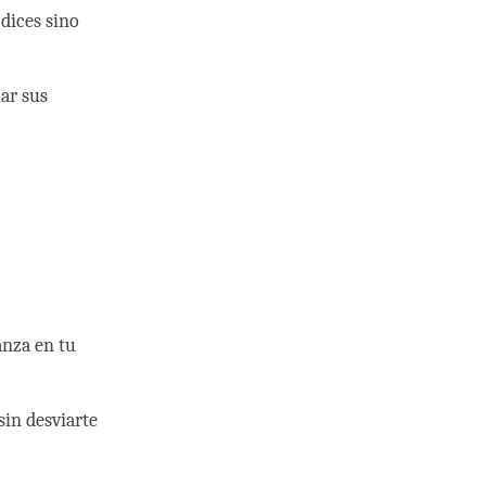
 dices sino
lar sus
anza en tu
sin desviarte