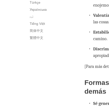
Türkçe
enojemos
Українська
Valentía
اُردو
las cosas
Tiếng Việt
简体中文
Estabil
繁體中文
camino.
Discrim
apropiad
[Para más deta
Formas 
demás
Sé gene