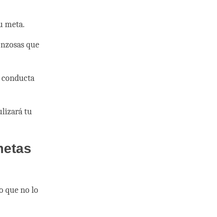
u meta.
onzosas que
r conducta
ulizará tu
metas
go que no lo