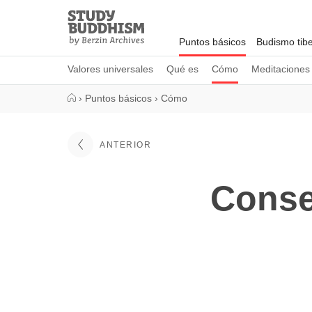
Close
Study
Buddhism
Puntos básicos
Budismo tib
Home
Valores universales
Qué es
Cómo
Meditaciones
›
Puntos básicos
›
Cómo
ANTERIOR
Conse