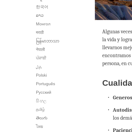
한국어
ລາວ
Монгол
Algunas veces
मराठी
la vida y log
မြန်မာဘာသာ
llevarnos mej
नेपाली
encontramos u
ਪੰਜਾਬੀ
persona, en c
پنجابی
Polski
Cualida
Português
Русский
Generos
සිංහල
தமிழ்
Autodis
los demá
తెలుగు
ไทย
Pacienc