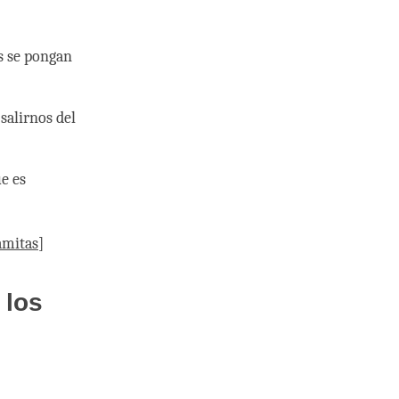
es se pongan
salirnos del
ue es
amitas
]
 los