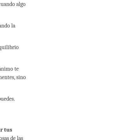
cuando algo
ando la
uilibrio
ánimo te
nentes, sino
puedes.
r tus
osas de las