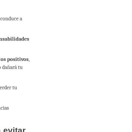
e conduce a
nsabilidades
os positivos
,
o dañará tu
perder tu
ncias
 evitar