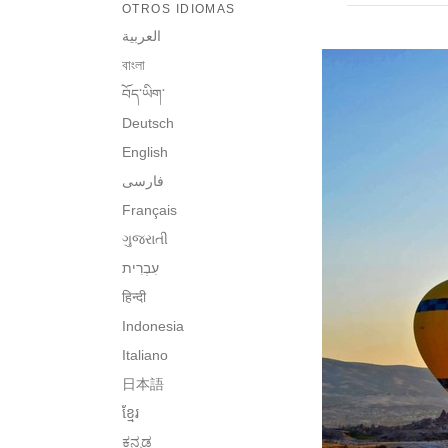
OTROS IDIOMAS
العربية
বাংলা
བོད་ཡིག་
Deutsch
English
فارسی
Français
ગુજરાતી
हिन्दी
Indonesia
Italiano
日本語
ខ្មែរ
ಕನ್ನಡ