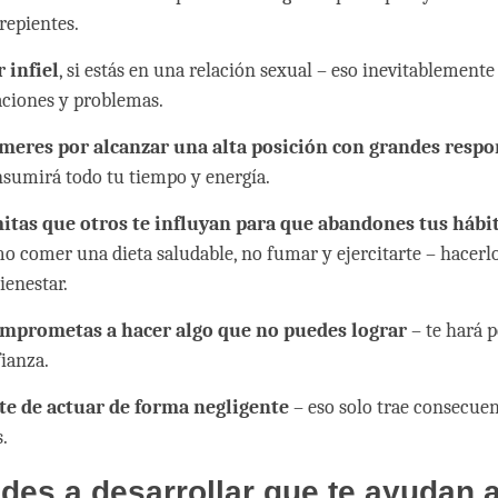
repientes.
r infiel
, si estás en una relación sexual – eso inevitablement
ciones y problemas.
smeres por alcanzar una alta posición con grandes respo
nsumirá todo tu tiempo y energía.
itas que otros te influyan para que abandones tus hábit
mo comer una dieta saludable, no fumar y ejercitarte – hacerl
ienestar.
omprometas a hacer algo que no puedes lograr
– te hará 
ianza.
te de actuar de forma negligente
– eso solo trae consecue
.
des a desarrollar que te ayudan a