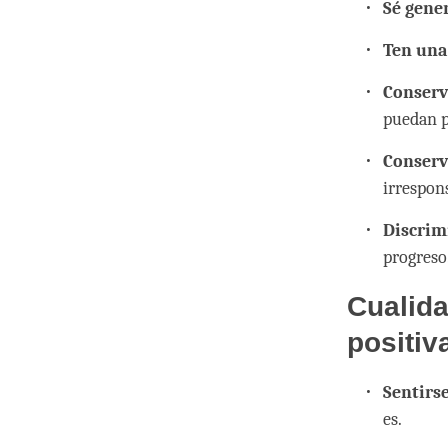
Sé gene
Ten una
Conserv
puedan p
Conserv
irrespon
Discrim
progreso
Cualida
positiv
Sentirs
es.