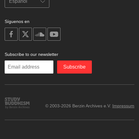
Síguenos en
on
on
on
on
facebook
X
soundcloud
youtube
Subscribe to our newsletter
Enter
Subscribe
your
email
Study
© 2003-2026 Berzin Archives e.V.
Impressum
Buddhism
Home