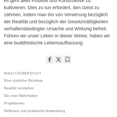
es geht alles Positive und Konstruktive zu
kultivieren. Dies zu tun erfordert, den Geist zu
zähmen, indem man ihn von Verwirrung bezüglich
der Realität und bezüglich der Gesetzmäßigkeiten
verhaltensbedingter Ursache und Wirkung befreit.
Führen wir unser Leben in dieser Weise, haben wir
eine buddhistische Lebensauffassung.
Share
Bookmark
on
INHALTSÜBERSICHT
facebook
Eine nützliche Richtlinie
Realität verstehen
Die zwei Wahrheiten
Projektionen
Reflexion und praktische Anwendung