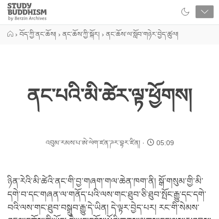
Close
Study
Buddhism
Home
›
བོད་ཀྱི་ནང་ཆོས།
›
ནང་ཆོས་ཀྱི་སྐོར།
›
ནང་ཆོས་ལ་སློབ་གཉེར་བྱེད་ཚུལ།
ནང་པའི་མི་ཚེར་ལྟ་ཕྱོགས།
འབུམ་རམས་པ་ཨེ་ལེག་ཛན་ཌར་བྷར་ཛིན།
05:09
ཉིན་རེའི་མི་ཚེའི་ནང་གི་བྱ་གཞག་གལ་ཆེན་ཁག་ནི། སྒོ་གསུམ་གྱི་མི་
དགེ་བ་དང་གཞན་ལ་གནོད་པའི་ལས་གང་ཐུབ་ཅི་ཐུབ་སྤོང་རྒྱུ་དང་དགེ་
བའི་ལས་གང་ཐུབ་བསྒྲུབ་རྒྱུ་དེ་ཡིན། དེ་ལྟར་བྱེད་པར། རང་གི་སེམས་