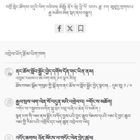
བགྲོ་གླེང་ཚོགས་འདུའི་ཡིག་འབེབས། ཨོསློ། ནོར་ཝེ། ཕྱི་ལོ་ ༢༠༡༨ ཟླ་ ༡༠། ཨཱཙཱརྱ་གྲགས་པ་
རྒྱ་མཚོས་ཨིན་སྐད་ནས་བསྒྱུར།
Share
Bookmark
on
facebook
འབྲེལ་ཡོད་རྩོམ་ཡིག་ཁག
ནང་ཆོས་སློབ་སྦྱོང་བྱེད་དགོས་དོན་གང་ཡིན་ནམ།
འབུམ་རམས་པ་ཨེ་ལེག་ཛན་ཌར་བྷར་ཛིན།
ཐོས་བསམ་སྒོམ་གསུམ་གྱི་སྒོ་ནས་ནང་ཆོས་ལ་སློབ་སྦྱོང་བྱེད་སྟངས། - དུམ་བུ། ༡ / ༦
རྒྱལ་སྲས་ལག་ལེན་སོ་བདུན་མའི་འགྲེལ་བ། ༸གོང་ས་མཆོག།
༸གོང་ས་༸སྐྱབས་མགོན་སྐུ་ཕྲེང་བཅུ་བཞི་པ་ཆེན་པོ་མཆོག །
སྙན་ངག་གི་ལམ་ནས་སྦྱོར་བཀོད་བྱས་པའི་བྱང་ཆུབ་སེམས་དཔའི་ལམ་དེ་བྱང་ཆུབ་
ལམ་གྱི་རིམ་པའི་འགྲོས་དང་ཕན་ཚུན་འབྲེལ་བ་ཡོད།
འདོད་ཆགས། ཉོན་མོངས་ལ་གདོང་ལེན་བྱེད་ཚུལ།