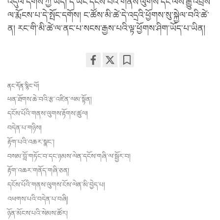
འདུལ་དགོས་ཀྱི་ཡོད། དེ་ཡང་དངོས་པོའི་གནས་ལུགས་དང་ལས་རྒྱུ་འབྲས་
ལ་རྨོངས་པ་དེ་སྤོང་དགོས། ང་ཚོས་མི་ཚེ་དེ་འདྲའི་ཕྱོགས་སུ་སྐྱེལ་བའི་ཚེ་
ན། རང་གི་མི་ཚེ་ལ་ནང་པ་སངས་རྒྱས་པའི་ལྟ་ཕྱོགས་ཤིག་ཡོད་པ་ཡིན།
Share
Bookmark
on
ནང་དོན་སྙིང་པོ།
facebook
ཕན་ཐོགས་ཆེ་བའི་རྩ་འཛིན་ལམ་སྟོན།
དངོས་པོའི་གནས་ལུགས་རྟོགས་ཚུལ།
བདེན་པ་གཉིས།
རྟོག་པའི་འཆར་སྣང་།
བསམ་བློ་གཏོང་བ་དང་ཉམས་ལེན་དངོས་གཞི་ལ་སྦྱོར་བ།
རྟོག་འཆར་གནོད་གཞི་ཅན།
དངོས་པོའི་གནས་ལུགས་ངོས་ལེན་མི་བྱེད་པ།
འཕགས་པའི་བདེན་པ་བཞི།
ཉོན་མོངས་པའི་སེམས་ཚོར།