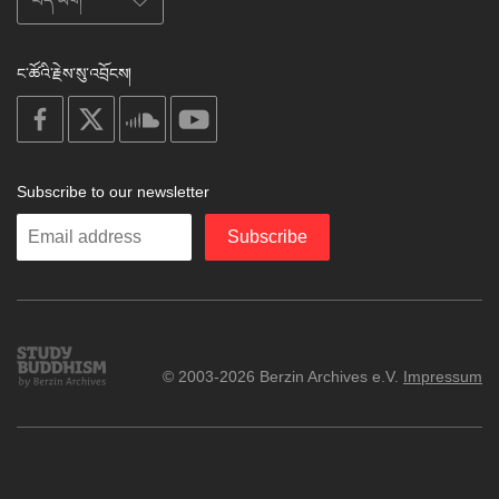
ང་ཚོའི་རྗེས་སུ་འབྲོངས།
on
on
on
on
facebook
X
soundcloud
youtube
Subscribe to our newsletter
Enter
Subscribe
your
email
Study
© 2003-2026 Berzin Archives e.V.
Impressum
Buddhism
Home