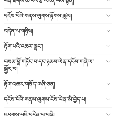
ཕན་ཐོགས་ཆེ་བའི་རྩ་འཛིན་ལམ་སྟོན།
དངོས་པོའི་གནས་ལུགས་རྟོགས་ཚུལ།
བདེན་པ་གཉིས།
རྟོག་པའི་འཆར་སྣང་།
བསམ་བློ་གཏོང་བ་དང་ཉམས་ལེན་དངོས་གཞི་ལ་
སྦྱོར་བ།
རྟོག་འཆར་གནོད་གཞི་ཅན།
དངོས་པོའི་གནས་ལུགས་ངོས་ལེན་མི་བྱེད་པ།
འཕགས་པའི་བདེན་པ་བཞི།