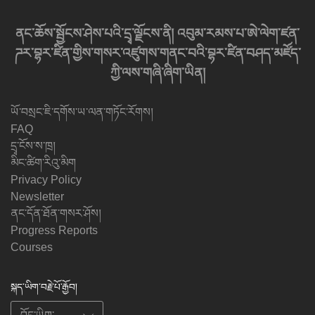
ནང་ཆོས་སྦྱོངས་ཤེས་པའི་དྲྭ་ལྗོངས་ནི། འབུམ་རམས་པ་ཨེ་ལེག་ཛན་
ཌར་བྷར་ཛིན་གྱིས་གསར་འཛུགས་གནང་བའི་བྷར་ཛིན་བཤད་མཛོད་
ཀྱི་ལས་གཞི་ཞིག་ཡིན།
ཡོ་བསྲང་ཇི་དགོས་ཡ་ལན་གཏོང་རོགས།
FAQ
དྲྭ་ངོས་ས་ཁྲ།
མིང་ཚིག་རིའུ་མིག
Privacy Policy
Newsletter
ནང་དོན་ཐོན་གསར་ཤོས།
Progress Reports
Courses
སྐད་ཡིག་བརྗེ་པོ་རྒྱོབ།