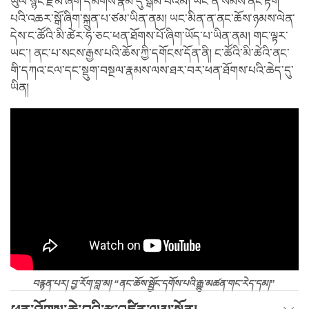
ཡུལ་སྙིང་རྗེ་མོ་ཞིག་དམིགས་རྣམ་དུ་སྒོམ་པའམ། ཡང་ན་སེམས་ནང་རྟོག་
པའི་འཆར་སྒོ་ཞིག་སྐྲུན་པ་ཙམ་ཡིན་ནམ། ཡང་མིན་ན་ནང་ཆོས་ཉམས་ལེན་
དེས་ང་ཚོའི་མི་ཚེར་ཧ་ཅང་ཕན་ཐོགས་པོ་ཞིག་ཡོད་པ་ཡིན་ནམ། གང་ལྟར་
ཡང་། ནང་པ་སངས་རྒྱས་པའི་ཆོས་ཀྱི་དགོངས་དོན་ནི། ང་ཚོའི་མི་ཚེའི་ནང་
གི་དཀའ་ངལ་དང་སྡུག་བསྔལ་རྣམས་ལས་ཐར་བར་ཕན་ཐོགས་པའི་ཆེད་དུ་
ཡིན།
བརྙན་པར། བྱ་རོག་བླ་མ། “ནང་ཆོས་སྦྱོང་དགོས་པའི་རྒྱུ་མཚན་གང་རེད་དམ།”