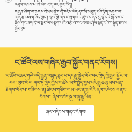
འབུམ་རམས་པ་ཨེ་ལེག་ཛན་ཌར་བྷར་ཛིན།
གཞན་ཞིག་ལ་ཆགས་སེམས་སྐྱེ་བ་ནི་དངོས་ཡོད་དང་མི་མཐུན་པའི་རྟོག་འཆར་ལ་
གཞི་རྩ་བཞག་ཡོད་ཀྱང་། ཡུལ་གྱི་གནས་ལུགས་ལ་ཚུལ་བཞིན་དུ་ལྟ་བའི་སྒོ་ནས་ང་
ཚོས་གང་ཟག་དེ་ལ་སྔར་ལས་ལྷག་པའི་བརྩེ་བ་དང་བསམ་ཤེས་ལྡན་པའི་བསྟུན་ཐབས་
སྦྱོང་ཐུབ།
ང་ཚོའི་ལས་གཞིར་རྒྱབ་སྐྱོར་གནང་རོགས།
“ང་ཚོའི་འཆར་གཞི་འདི་རྒྱུན་མཐུད་ཐུབ་པ་དང་རྒྱ་སྐྱེད་ཡོང་བར་ཁྱེད་ཀྱི་རྒྱབ་སྐྱོར་ལ་
རག་ ལུས་ཡོད། གལ་ཏེ་ཁྱེད་ཀྱིས་ང་ཚོས་མཁོ་སྤྲོད་བྱས་པའི་རྒྱུ་ཆ་རྣམས་ཕན་
ཐོགས་ཡོད་པ་ གཟིགས་ན། ཐེངས་གཅིག་གམ་ཡང་ན་ཟླ་རེའི་ཞལ་འདེབས་གནང་
རོགས་” ཞེས་འབོད་སྐུལ་ཞུ་རྒྱུ་ཡིན།
ཞལ་འདེབས་གནང་རོགས།