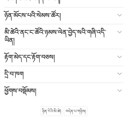
ཉོན་མོངས་པའི་སེམས་ཚོར།
མི་ཚེའི་ནང་ང་ཚོའི་ཉམས་ལེན་བྱེད་སའི་གཞི་འདི་
ཡིན།
རྟོག་མེད་དང་རྟོག་བཅས།
དྲི་བ་ཁག
ཕྱོགས་བསྡོམས།
ཉིན་རེའི་མི་ཚེ།
བདེན་པ་གཉིས།