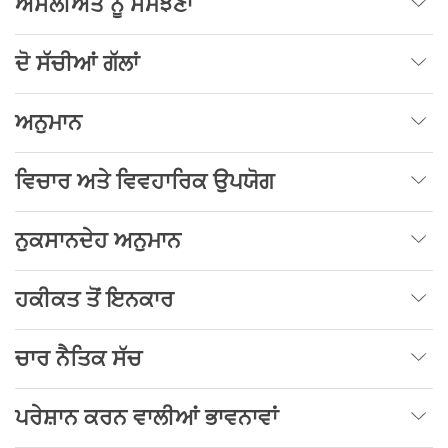
ਅਸਲੀਅਤ ਨੂੰ ਸਮਝਣਾ
ਦੋ ਸੱਚੀਆਂ ਗੱਲਾਂ
ਅਨੁਮਾਨ
ਵਿਚਾਰ ਅਤੇ ਵਿਵਹਾਰਿਕ ਉਪਯੋਗ
ਨੁਕਸਾਨਦੇਹ ਅਨੁਮਾਨ
ਹਕੀਕਤ ਤੋਂ ਇਨਕਾਰ
ਚਾਰ ਨੈਤਿਕ ਸੱਚ
ਪਰੇਸ਼ਾਨ ਕਰਨ ਵਾਲੀਆਂ ਭਾਵਨਾਵਾਂ