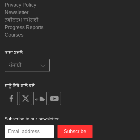
Privacy Policy
Newsletter
ਨਵੀਨਤਮ ਸਮੱਗਰੀ
Progress Reports
Courses
ਭਾਸ਼ਾ ਬਦਲੋ
ਸਾਨੂੰ ਇੱਥੇ ਫਾਲੋ ਕਰੋ
on
on
on
on
facebook
X
soundcloud
youtube
Subscribe to our newsletter
Enter
Subscribe
your