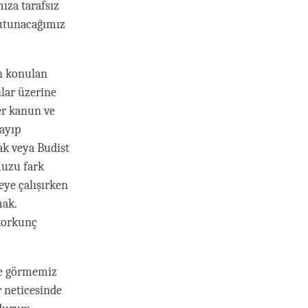
ıza tarafsız
tutunacağımız
an konulan
nlar üzerine
er kanun ve
mayıp
lak veya Budist
muzu fark
ye çalışırken
mak.
 korkunç
re görmemiz
r neticesinde