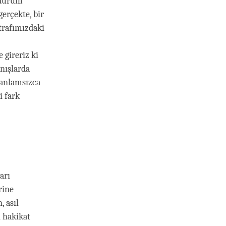
 durum
erçekte, bir
trafımızdaki
 gireriz ki
anışlarda
 anlamsızca
i fark
arı
rine
, asıl
i hakikat