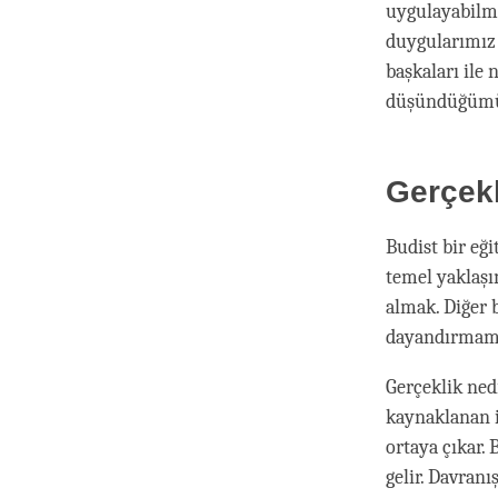
uygulayabilme
duygularımız 
başkaları ile
düşündüğümüzü
Gerçek
Budist bir eğ
temel yaklaşı
almak. Diğer b
dayandırmamı
Gerçeklik ned
kaynaklanan il
ortaya çıkar. 
gelir. Davran