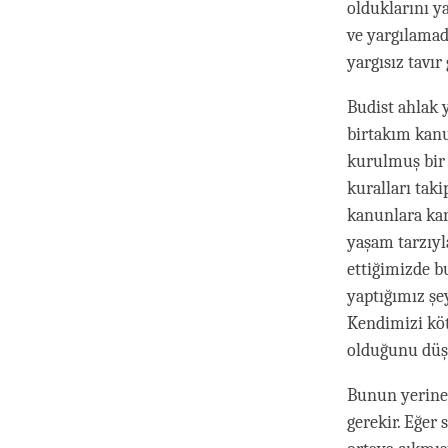
olduklarını y
ve yargılamad
yargısız tavır
Budist ahlak 
birtakım kanu
kurulmuş bir 
kuralları taki
kanunlara karş
yaşam tarzıyl
ettiğimizde b
yaptığımız şe
Kendimizi köt
olduğunu düş
Bunun yerine
gerekir. Eğer 