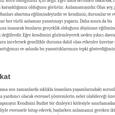
tır. Kötü olduğumuz için değil. Eğer daha derinden bakarsak,
 karışıklığımız olduğunu görürüz: Anlamamışızdır. Olan şey, g
Olanları abartma eğilimindeyizdir ve kendimiz, durumlar ve e
ine her türlü anlamsız yansıtmayı yaparız. Daha sonra da bu
mıza inanarak bunların gerçeklik olduğunu düşünme eğilimine
k değillerdir. Eğer kendimizi gözlemleyerek neden yıkıcı davr
 incelersek genellikle duruma dahil olan etkenler üzerine
sıttığımızı ve aslında bu yansıttıklarımıza tepki gösterdiğimiz
ikat
Lama son zamanlarda sıklıkla insanlara yaşamlarındaki sorunl
a yardımcı olacak evrensel yöntemlerin neler olabileceği üze
mıştır. Kendisini Budist bir dinleyici kitlesiyle sınırlamadan
ekliyle evrensele hitap ederek, başlarken anlamamız gereken ik