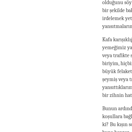
olduğunu söyl
bir şekilde b
irdelemek yet
yansıtmalarımı
Kafa karışıkl
yemeğimiz ya
veya trafikte
biriyim, hiçbi
büyük felaket
şeymiş veya t
yansıttıkları
bir zihnin hat
Bunun ardında
koşullara bağl
ki? Bu kışın 