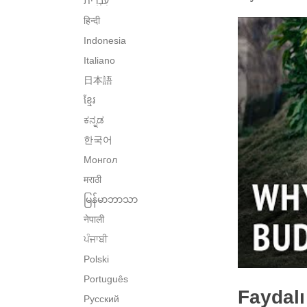
हिन्दी
Indonesia
Italiano
日本語
ខ្មែរ
ಕನ್ನಡ
한국어
Монгол
मराठी
မြန်မာဘာသာ
नेपाली
ਪੰਜਾਬੀ
Polski
Português
Faydalı
Русский