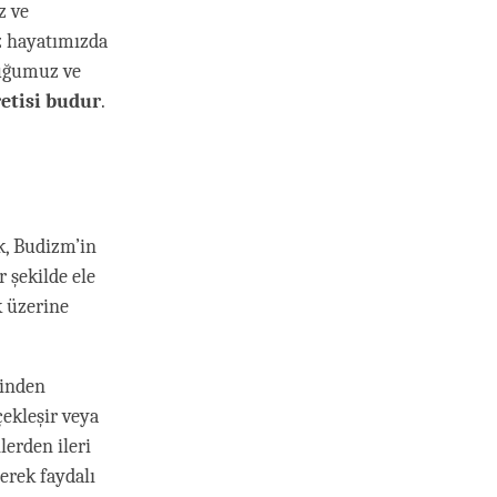
z ve
z hayatımızda
tuğumuz ve
etisi budur
.
k, Budizm’in
 şekilde ele
k üzerine
rinden
çekleşir veya
lerden ileri
erek faydalı