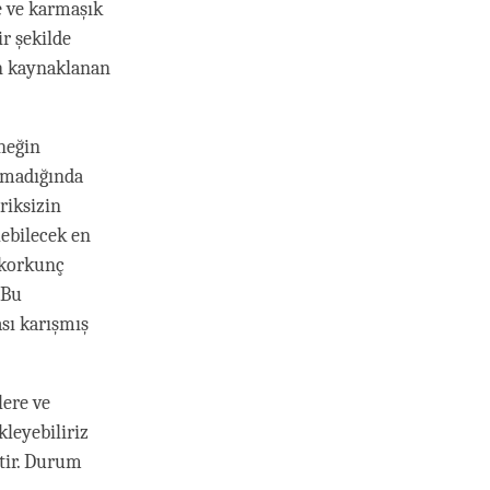
e ve karmaşık
r şekilde
en kaynaklanan
rneğin
lmadığında
riksizin
lebilecek en
 korkunç
 Bu
ası karışmış
lere ve
kleyebiliriz
ştir. Durum