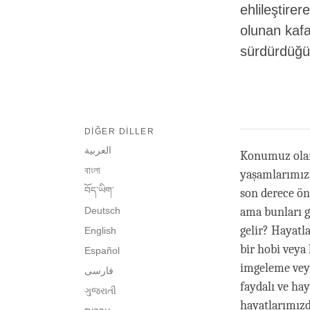
ehlileştire
olunan kafa
sürdürdüğü
DIĞER DILLER
العربية
Konumuz ola
বাংলা
yaşamlarımıza
བོད་ཡིག་
son derece öne
Deutsch
ama bunları g
gelir? Hayatla
English
bir hobi veya
Español
imgeleme veya
فارسی
faydalı ve ha
ગુજરાતી
hayatlarımızd