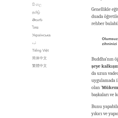
සිංහල
Genellikle eğ
தமிழ்
duada öğretil
తెలుగు
rehber bulabil
ไทย
Українська
Olumsuz 
اُردو
zihninizi
Tiếng Việt
简体中文
Buddha’nın öğr
şeye kalkış
繁體中文
da uzun vaded
uygulamada il
olan ‘
Mükemme
başkaları ve k
Bunu yapabil
yıkıcı ve yapı