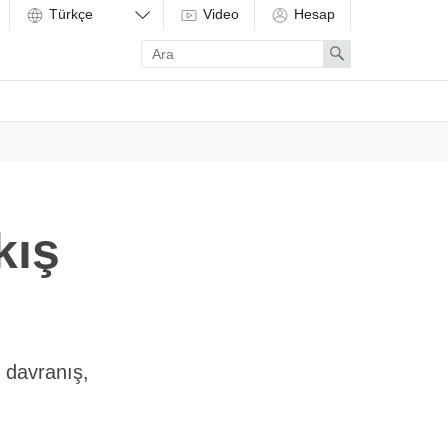
Video
Hesap
Enter
Search
search
term
kış
 davranış,