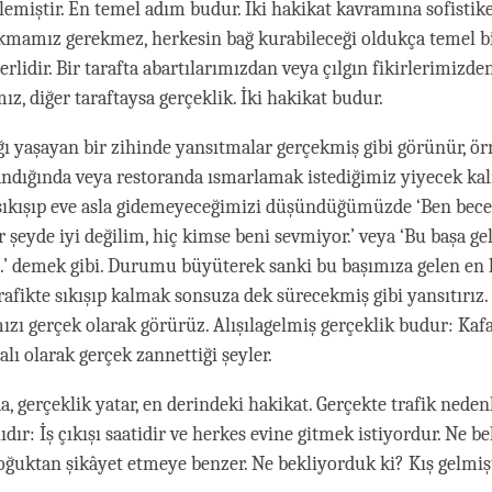
emiştir. En temel adım budur. İki hakikat kavramına sofistik
akmamız gerekmez, herkesin bağ kurabileceği oldukça temel bi
erlidir. Bir tarafta abartılarımızdan veya çılgın fikirlerimizd
z, diğer taraftaysa gerçeklik. İki hakikat budur.
ığı yaşayan bir zihinde yansıtmalar gerçekmiş gibi görünür, ö
ndığında veya restoranda ısmarlamak istediğimiz yiyecek ka
 sıkışıp eve asla gidemeyeceğimizi düşündüğümüzde ‘Ben bece
r şeyde iyi değilim, hiç kimse beni sevmiyor.’ veya ‘Bu başa ge
.’ demek gibi. Durumu büyüterek sanki bu başımıza gelen en
rafikte sıkışıp kalmak sonsuza dek sürecekmiş gibi yansıtırız.
mızı gerçek olarak görürüz. Alışılagelmiş gerçeklik budur: Kaf
alı olarak gerçek zannettiği şeyler.
, gerçeklik yatar, en derindeki hakikat. Gerçekte trafik neden
ıdır: İş çıkışı saatidir ve herkes evine gitmek istiyordur. Ne be
soğuktan şikâyet etmeye benzer. Ne bekliyorduk ki? Kış gelmi