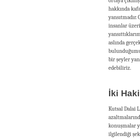
ortaya çıkmış
hakkında kafa
yansıtmadır. 
insanlar üzer
yansıttıkları
aslında gerçe
bulunduğumuzu
bir şeyler yan
edebiliriz.
İki Hak
Kutsal Dalai 
azaltmalarınd
konuşmalar yap
ilgilendiği ş