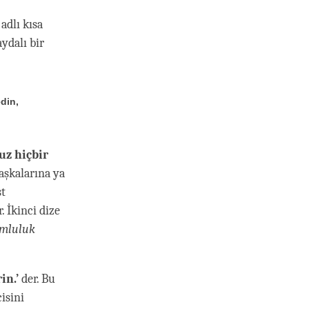
a
adlı kısa
ydalı bir
din,
z hiçbir
aşkalarına ya
st
 İkinci dize
mluluk
in.’
der. Bu
isini