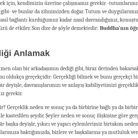
k için, kendimizin üzerine çalışmamız gerekir -tutumlarımı
gibi- ve bunlar da zihnimizden doğar. Tutum ve duygularımı
 nasıl bağlantı kurduğumuz kadar nasıl davrandığımız, konuş
 de etkiler. Son dize de şöyle demektedir:
Buddha’nın öğr
liği Anlamak
itmen olan bir arkadaşımın dediği gibi, biraz derinden bakarsa
mı oldukça gerçekçidir: Gerçekliği bilmek ve bunu gerçekçi bir
ir deyişle, davranışlarımızı ve anlayış kabiliyetimizi gerçekli
z gerekir.
ir? Gerçeklik neden ve sonuç ya da birbirine bağlı ya da birbi
e kastedilen şeydir. Şeyler neden ve sonuç ilişkisine göre ger
Bir başka deyişle, yıkıcı ve yapıcı eylemlerimiz birtakım neden
ışlarımıza baktığımızda, bizlere ve başkalarına ya mutluluk ver