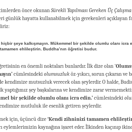
itimlerden önce okunan
Sürekli Yapılması Gereken Üç Çalışm
eri günlük hayatta kullanabilmek için gerekenleri açıklayan fa
iriz:
hiçbir şeye kalkışmayın. Mükemmel bir şekilde olumlu olanı icra e
 tamamen ehlileştirin. Buddha’nın öğretisi budur.
etisinin en önemli noktaları bunlardır. İlk dize olan ‘
Olumsu
mayın’
cümlesindeki
olumsuzluk
öz-yıkıcı, sorun çıkaran ve b
e kendimize mutsuzluk verecek olan şeylerdir. O halde, Budi
k yaptığımız şey başkalarına ve kendimize zarar vermemektir.
l bir şekilde olumlu olanı icra edin.’
cümlesindeki
olu
endimize mutluluk ile esenlik getiren şeylerdir.
mek için, üçüncü dize
‘Kendi zihninizi tamamen ehlileştir
cı eylemlerimizin kaynağına işaret eder. İlkinden kaçınıp ikinc