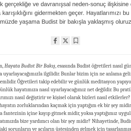
rek gerçekliğe ve davranışsal neden-sonuç ilişkisine 
 karışıklığını gidermekten geçer. Hayatlarımızı bu 
müzde yaşama Budist bir bakışla yaklaşmış oluruz
Share
Bookmark
on
facebook
n,
Hayata Budist Bir Bakış
, esasında Budist öğretileri nasıl gü
 uyarlayacağımızla ilgilidir. Bunlar bizim için ne anlama gel
mlidir. Öğretileri takip edebilir ve günlük meditasyon yapıyor
ünlük hayatımıza nasıl uyarlayacağımız net değildir. Bu prat
rımızı nasıl değiştirir ve kişisel olarak bizleri nasıl etkilerler
 hayatın zorluklarından kaçmak için yaptığım ek bir şey midi
 fantezinin içine kayıp gitmek midir, yoksa yaptığımız uygu
yatımızda bize yardımcı olan bir şey midir? Nihayetinde, Budis
aki sorunların ve acıların üstesinden gelmek için tasarlanmış