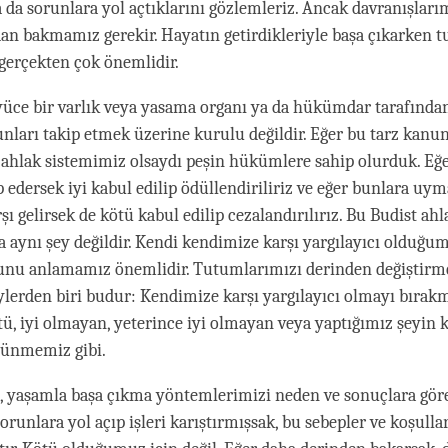
a da sorunlara yol açtıklarını gözlemleriz. Ancak davranışlarım
an bakmamız gerekir. Hayatın getirdikleriyle başa çıkarken 
 gerçekten çok önemlidir.
yüce bir varlık veya yasama organı ya da hükümdar tarafınd
nları takip etmek üzerine kurulu değildir. Eğer bu tarz kanu
ahlak sistemimiz olsaydı peşin hükümlere sahip olurduk. Eğ
p edersek iyi kabul edilip ödüllendiriliriz ve eğer bunlara uy
ı gelirsek de kötü kabul edilip cezalandırılırız. Bu Budist ah
a aynı şey değildir. Kendi kendimize karşı yargılayıcı olduğu
unu anlamamız önemlidir. Tutumlarımızı derinden değiştirme
ylerden biri budur: Kendimize karşı yargılayıcı olmayı bırak
ü, iyi olmayan, yeterince iyi olmayan veya yaptığımız şeyin
ünmemiz gibi.
, yaşamla başa çıkma yöntemlerimizi neden ve sonuçlara gö
sorunlara yol açıp işleri karıştırmışsak, bu sebepler ve koşulla