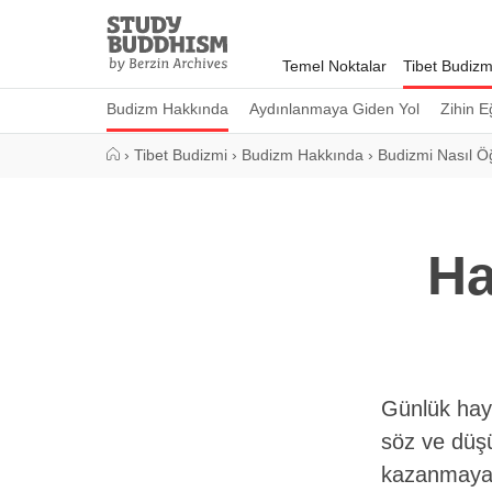
Close
Study
Buddhism
Temel Noktalar
Tibet Budizm
Home
Budizm Hakkında
Aydınlanmaya Giden Yol
Zihin E
›
Tibet Budizmi
›
Budizm Hakkında
›
Budizmi Nasıl Öğ
Ha
Günlük hay
söz ve düşü
kazanmaya 