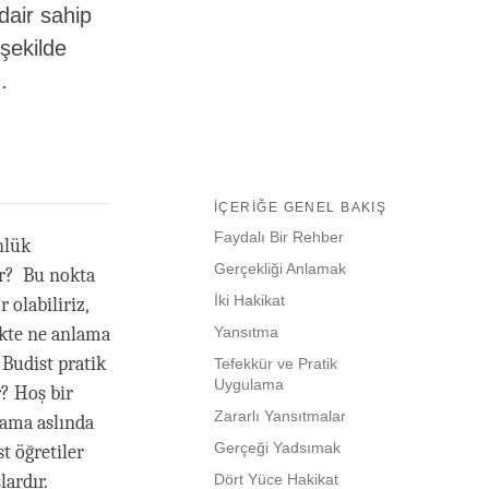
dair sahip
şekilde
.
İÇERIĞE GENEL BAKIŞ
Faydalı Bir Rehber
nlük
Gerçekliği Anlamak
ir? Bu nokta
İki Hakikat
 olabiliriz,
ikte ne anlama
Yansıtma
? Budist pratik
Tefekkür ve Pratik
Uygulama
r? Hoş bir
Zararlı Yansıtmalar
lama aslında
Gerçeği Yadsımak
t öğretiler
lardır.
Dört Yüce Hakikat