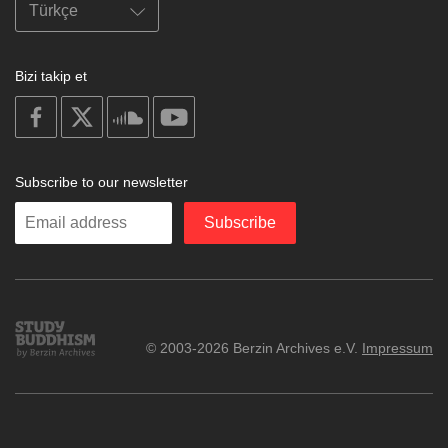
Bizi takip et
on
on
on
on
facebook
X
soundcloud
youtube
Subscribe to our newsletter
Enter
Subscribe
your
email
Study
© 2003-2026 Berzin Archives e.V.
Impressum
Buddhism
Home