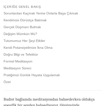
Share
Bookmark
on
İÇERIĞE GENEL BAKIŞ
facebook
Sorunlardan Kaçmak Yerine Onlarla Başa Çıkmak
Kendimize Dürüstçe Bakmak
Gerçek Düşmanı Bulmak
Değişim Mümkün Mü?
Tutumumuz Her Şeyi Etkiler
Kendi Potansiyelimize İkna Olma
Doğru Bilgi ve Tefekkür
Formel Meditasyon
Meditasyon Süreci
Pratiğimizi Günlük Hayata Uygulamak
Özet
Budist bağlamda meditasyondan bahsederken oldukça
spesifik bir şeyden bahsediyoruz. Günümüzde