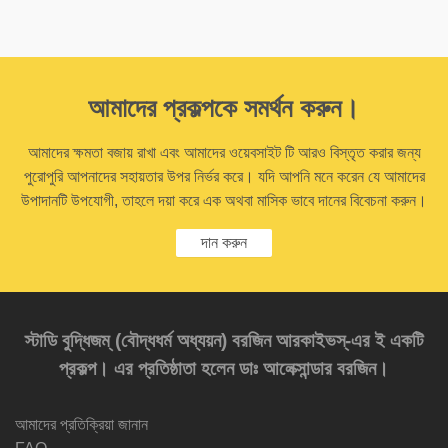
আমাদের প্রকল্পকে সমর্থন করুন।
আমাদের ক্ষমতা বজায় রাখা এবং আমাদের ওয়েবসাইট টি আরও বিস্তৃত করার জন্য
পুরোপুরি আপনাদের সহায়তার উপর নির্ভর করে। যদি আপনি মনে করেন যে আমাদের
উপাদানটি উপযোগী, তাহলে দয়া করে এক অথবা মাসিক ভাবে দানের বিবেচনা করুন।
দান করুন
স্টাডি বুদ্ধিজম্‌ (বৌদ্ধধর্ম অধ্যয়ন) বরজিন আরকাইভস্‌-এর ই একটি
প্রকল্প। এর প্রতিষ্ঠাতা হলেন ডাঃ আলেক্সান্ডার বরজিন।
আমাদের প্রতিক্রিয়া জানান