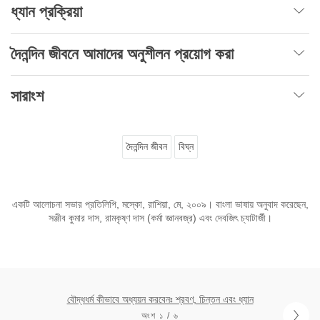
ধ্যান প্রক্রিয়া
দৈনন্দিন জীবনে আমাদের অনুশীলন প্রয়োগ করা
সারাংশ
দৈনন্দিন জীবন
বিঘ্ন
একটি আলোচনা সভার প্রতিলিপি, মস্কো, রাশিয়া, মে, ২০০৯। বাংলা ভাষায় অনুবাদ করেছেন,
সঞ্জীব কুমার দাস, রামকৃষ্ণ দাস (কর্মা জ্ঞানবজ্র) এবং দেবজিৎ চ্যাটার্জী।
বৌদ্ধধর্ম কীভাবে অধ্যয়ন করবেনঃ শ্রবণ, চিন্তন এবং ধ্যান
অংশ ১ / ৬