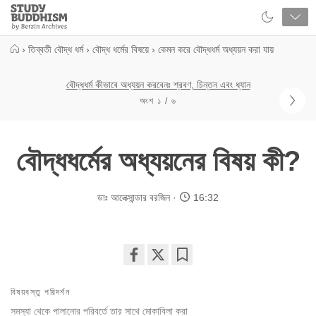
Close
Study
Buddhism
Home
›
তিব্বতী বৌদ্ধ ধর্ম
›
বৌদ্ধ ধর্মের বিষয়ে
›
কেমন করে বৌদ্ধধর্ম অধ্যয়ন করা যায়
বৌদ্ধধর্ম কীভাবে অধ্যয়ন করবেনঃ শ্রবণ, চিন্তন এবং ধ্যান
অংশ ১ / ৬
বৌদ্ধধর্মের অধ্যয়নের বিষয় কী?
ডাঃ আলেক্সান্ডার বরজিন
16:32
Share
Bookmark
on
বিষয়বস্তু পরিদর্শন
facebook
সমস্যা থেকে পালানোর পরিবর্তে তার সাথে মোকাবিলা করা