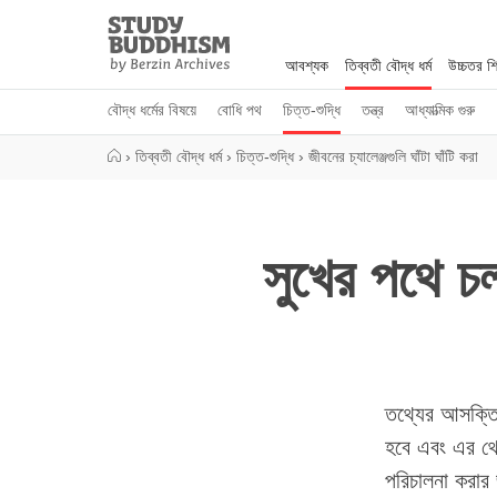
Close
Study
Buddhism
আবশ্যক
তিব্বতী বৌদ্ধ ধর্ম
উচ্চতর শিক
Home
বৌদ্ধ ধর্মের বিষয়ে
বোধি পথ
চিত্ত-শুদ্ধি
তন্ত্র
আধ্যাত্মিক গুরু
›
তিব্বতী বৌদ্ধ ধর্ম
›
চিত্ত-শুদ্ধি
›
জীবনের চ্যালেঞ্জগুলি ঘাঁটা ঘাঁটি করা
সুখের পথে চল
তথ্যের আসক্তি
হবে এবং এর থে
পরিচালনা করার