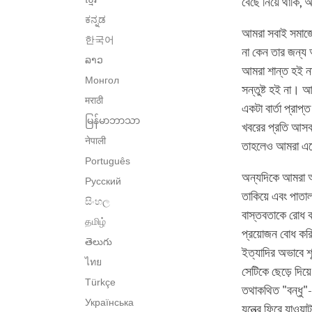
বেছে নিয়ে থাকি,
ಕನ್ನಡ
আমরা সবাই সমাজের
한국어
না কেন তার জন্য
ລາວ
আমরা শান্ত হই না
Монгол
সন্তুষ্ট হই না। 
मराठी
একটা বার্তা প্রাপ
မြန်မာဘာသာ
খবরের প্রতি আসক্
नेपाली
তাহলেও আমরা এতে
Português
অন্যদিকে আমরা আ
Русский
তাকিয়ে এবং পাতাল
සිංහල
বাস্তবতাকে রোধ ক
தமிழ்
প্রয়োজন বোধ করি
తెలుగు
ইত্যাদির অভাবে শ
ไทย
সেটিকে ছেড়ে দিয়ে
Türkçe
তথাকথিত "বন্ধু"
Українська
যন্ত্রে ফিরে যাওয