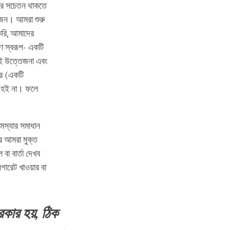
দের সচেতন থাকতে
়োজন। আমরা শুরু
করি, আমাদের
রণ স্বরূপ- একটি
সেই উত্তেজনা এবং
তর (একটি
ষ্ট হই না। ফলে
মস্যার সমাধান
পর আমরা মুক্ত
া বার্তা দেখব
গারেট খাওয়ার বা
রকার হয়, ঠিক