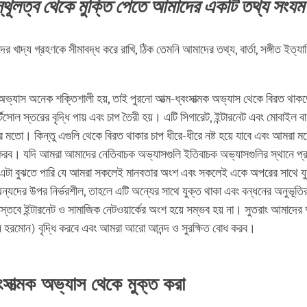
্থূলত্ব থেকে মুক্তি পেতে আমাদের একটি তথ্য সংয
খাদ্য গ্রহণকে সীমাবদ্ধ করে রাখি, ঠিক তেমনি আমাদের তথ্য, বার্তা, সঙ্গীত ইত্যা
অভ্যাস অনেক শক্তিশালী হয়, তাই পুরনো আত্ম-ধ্বংসাত্মক অভ্যাস থেকে বিরত থাক
িসোল স্তরের বৃদ্ধি পায় এবং চাপ তৈরী হয়। এটি সিগারেট, ইন্টারনেট এবং মোবাইল বা
র মতো। কিন্তু এগুলি থেকে বিরত থাকার চাপ ধীরে-ধীরে নষ্ট হয়ে যাবে এবং আমরা মন
রব। যদি আমরা আমাদের নেতিবাচক অভ্যাসগুলি ইতিবাচক অভ্যাসগুলির স্থানে প্র
এটা বুঝতে পারি যে আমরা সকলেই মানবতার অংশ এবং সকলেই একে অপরের সাথে য
্যদের উপর নির্ভরশীল, তাহলে এটি অন্যের সাথে যুক্ত থাকা এবং বন্ধনের অনুভূতির
াস্তবে ইন্টারনেট ও সামাজিক নেটওয়ার্কের অংশ হয়ে সম্ভব হয় না। সুতরাং আমাদের 
ন হরমোন) বৃদ্ধি করবে এবং আমরা আরো আনন্দ ও সুরক্ষিত বোধ করব।
ংসাত্মক অভ্যাস থেকে মুক্ত করা