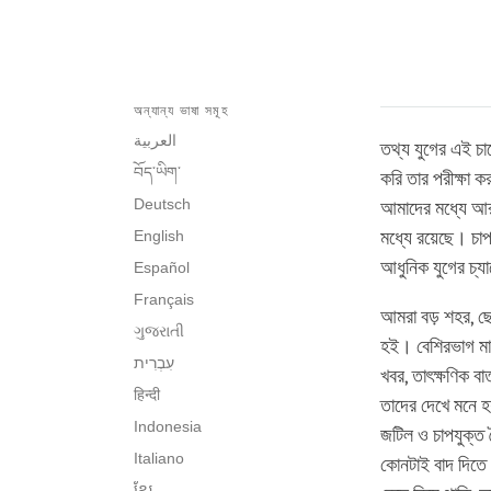
অন্যান্য ভাষা সমূহ
العربية
তথ্য যুগের এই চাপ
བོད་ཡིག་
করি তার পরীক্ষা
Deutsch
আমাদের মধ্যে আর
English
মধ্যে রয়েছে। চাপ
আধুনিক যুগের চ্য
Español
Français
আমরা বড় শহর, ছো
ગુજરાતી
হই। বেশিরভাগ মানু
খবর, তাৎক্ষণিক ব
हिन्दी
তাদের দেখে মনে 
Indonesia
জটিল ও চাপযুক্ত 
Italiano
কোনটাই বাদ দিতে 
ខ្មែរ