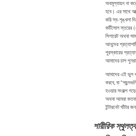
অবমূল্যায়ন না ক
হবে। এর সাথে আত্
করি স্ব-শৃঙ্খলা 
কর্টিসোল স্তরের (
সিগারেট অথবা সামা
আনন্দের প্রত্যা
পুরস্কারের প্রত্য
আমাদের চাপ পুনর
আমাদের এই ভুল ধা
করবে, বা “পছন্দগ
হওয়ার সংকল্প গড
অথবা আমরা কতবার 
ইন্টারনেট ঘাঁটার
শারীরিক স্থুলত্