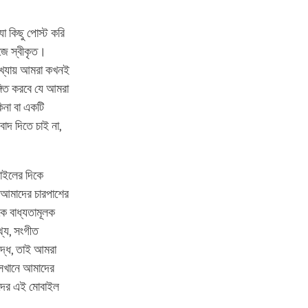
া কিছু পোস্ট করি
জে স্বীকৃত।
ংখ্যায় আমরা কখনই
গিত করবে যে আমরা
িনা বা একটি
াদ দিতে চাই না,
াইলের দিকে
ি। আমাদের চারপাশের
কে বাধ্যতামূলক
্য, সংগীত
বদ্ধ, তাই আমরা
া সেখানে আমাদের
াদের এই মোবাইল