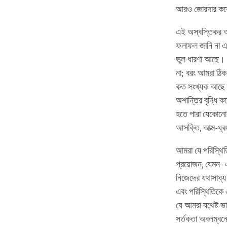
আরও জোরদার ক
এই অস্বস্তিকর 
ফলাফল জানি না এব
ভুল ধারণা আছে। উ
না; বরং আমরা ঠিক
কত সংখ্যক আছে তা 
অশান্তির বৃদ্ধি ক
হতে পারা যেকোনো 
আসক্তি, আত্ম-ধ্ব
আমরা যে পরিস্থিত
প্রয়োজন, যেমন- 
নিজেদের যথাসাধ্য
এবং পরিস্থিতিকে 
যে আমরা যথেষ্ট ভ
সর্তকতা অবলম্বন