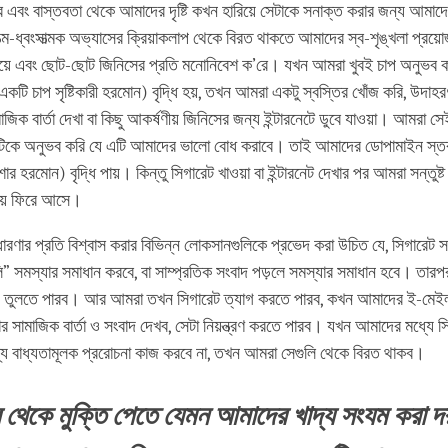
রে এবং বাস্তবতা থেকে আমাদের দৃষ্টি কখন হারিয়ে সেটাকে সনাক্ত করার জন্য আমা
ম-ধ্বংসাত্মক অভ্যাসের ক্রিয়াকলাপ থেকে বিরত থাকতে আমাদের স্ব-শৃঙ্খলা প্রয
দিয়ে এবং ছোট-ছোট জিনিসের প্রতি মনোনিবেশ ক’রে। যখন আমরা খুবই চাপ অনুভব 
একটি চাপ সৃষ্টিকারী হরমোন) বৃদ্ধি হয়, তখন আমরা একটু স্বস্তির খোঁজ করি, উদাহ
জিক বার্তা দেখা বা কিছু আকর্ষণীয় জিনিসের জন্য ইন্টারনেটে ডুবে যাওয়া। আমরা 
শাটিকে অনুভব করি যে এটি আমাদের ভালো বোধ করাবে। তাই আমাদের ডোপামাইন স্
াশার হরমোন) বৃদ্ধি পায়। কিন্তু সিগারেট খাওয়া বা ইন্টারনেট দেখার পর আমরা সন্তু
ায় ফিরে আসে।
রণার প্রতি বিশ্বাস করার বিভিন্ন লোকসানগুলিকে প্রভেদ করা উচিত যে, সিগারেট স
ুলি” সমস্যার সমাধান করবে, বা সাম্প্রতিক সংবাদ পড়লে সমস্যার সমাধান হবে। তার
়ে তুলতে পারব। আর আমরা তখন সিগারেট ত্যাগ করতে পারব, কখন আমাদের ই-মেইল ব
সামাজিক বার্তা ও সংবাদ দেখব, সেটা নিয়ন্ত্রণ করতে পারব। যখন আমাদের মধ্যে সি
 জন্য বাধ্যতামূলক প্ররোচনা কাজ করবে না, তখন আমরা সেগুলি থেকে বিরত থাকব।
ব থেকে মুক্তি পেতে যেমন আমাদের খাদ্য সংযম করা দ