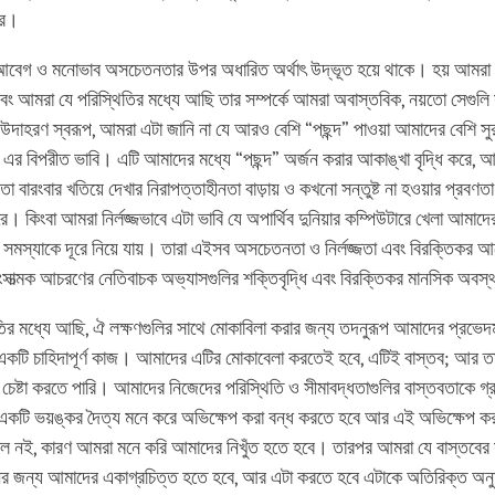
রে।
আবেগ ও মনোভাব অসচেতনতার উপর অধারিত অর্থাৎ উদ্ভূত হয়ে থাকে। হয় আমর
ং আমরা যে পরিস্থিতির মধ্যে আছি তার সম্পর্কে আমরা অবাস্তবিক, নয়তো সেগুলি 
দাহরণ স্বরূপ, আমরা এটা জানি না যে আরও বেশি “পছন্দ” পাওয়া আমাদের বেশি সুর
 এর বিপরীত ভাবি। এটি আমাদের মধ্যে “পছন্দ” অর্জন করার আকাঙ্খা বৃদ্ধি করে, আ
বারংবার খতিয়ে দেখার নিরাপত্তাহীনতা বাড়ায় ও কখনো সন্তুষ্ট না হওয়ার প্রবণত
রে। কিংবা আমরা নির্লজ্জভাবে এটা ভাবি যে অপার্থিব দুনিয়ার কম্পিউটারে খেলা আমাদে
সমস্যাকে দূরে নিয়ে যায়। তারা এইসব অসচেতনতা ও নির্লজ্জতা এবং বিরক্তিকর আ
ংসাত্মক আচরণের নেতিবাচক অভ্যাসগুলির শক্তিবৃদ্ধি এবং বিরক্তিকর মানসিক অবস্থ
ির মধ্যে আছি, ঐ লক্ষণগুলির সাথে মোকাবিলা করার জন্য তদনুরূপ আমাদের প্রভে
একটি চাহিদাপূর্ণ কাজ। আমাদের এটির মোকাবেলা করতেই হবে, এটিই বাস্তব; আর তা
 চেষ্টা করতে পারি। আমাদের নিজেদের পরিস্থিতি ও সীমাবদ্ধতাগুলির বাস্তবতাকে গ
একটি ভয়ঙ্কর দৈত্য মনে করে অভিক্ষেপ করা বন্ধ করতে হবে আর এই অভিক্ষেপ কর
াল নই, কারণ আমরা মনে করি আমাদের নিখুঁত হতে হবে। তারপর আমরা যে বাস্তবের স
ের জন্য আমাদের একাগ্রচিত্ত হতে হবে, আর এটা করতে হবে এটাকে অতিরিক্ত অনুম