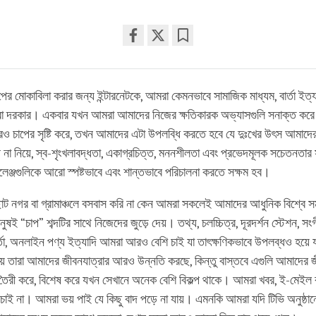
Share
Bookmark
on
facebook
ের মোকাবিলা করার জন্য ইন্টারনেটকে, আমরা কেমনভাবে সামাজিক মাধ্যম, বার্তা ইত্য
 করা দরকার। একবার যখন আমরা আমাদের নিজের ক্ষতিকারক অভ্যাসগুলি সনাক্ত করে
ও চাপের সৃষ্টি করে, তখন আমাদের এটা উপলব্ধি করতে হবে যে দুঃখের উৎস আমাদে
 না নিয়ে, স্ব-শৃংখলাবদ্ধতা, একাগ্রচিত্ত, মননশীলতা এবং প্রভেদমূলক সচেতনতার স
ালেঞ্জগুলিকে আরো স্পষ্টভাবে এবং শান্তভাবে পরিচালনা করতে সক্ষম হব।
ট নগর বা গ্রামাঞ্চলে বসবাস করি না কেন আমরা সকলেই আমাদের আধুনিক বিশ্বে সমস
ষই “চাপ” শব্দটির সাথে নিজেদের জুড়ে দেয়। তথ্য, চলচ্চিত্র, দূরদর্শন স্টেশন, সংগী
ার্তা, অনলাইন পণ্য ইত্যাদি আমরা আরও বেশি চাই যা তাৎক্ষণিকভাবে উপলব্ধও হয়
হয় তারা আমাদের জীবনযাত্রার আরও উন্নতি করছে, কিন্তু বাস্তবে এগুলি আমাদে
তৈরী করে, বিশেষ করে যখন সেখানে অনেক বেশি বিকল্প থাকে। আমরা খবর, ই-মেইল বা 
চাই না। আমরা ভয় পাই যে কিছু বাদ পড়ে না যায়। এমনকি আমরা যদি টিভি অনুষ্ঠান