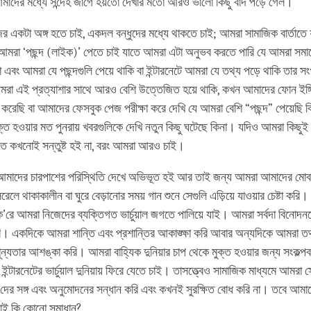
 আমাদের মধ্যে সন্দেহ জাগে হয়তো দেখার মতো আরও ভালো কিছু বাদ পড়ে গেল।
 একটা অঙ্গ হতে চাই, একদল বন্ধুদের মধ্যে থাকতে চাই; আমরা সামাজিক বার্তাতে য
 আমরা ‘পছন্দ (লাইক)’ পেতে চাই যাতে আমরা এটা অনুভব করতে পারি যে আমরা সমা
 এবং আমরা যে পছন্দগুলি পেয়ে থাকি বা ইন্টারনেটে আমরা যে তথ্য পড়ে থাকি তার স
আমরা এই প্রত্যাশার সাথে আরও বেশি উত্তেজিত‌ হয়ে থাকি, কখন আমাদের ফোন ইঙ্
্ত করেছি বা আমাদের ফেসবুক পেজ পরীক্ষা করে দেখি যে আমরা বেশি “পছন্দ” পেয়েছি ক
ত হওয়ার মত পুনরায় খবরগুলিকে দেখি নতুন কিছু ঘটেছে কিনা। যদিও আমরা কিছুই ব
 কখনোই সন্তুষ্ট হই না, বরং আমরা আরও চাই।
মাদের চারপাশের পরিস্থিতি দেখে অভিভূত হই আর তাই জন্য আমরা আমাদের মোব
রেলে থাকাকালীন বা ঘুরে বেড়ানোর সময় গান শুনে সেগুলি এড়িয়ে যাওয়ার চেষ্টা কর
’রে আমরা নিজেদের ব্যক্তিগত ভার্চুয়াল জগতে পালিয়ে যাই। আমরা সর্বদা বিনোদন
। একদিকে আমরা শান্তি এবং প্রশান্তির আকাঙ্ক্ষা করি আবার অন্যদিকে আমরা তথ
ূন্যতার আশঙ্কা করি। আমরা বাহ্যিক দুনিয়ার চাপ থেকে মুক্ত হওয়ার জন্য সংকল্প
 ইন্টারনেটের ভার্চুয়াল দুনিয়ায় ফিরে যেতে চাই। তাসত্ত্বেও সামাজিক মাধ্যমে আমর
-দের সঙ্গ এবং অনুমোদনের সন্ধান করি এবং কখনই সুরক্ষিত বোধ করি না। তবে আম
়াটাই কি কোনো সমাধান?