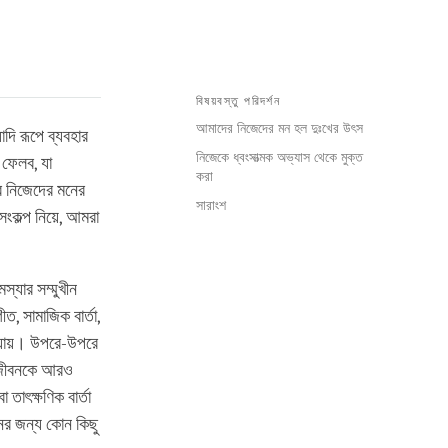
বিষয়বস্তু পরিদর্শন
আমাদের নিজেদের মন হল দুঃখের উৎস
াদি রূপে ব্যবহার
নিজেকে ধ্বংসাত্মক অভ্যাস থেকে মুক্ত
 ফেলব, যা
করা
র নিজেদের মনের
সারাংশ
ংকল্প নিয়ে, আমরা
্যার সম্মুখীন
ত, সামাজিক বার্তা,
ে যায়। উপরে-উপরে
র জীবনকে আরও
তাৎক্ষণিক বার্তা
ের জন্য কোন কিছু