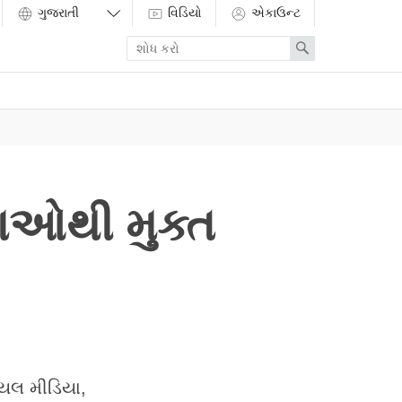
વિડિયો
એકાઉન્ટ
Enter
Search
search
term
યાઓથી મુક્ત
યલ મીડિયા,