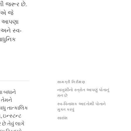
ી જરૂર છે.
ઈએ જે
ે આપણા
 અને સ્વ-
આધુનિક
સામગ્રી નિરીક્ષણ
નાખુશીનો સ્ત્રોત આપણું પોતાનું
ા બધાને
મન છે
તેમને
સ્વ-વિનાશક આદતોથી પોતાને
ધુ તાત્કાલિક
મુક્ત કરવું
 ઇન્સ્ટન્ટ
સારાંશ
 તેવું લાગે