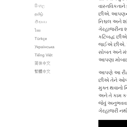
සිංහල
વાસ્તવિકતાને
છીએ. આપણને 
தமிழ்
નિશ્ચલ અને શ
తెలుగు
ગેરહાજરીના શૂ
ไทย
કટિબદ્ધ છીએ,
Türkçe
જઈએ છીએ. પર
Українська
સોબત અને મંજ
Tiếng Việt
આપણા મોબાઇલ
简体中文
繁體中文
આપણે આ રીઢ
છીએ તેને ઓળ
મુક્ત થવાનો ન
અને તે કામ કર
જેવું અનુભવવ
ગેરહાજરી નથી