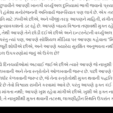
 છુપાવીને આપણી ખાનગી વર્ચ્યુઅલ દુનિયામાં ભાગી જવાનો પ્
હંમેશા મનોરંજનની અનિવાર્ય જરૂરિયાત પણ લાગે છે. એક 
ાંતિ માટે ઝંખીએ છીએ, અને બીજી તરફ આપણને માહિતી, સંગીત 
ન્યાવકાશનો ડર રહે છે. આપણે બાહ્ય વિશ્વના તણાવથી મુક્ત રહે
 તેથી આપણે તેને છોડી દઈએ છીએ અને ઇન્ટરનેટની વર્ચ્યુઅલ દ
ંતુ ત્યાં પણ, આપણે સોશિયલ મીડિયા પર આપણા કહેવાતા "મિત
ૂરી શોધીએ છીએ, અને આપણે ક્યારેય સુરક્ષિત અનુભવતા નથી. પર
 ઉપકરણોમાં જવું એ ઉકેલ છે?
ો દિનચર્યાઓમાં અટવાઈ જઈએ છીએ ત્યારે આપણે જે નાખુશ
ખવાની અને તેના સ્ત્રોતોને ઓળખવાની જરૂર છે. પછી આપણે
િર્ધાર કેળવવાની જરૂર છે, જે તેના સ્ત્રોતોથી મુક્ત થવાની પદ્
ે છે તેવો વિશ્વાસ રાખીને કરવામાં આવે છે. પરંતુ આપણે ફક્ત કંઈ 
ા માંગતા નથી; આપણે ખુશ રહેવા માંગીએ છીએ. ખુશી એ ફક્ત ન
; તે નાખુશીથી મુક્ત થવાની તટસ્થ, લાગણીહીન સ્થિતિ ઉપરાંત ક