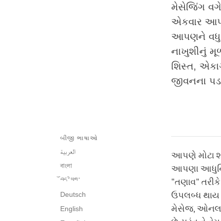
મેસેજિંગ વ
એકવાર આપ
આપણને વધુ
નાખુશીનું મ
શિસ્ત, એકા
જીવનના પડકા
બીજી ભાષાઓ
العربية
આપણે મોટા શહ
বাংলা
આપણા આધુનિક
བོད་ཡིག་
"તણાવ" તરીકે
Deutsch
ઉપલબ્ધ થાય છે
મેસેજ, ઓનલાઈ
English