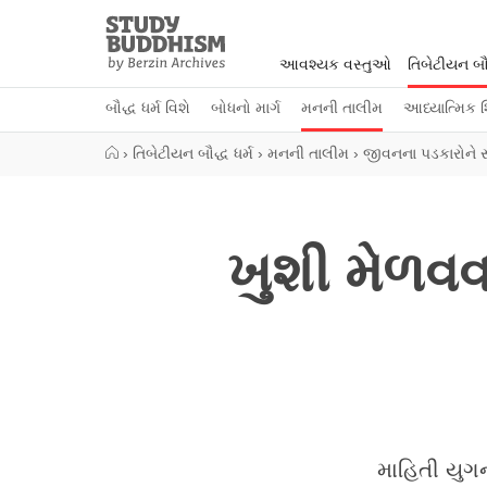
Close
Study
Buddhism
આવશ્યક વસ્તુઓ
તિબેટીયન બૌદ
Home
બૌદ્ધ ધર્મ વિશે
બોધનો માર્ગ
મનની તાલીમ
આધ્યાત્મિક શ
›
તિબેટીયન બૌદ્ધ ધર્મ
›
મનની તાલીમ
›
જીવનના પડકારોને સ
ખુશી મેળવવ
માહિતી યુગ