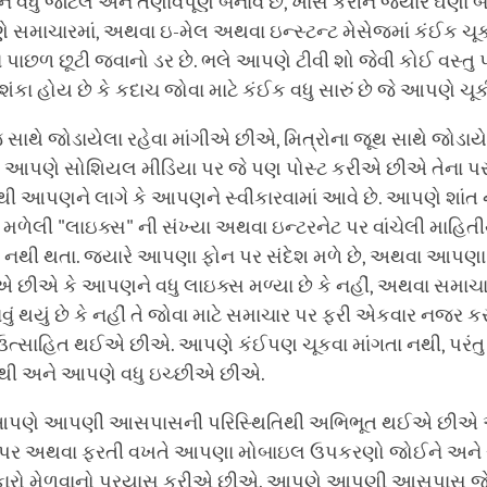
તેમને વધુ જટિલ અને તણાવપૂર્ણ બનાવે છે, ખાસ કરીને જ્યારે ઘણા 
 સમાચારમાં, અથવા ઇ-મેલ અથવા ઇન્સ્ટન્ટ મેસેજમાં કંઈક ચૂક
ાછળ છૂટી જવાનો ડર છે. ભલે આપણે ટીવી શો જેવી કોઈ વસ્તુ 
ા હોય છે કે કદાચ જોવા માટે કંઈક વધુ સારું છે જે આપણે ચ
થે જોડાયેલા રહેવા માંગીએ છીએ, મિત્રોના જૂથ સાથે જોડાયે
 આપણે સોશિયલ મીડિયા પર જે પણ પોસ્ટ કરીએ છીએ તેના પર
ી આપણને લાગે કે આપણને સ્વીકારવામાં આવે છે. આપણે શાંત ન
ળેલી "લાઇક્સ" ની સંખ્યા અથવા ઇન્ટરનેટ પર વાંચેલી માહિ
ષ્ટ નથી થતા. જ્યારે આપણા ફોન પર સંદેશ મળે છે, અથવા આપણ
એ છીએ કે આપણને વધુ લાઇક્સ મળ્યા છે કે નહીં, અથવા સમાચ
નવું થયું છે કે નહીં તે જોવા માટે સમાચાર પર ફરી એકવાર નજર
ઉત્સાહિત થઈએ છીએ. આપણે કંઈપણ ચૂકવા માંગતા નથી, પરંતુ ત
થી અને આપણે વધુ ઇચ્છીએ છીએ.
 આપણે આપણી આસપાસની પરિસ્થિતિથી અભિભૂત થઈએ છીએ અ
પર અથવા ફરતી વખતે આપણા મોબાઇલ ઉપકરણો જોઈને અને 
ટકારો મેળવાનો પ્રયાસ કરીએ છીએ. આપણે આપણી આસપાસ જે 