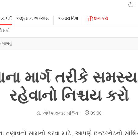
્ધ ધર્મ
અદ્યતન અભ્યાસ
અમારા વિશે
દાન કરો
િક્ષકો
ંભાળવું
ાના માર્ગ તરીકે સમસ્
રહેવાનો નિશ્ચય કરો
ડૉ. એલેક્ઝાન્ડર બર્ઝિન
09:06
ના તણાવનો સામનો કરવા માટે, આપણે ઇન્ટરનેટનો સોશિ