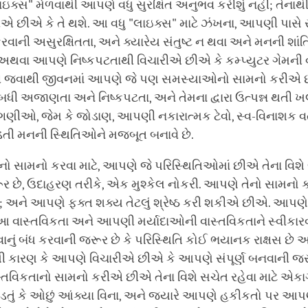
ાઇક્સ" મેળવાથી આપણે વધુ સુરક્ષિત અનુભવ કરીશું નહીં; તેનાથી
એ છીએ કે તે થશે. આ વધુ "લાઇક્સ" માટે ઝંખના, આપણી પાસે
ાની અસુરક્ષિતતા, અને ક્યારેય સંતુષ્ટ ન થવા અને મનની શાંત
ે. અથવા આપણે નિષ્કપટતાથી વિચારીએ છીએ કે કમ્પ્યુટર ગેમની 
ાગી જવાથી જીવનમાં આપણે જે પણ સમસ્યાઓનો સામનો કરીએ છ
ી અજાણતા અને નિષ્કપટતા, અને તેમના દ્વારા ઉત્પન્ન થતી ખ
ગણીઓ, જેમ કે જોડાણ, આપણી નકારાત્મક ટેવો, સ્વ-વિનાશક વ
ડતી મનની સ્થિતિઓને મજબૂત બનાવે છે.
ામનો કરવા માટે, આપણે જે પરિસ્થિતિઓમાં છીએ તેના વિશે ભ
ર છે, ઉદાહરણ તરીકે, એક મુશ્કેલ નોકરી. આપણે તેનો સામનો કર
છે; અને આપણે ફક્ત શક્ય તેટલું શ્રેષ્ઠ કરી શકીએ છીએ. આ
આ વાસ્તવિકતા અને આપણી મર્યાદાઓની વાસ્તવિકતાને સ્વીકારવ
વાનું બંધ કરવાની જરૂર છે કે પરિસ્થિતિ કોઈ ભયાનક રાક્ષસ છે
થી કારણ કે આપણે વિચારીએ છીએ કે આપણે સંપૂર્ણ બનવાની જર
તવિકતાનો સામનો કરીએ છીએ તેના વિશે સચેત રહેવા માટે એકા
ે પડતું કે ઓછું આંક્યા વિના, અને જ્યારે આપણે હકીકતો પર આપણ