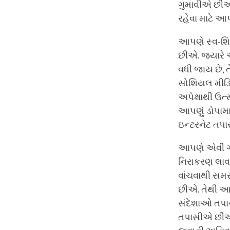
ગુમાવીએ છીએ ત
રહેવા માટે આ
આપણે સ્વ-શ
છીએ. જ્યારે 
વધી જાય છે,
સોશિયલ મીડિ
અપેક્ષાથી ઉ
આપણું ડોપામાઇ
ઇન્ટરનેટ તપાસ
આપણે એવી ગે
નિરાકરણ લાવ
વાંચવાથી સમસ
છીએ. તેથી આ
સંદેશાઓ તપ
તપાસીએ છીએ 