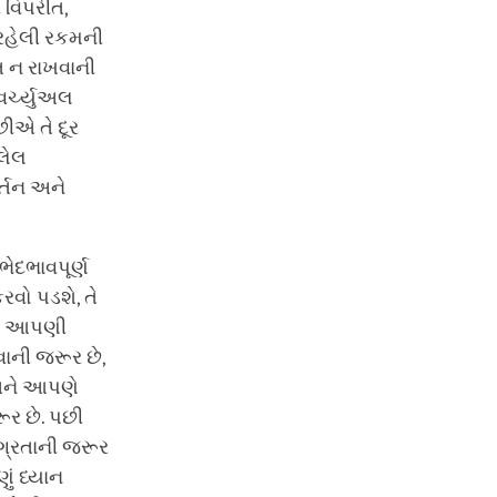
 વિપરીત,
 રહેલી રકમની
િ ન રાખવાની
વર્ચ્યુઅલ
ીએ તે દૂર
લેલ
ર્તન અને
ેદભાવપૂર્ણ
વો પડશે, તે
પણે આપણી
ાની જરૂર છે,
 અને આપણે
ૂર છે. પછી
ગ્રતાની જરૂર
ું ધ્યાન