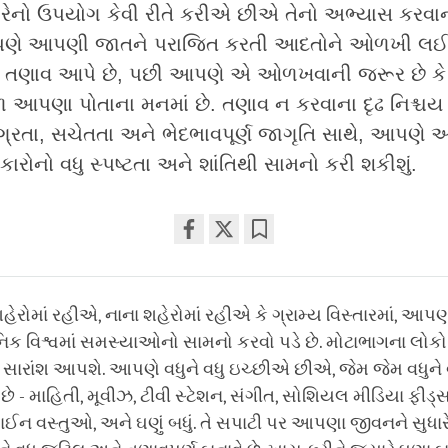
ગેરેનો ઉપયોગ કેવી રીતે કરીએ છીએ તેનો અભ્યાસ કરવાન
ણે આપણી જાતને પરાજિત કરતી આદતોને ઓળખી લ
 તણાવ આપે છે, પછી આપણે એ ઓળખવાની જરૂર છે ક
ૂળ આપણા પોતાના મનમાં છે. તણાવ ન કરવાના દૃઢ નિશ્ચય
ગ્રતા, સચેતતા અને ભેદભાવપૂર્ણ જાગૃતિ સાથે, આપણે 
રોનો વધુ સ્પષ્ટતા અને શાંતિથી સામનો કરી શકીશું.
Share
Bookmark
on
facebook
ેરોમાં રહીએ, નાના શહેરોમાં રહીએ કે ગ્રામ્ય વિસ્તારમાં, આપણ
 વિશ્વમાં સમસ્યાઓનો સામનો કરવો પડે છે. મોટાભાગના લોકો 
 સારાંશ આપશે. આપણે વધુને વધુ ઇચ્છીએ છીએ, જેમ જેમ વધુને વ
 - માહિતી, મૂવીઝ, ટીવી સ્ટેશન, સંગીત, સોશિયલ મીડિયા ફીડ્સ,
ન વસ્તુઓ, અને ઘણું બધું. તે સપાટી પર આપણા જીવનને સુધારે છે