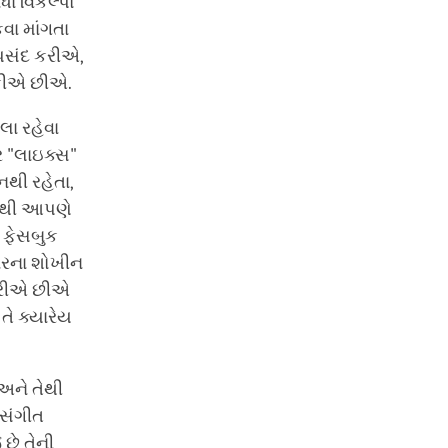
બધા વિકલ્પો
વા માંગતા
પસંદ કરીએ,
ૂકીએ છીએ.
લા રહેવા
 "લાઇક્સ"
થી રહેતા,
તીથી આપણે
ા ફેસબુક
ારના શોખીન
 કરીએ છીએ
ે ક્યારેય
ને તેથી
સંગીત
છે તેની