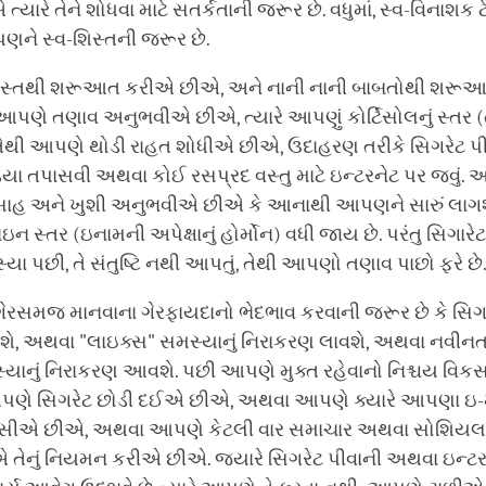
્યારે તેને શોધવા માટે સતર્કતાની જરૂર છે. વધુમાં, સ્વ-વિનાશક ટ
પણને સ્વ-શિસ્તની જરૂર છે.
િસ્તથી શરૂઆત કરીએ છીએ, અને નાની નાની બાબતોથી શરૂ
આપણે તણાવ અનુભવીએ છીએ, ત્યારે આપણું કોર્ટિસોલનું સ્તર (
 તેથી આપણે થોડી રાહત શોધીએ છીએ, ઉદાહરણ તરીકે સિગરેટ 
યા તપાસવી અથવા કોઈ રસપ્રદ વસ્તુ માટે ઇન્ટરનેટ પર જવું.
ત્સાહ અને ખુશી અનુભવીએ છીએ કે આનાથી આપણને સારું લાગશે
ન સ્તર (ઇનામની અપેક્ષાનું હોર્મોન) વધી જાય છે. પરંતુ સિગારેટ
્યા પછી, તે સંતુષ્ટિ નથી આપતું, તેથી આપણો તણાવ પાછો ફરે છે
રસમજ માનવાના ગેરફાયદાનો ભેદભાવ કરવાની જરૂર છે કે સિગર
શે, અથવા "લાઇક્સ" સમસ્યાનું નિરાકરણ લાવશે, અથવા નવીન
્યાનું નિરાકરણ આવશે. પછી આપણે મુક્ત રહેવાનો નિશ્ચય વિ
પણે સિગરેટ છોડી દઈએ છીએ, અથવા આપણે ક્યારે આપણા ઇ-
ાસીએ છીએ, અથવા આપણે કેટલી વાર સમાચાર અથવા સોશિયલ 
તેનું નિયમન કરીએ છીએ. જ્યારે સિગરેટ પીવાની અથવા ઇન્ટર