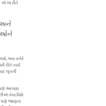
વ એ જ રીતે
 અને
ાઓને
મો, ભય વગેરે
 રીતે કાર્ય
સાદ લૂપની
.
આપણે આપણા
ીએ તેના વિશે
આપણે જાણતા