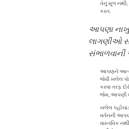
તેનું મૂળ નથી
કરત.
આપણા નાખુશ
લાગણીઓ સ
સંભાળવાની 
આપણને આત્મ-
જેવી ખલેલ પ
કરવા તરફ દોર
જેમ, આપણી ખ
ખલેલ પહોંચ
વર્તનની આપણ
વાસ્તવિક નથ