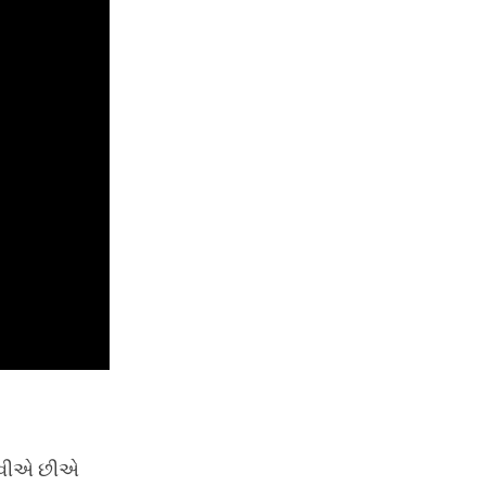
ુભવીએ છીએ