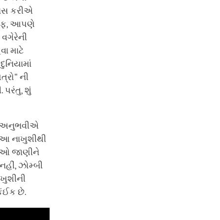
રયાસ કરીએ
તરફ, આપણે
વગેરેની
વા માટે
ુનિયામાં
્રો" ની
ંતુ, શું
ી અનુભવીએ
 આ નાખુશીથી
ધતિઓ જાણીને
નહીં, ઝોમ્બી
ાખુશીની
ંઈક છે.