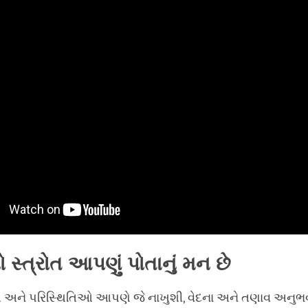
 સ્ત્રોત આપણું પોતાનું મન છે
ઓ અને પરિસ્થિતિઓ આપણે જે નાખુશી, વેદના અને તણાવ અન