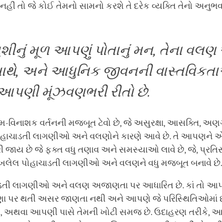
; નહીં તો જે કોઈ તેમનો સામનો કરશે તે દરેક વ્યક્તિ તેનો અનુભ
ીનું મૂળ આપણું પોતાનું મન
,
તેના વલણ
ાથે
,
અને આધુનિક જીવનની વાસ્તવિકત
આપણી મૂંઝવણભરી રીતો છે.
વિનાશક વર્તનની મજબૂત ટેવો છે, જે અસુરક્ષા, આસક્તિ, અણગ
ોહાચાડતી લાગણીઓ અને વલણોને કારણે આવે છે. તે આપણને એવી
ી જાય છે જે ફક્ત વધુ તણાવ અને સમસ્યાઓ લાવે છે, જે, પ્રતિ
લેલ પોહાચાડતી લાગણીઓ અને વલણને વધુ મજબૂત બનાવે છે
ાડતી લાગણીઓ અને વલણ અજાણતા પર આધારિત છે. કાં તો 
ા પર થતી અસર જાણતા નથી અને આપણે જે પરિસ્થિતિઓમાં છ
ી, અથવા આપણી પાસે તેમની ખોટી સમજ છે. ઉદાહરણ તરીકે, 