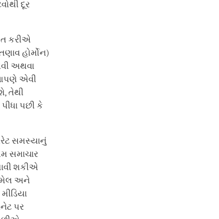
ેવોથી દૂર
આત કરીએ
તણાવ હોર્મોન)
પીવી અથવા
 આપણે એવી
, તેથી
 પીધા પછી કે
.
ેટ સમસ્યાનું
તમ સમાચાર
કસાવી શકીએ
મેલ અને
મીડિયા
નેટ પર