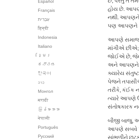
છે, પરંતુ તે 
Español
હોય છે. આપણે
Français
નથી. આપણને પ
પણ આપણને શંક
हिन्दी
Indonesia
આપણે સમાજ સા
Italiano
માંગીએ છીએ;
ខ្មែរ
જોઈએ છે, જેથ
ಕನ್ನಡ
અને આપણને મ
ક્યારેય સંતુ
한국어
પેજને તપાસી
ລາວ
તરીકે, કંઈક 
Монгол
ત્યારે આપણે 
मराठी
સંતોષકારક ન
မြန်မာဘာသာ
नेपाली
બીજી બાજુ,
Português
આપણે સબવે 
Русский
સાંભળીને છુ