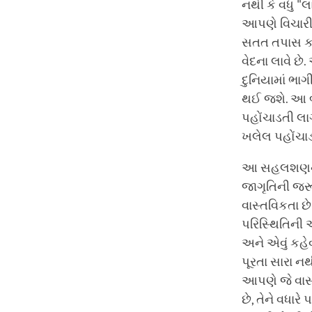
નથી કે વધુ "લ
આપણે વિચારી
સતત તપાસ કરવ
વેદના લાવે છ
દુનિયામાં ભ
થઈ જશે. આ બધ
પહોંચાડતી લા
ખલેલ પહોંચા
આ સહલશણનો સ
જાગૃતિની જરૂ
વાસ્તવિકતા 
પરિસ્થિતિની 
અને એવું કહે
પૂરતા સારા ન
આપણે જે વાસ્
છે, તેને વધાર