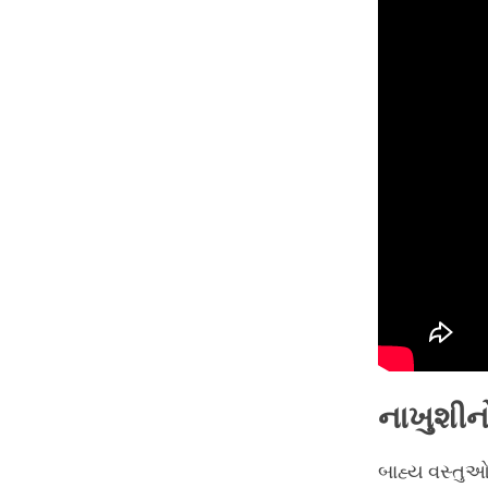
નાખુશીનો
બાહ્ય વસ્તુ