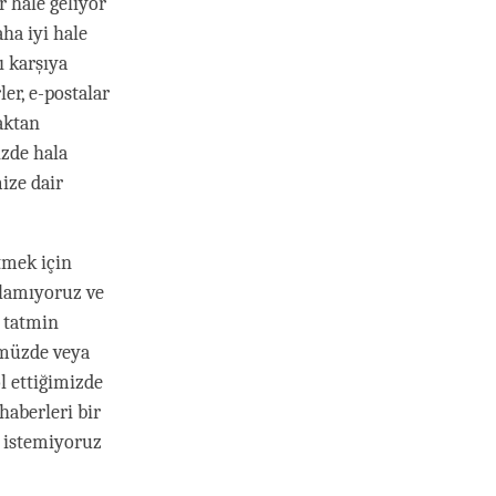
r hale geliyor
ha iyi hale
ı karşıya
er, e-postalar
aktan
izde hala
ize dair
tmek için
olamıyoruz ve
a tatmin
ümüzde veya
l ettiğimizde
haberleri bir
k istemiyoruz