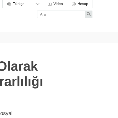
Video
Hesap
Enter
Search
search
term
Olarak
rlılığı
sosyal