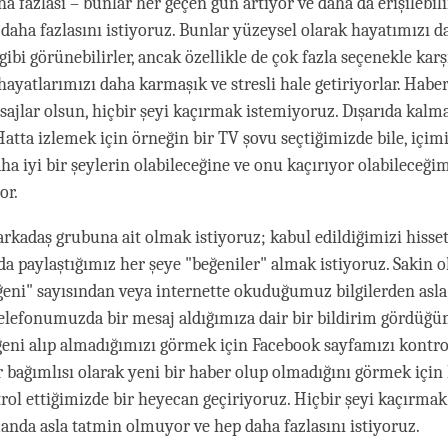
a fazlası – bunlar her geçen gün artıyor ve daha da erişilebili
daha fazlasını istiyoruz. Bunlar yüzeysel olarak hayatımızı da
ibi görünebilirler, ancak özellikle de çok fazla seçenekle karş
ayatlarımızı daha karmaşık ve stresli hale getiriyorlar. Haberl
sajlar olsun, hiçbir şeyi kaçırmak istemiyoruz. Dışarıda kalm
atta izlemek için örneğin bir TV şovu seçtiğimizde bile, içim
a iyi bir şeylerin olabileceğine ve onu kaçırıyor olabileceğim
or.
arkadaş grubuna ait olmak istiyoruz; kabul edildiğimizi hisse
a paylaştığımız her şeye "beğeniler" almak istiyoruz. Sakin 
ğeni" sayısından veya internette okuduğumuz bilgilerden asl
elefonumuzda bir mesaj aldığımıza dair bir bildirim gördüğ
ğeni alıp almadığımızı görmek için Facebook sayfamızı kontro
r bağımlısı olarak yeni bir haber olup olmadığını görmek için 
rol ettiğimizde bir heyecan geçiriyoruz. Hiçbir şeyi kaçırma
nda asla tatmin olmuyor ve hep daha fazlasını istiyoruz.