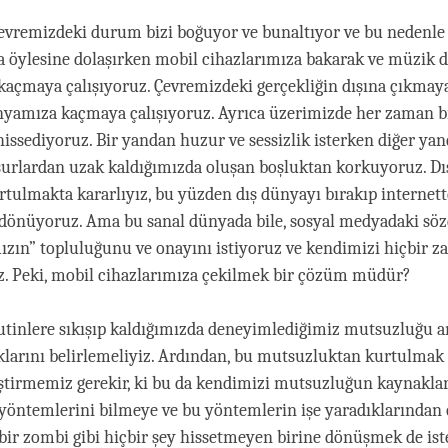
evremizdeki durum bizi boğuyor ve bunaltıyor ve bu nedenl
a öylesine dolaşırken mobil cihazlarımıza bakarak ve müzik 
açmaya çalışıyoruz. Çevremizdeki gerçekliğin dışına çıkmay
nyamıza kaçmaya çalışıyoruz. Ayrıca üzerimizde her zaman b
issediyoruz. Bir yandan huzur ve sessizlik isterken diğer yand
urlardan uzak kaldığımızda oluşan boşluktan korkuyoruz. D
rtulmakta kararlıyız, bu yüzden dış dünyayı bırakıp internett
dönüyoruz. Ama bu sanal dünyada bile, sosyal medyadaki sö
ızın” topluluğunu ve onayını istiyoruz ve kendimizi hiçbir 
. Peki, mobil cihazlarımıza çekilmek bir çözüm müdür?
rutinlere sıkışıp kaldığımızda deneyimlediğimiz mutsuzluğu a
arını belirlemeliyiz. Ardından, bu mutsuzluktan kurtulmak i
liştirmemiz gerekir, ki bu da kendimizi mutsuzluğun kaynakla
yöntemlerini bilmeye ve bu yöntemlerin işe yaradıklarından
bir zombi gibi hiçbir şey hissetmeyen birine dönüşmek de is