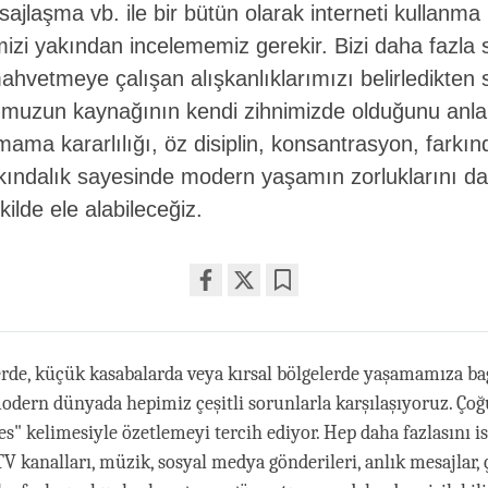
jlaşma vb. ile bir bütün olarak interneti kullanma
izi yakından incelememiz gerekir. Bizi daha fazla 
hvetmeye çalışan alışkanlıklarımızı belirledikten 
muzun kaynağının kendi zihnimizde olduğunu anla
ama kararlılığı, öz disiplin, konsantrasyon, farkın
kındalık sayesinde modern yaşamın zorluklarını d
kilde ele alabileceğiz.
Share
Bookmark
on
facebook
rde, küçük kasabalarda veya kırsal bölgelerde yaşamamıza ba
odern dünyada hepimiz çeşitli sorunlarla karşılaşıyoruz. Çoğ
es" kelimesiyle özetlemeyi tercih ediyor. Hep daha fazlasını i
, TV kanalları, müzik, sosyal medya gönderileri, anlık mesajlar,