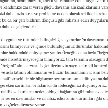
bağlanma, hoşnutsuzluk, korku vb. rahatsız edici duygu ve tu
ve kendimize zarar veren güçlü davranış alışkanlıklarımız vard
 bizi daha fazla stres ve probleme neden olacak şekilde hareke
, bu da bir geri bildirim döngüsü gibi rahatsız edici duyguları
 daha da güçlendirir.
i duygular ve tutumlar, bilinçsizliğe dayanırlar. Ya davranışı
tkisini bilmiyoruz ve içinde bulunduğumuz durumlar hakkınd
 onlar hakkındaki anlıyışımız yanlış. Örneğin, daha fazla "beğ
ende hissettirmeyeceğini bilmiyoruz; tam tersinin olacağını
a "beğeni" alma arzusu, beğenilerimizin sayını sürekli kontro
i ve asla tatmin olmamanın ve huzur bulmamanın acısını ber
da naif bir şekilde bir bilgisayar oyununun sanal dünyasına da
gereken sorunları ortadan kaldırabileceğimizi düşünüyoruz
e naiflik ve bunların neden olduğu bağlanma gibi rahatsız edic
ar veren davranışlar ve rahatsız edici zihin durumları gibi o
ımızı güçlendirmeye yarar.