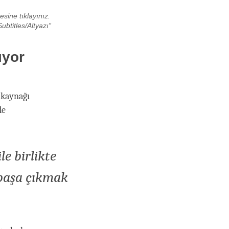
esine tıklayınız.
ubtitles/Altyazı”
ıyor
 kaynağı
de
e birlikte
 başa çıkmak