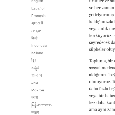
ürünler ve dah
English
ve her zaman 
Español
getiriyormuş g
Français
kaldığımızda h
ગુજરાતી
veya anlık me
korkuyoruz. H
हिन्दी
seyredecek dah
Indonesia
şüpheler oluy
Italiano
ខ្មែរ
Topluma, bir 
sosyal medyad
ಕನ್ನಡ
aldığımız "be
한국어
olmuyoruz. T
ລາວ
daha fazla be
Монгол
veya bir habe
मराठी
kez daha kont
မြန်မာဘာသာ
ama aynı zama
नेपाली