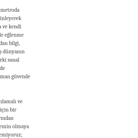
e metroda
dinleyerek
a ve kendi
ir eğlenme
an bilgi,
ış dünyanın
eki sanal
zde
zaman güvende
nlamalı ve
çin bir
rından
 emin olmaya
temiyoruz;