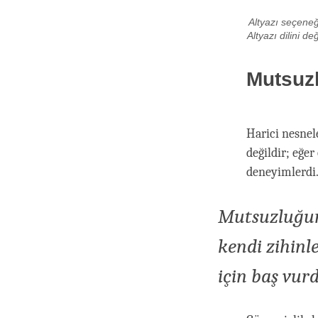
Altyazı seçeneği
Altyazı dilini d
Mutsuz
Harici nesnel
değildir; eğer
deneyimlerdi
Mutsuzluğumu
kendi zihinl
için baş vur