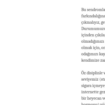
Bu sendromlar
farkındalığına
çıkmalıyız, ge
Durumumuzun 
içinden çıkıl
olmadığımızı 
olmak için, 
odağımızı kay
kendimize zar
Öz disiplinle
seviyemiz (st
sigara içmeye
internette gez
bir heyecan v
hormonu) yüks