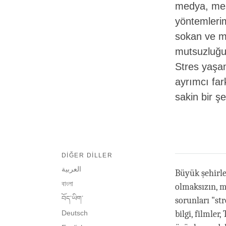
medya, mesa
yöntemlerim
sokan ve ma
mutsuzluğu
Stres yaşam
ayrımcı far
sakin bir şe
DIĞER DILLER
العربية
Büyük şehirle
বাংলা
olmaksızın, m
བོད་ཡིག་
sorunları "str
Deutsch
bilgi, filmler