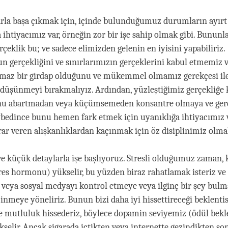
la başa çıkmak için, içinde bulunduğumuz durumların ayırt 
 ihtiyacımız var, örneğin zor bir işe sahip olmak gibi. Bununl
rçeklik bu; ve sadece elimizden gelenin en iyisini yapabiliriz.
gerçekliğini ve sınırlarımızın gerçeklerini kabul etmemiz
amaz bir girdap olduğunu ve mükemmel olmamız gerekçesi ile 
düşünmeyi bırakmalıyız. Ardından, yüzleştiğimiz gerçekliğe ka
onu abartmadan veya küçümsemeden konsantre olmaya ve gerç
bedince bunu hemen fark etmek için uyanıklığa ihtiyacımız va
ar veren alışkanlıklardan kaçınmak için öz disiplinimiz olmal
 ve küçük detaylarla işe başlıyoruz. Stresli olduğumuz zaman, 
res hormonu) yükselir, bu yüzden biraz rahatlamak isteriz ve
 veya sosyal medyayı kontrol etmeye veya ilginç bir şey bulm
inmeye yöneliriz. Bunun bizi daha iyi hissettireceği beklentis
e mutluluk hissederiz, böylece dopamin seviyemiz (ödül bekl
elir. Ancak sigarada içtikten veya internette gezindikten so