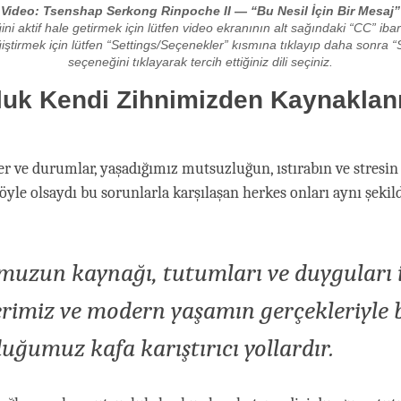
Video: Tsenshap Serkong Rinpoche II — “Bu Nesil İçin Bir Mesaj”
ni aktif hale getirmek için lütfen video ekranının alt sağındaki “CC” ibar
eğiştirmek için lütfen “Settings/Seçenekler” kısmına tıklayıp daha sonra “S
seçeneğini tıklayarak tercih ettiğiniz dili seçiniz.
luk Kendi Zihnimizden Kaynaklan
er ve durumlar, yaşadığımız mutsuzluğun, ıstırabın ve stresin
 öyle olsaydı bu sorunlarla karşılaşan herkes onları aynı şekil
.
zun kaynağı, tutumları ve duyguları il
erimiz ve modern yaşamın gerçekleriyle
duğumuz kafa karıştırıcı yollardır.