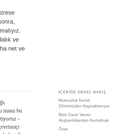
strese
sonra,
malıyız.
dalık ve
aha net ve
İÇERIĞE GENEL BAKIŞ
Mutsuzluk Kendi
ğlı
Zihnimizden Kaynaklanıyor
u insan bu
Bize Zarar Veren
stiyoruz –
Alışkanlıklardan Kurtulmak
 çevrimiçi
Özet