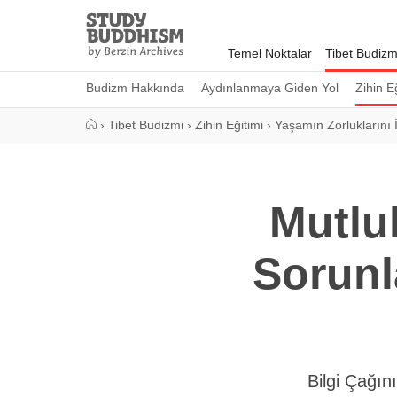
Close
Study
Buddhism
Temel Noktalar
Tibet Budizm
Home
Budizm Hakkında
Aydınlanmaya Giden Yol
Zihin E
›
Tibet Budizmi
›
Zihin Eğitimi
›
Yaşamın Zorluklarını
Mutlu
Sorunl
Bilgi Çağın