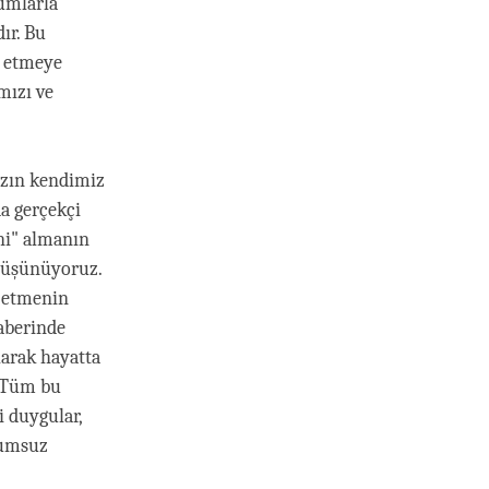
tumlarla
ır. Bu
t etmeye
mızı ve
mızın kendimiz
a gerçekçi
eni" almanın
 düşünüyoruz.
l etmenin
aberinde
larak hayatta
. Tüm bu
i duygular,
lumsuz