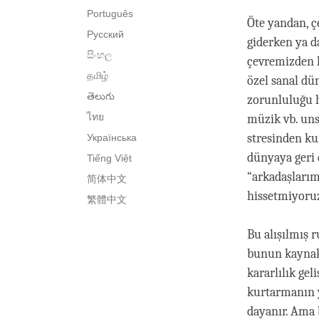
Português
Öte yandan, ç
Русский
giderken ya d
සිංහල
çevremizden k
தமிழ்
özel sanal dü
తెలుగు
zorunluluğu h
ไทย
müzik vb. uns
stresinden ku
Українська
dünyaya geri 
Tiếng Việt
“arkadaşlarım
简体中文
hissetmiyoruz
繁體中文
Bu alışılmış 
bunun kaynakl
kararlılık ge
kurtarmanın 
dayanır. Ama 