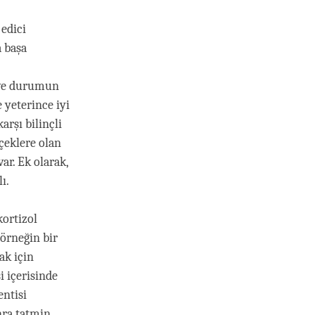
edici
a başa
 ve durumun
yeterince iyi
rşı bilinçli
eklere olan
r. Ek olarak,
ı.
kortizol
 örneğin bir
ak için
i içerisinde
entisi
nra tatmin