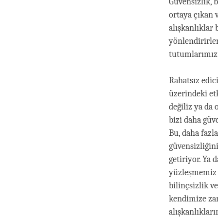
Güvensizlik, 
ortaya çıkan 
alışkanlıklar
yönlendirirler
tutumlarımızı
Rahatsız edic
üzerindeki e
değiliz ya da
bizi daha güv
Bu, daha fazl
güvensizliğin
getiriyor. Ya 
yüzleşmemiz 
bilinçsizlik v
kendimize zar
alışkanlıklar