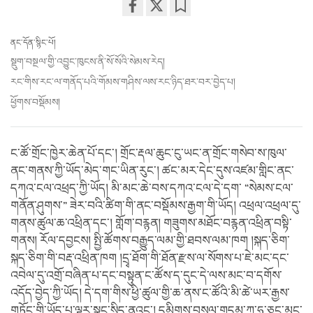
Share
Bookmark
on
ནང་དོན་སྙིང་པོ།
facebook
སྡུག་བསྔལ་གྱི་འབྱུང་ཁུངས་ནི་སོ་སོའི་སེམས་རེད།
རང་གིས་རང་ལ་གནོད་པའི་གོམས་གཤིས་ལས་རང་ཉིད་ཐར་བར་བྱེད་པ།
ཕྱོགས་བསྡོམས།
ང་ཚོ་གྲོང་ཁྱེར་ཆེན་པོ་དང་། གྲོང་རྡལ་ཆུང་ངུ་ཡང་ན་གྲོང་གསེབ་ས་ཁུལ་
ནང་གནས་ཀྱི་ཡོད་མེད་གང་ཡིན་རུང་། ཚང་མར་དེང་དུས་འཛམ་གླིང་ནང་
དཀའ་ངལ་འཕྲད་ཀྱི་ཡོད། མི་མང་ཆེ་བས་དཀའ་ངལ་དེ་དག་ “སེམས་ངལ་
གནོན་ཤུགས་” ཟེར་བའི་ཚིག་གི་ནང་བསྡོམས་རྒྱག་གི་ཡོད། འཕྲལ་འཕྲལ་དུ་
གནས་ཚུལ་ཆ་འཕྲིན་དང་། གློག་བརྙན། གཟུགས་མཐོང་བརྙན་འཕྲིན་བསྟི་
གནས། རོལ་དབྱངས། སྤྱི་ཚོགས་བརྒྱུད་ལམ་གྱི་ཐབས་ལམ་ཁག །སྐད་ཅིག་
སྐད་ཅིག་གི་བརྡ་འཕྲིན་ཁག །དྲྭ་ཐོག་གི་ཐོན་རྫས་ལ་སོགས་པ་ཇེ་མང་དང་
འབེལ་དུ་འགྲོ་བཞིན་པ་དང་བསྟུན་ང་ཚོས་ད་དུང་དེ་ལས་མང་བ་དགོས་
འདོད་བྱེད་ཀྱི་ཡོད། དེ་དག་གིས་ཕྱི་ཚུལ་གྱི་ཆ་ནས་ང་ཚོའི་མི་ཚེ་ཡར་རྒྱས་
གཏོང་གི་ཡོད་པ་ལྟར་སྣང་སྲིད་ནའང་། དམིགས་བསལ་གདམ་ཀ་ཧ་ཅང་མང་