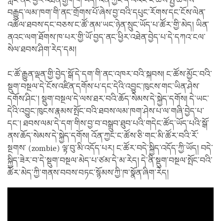
གླིང་ནང་ཕྱིར་འཐེན་རྒྱག་གི་ཡོད། འོན་ཀྱང་དེ་ལའང་ང་ཚོས་སྤྱི་ཚོགས་
བརྒྱུད་ལམ་ཁག་གི་ནང་གྲོགས་པོ་ཞེས་བྱ་བའི་དཔུང་རོགས་དང་ངོས་ལེན་
འཚོལ་ཐབས་དང་བཅས་ང་ཚོ་ནམ་ཡང་ཉེན་སྲུང་ཡོད་པ་ཚོར་གྱི་མེད། ཡིན་
ནའང་ལག་ཐོགས་ཁ་པར་གྱི་ཡོ་བྱད་ནང་ཕྱིར་འཐེན་བྱེད་པ་དེ་དཀའ་ངལ་
སེལ་ཐབས་ཤིག་རེད་དམ།
ང་ཚོ་རྒྱུན་ལྡན་གྱི་བྱེད་སྒོ་དེ་དག་གི་ནང་འཁར་བའི་སྐབས། ང་ཚོས་མྱོང་བའི་
སྡུག་བསྔལ་དེ་ངོས་འཛིན་དགོས་པ་དང་དེའི་འབྱུང་ཁུངས་གང་ཡིན་ཤེས་
དགོས་ཤིང་། སྡུག་བསྔལ་དེ་ལས་ཐར་བའི་ཆོད་སེམས་དེ་སྐྱེད་དགོས། དེ་ཡང་
དེའི་འབྱུང་ཁུངས་རྣམས་སྤོང་བའི་ཐབས་ལམ་ཁག་ཤེས་པ་ལ་གཞི་བྱེད་པ་
དང་། ཐབས་ལམ་དེ་དག་གིས་བྱ་བ་བསྒྲུབ་ཐུབ་པའི་གདེང་ཚོད་ཡོད་པའི་སྒོ་
ནས་ཆོད་སེམས་དེ་སྐྱེད་དགོས། འོན་ཀྱང་ང་ཚོས་ཅི་གང་མི་ཚོར་བའི་རོ་
སྔགས་ (zombie) ལྟ་བུ་མི་འདོད་པར། ང་ཚོར་བདེ་སྐྱིད་འདོད་ཀྱི་ཡོད། བདེ་
སྐྱིད་ཟེར་བ་དེ་སྡུག་བསྔལ་མེད་པ་ཙམ་དེ་མ་རེད། དེ་ནི་སྡུག་བསྔལ་སྤོང་བའི་
ཚོར་མེད་ཀྱི་གནས་བབས་བཏང་སྙོམས་ཀྱི་ཁ་སྣོན་ཞིག་རེད།