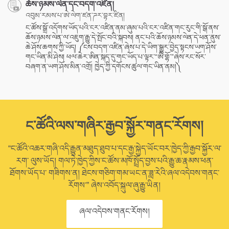
ཆོས་ཉམས་ལེན་དང་བདག་འཛིན།
འབུམ་རམས་པ་ཨེ་ལེག་ཛན་ཌར་བྷར་ཛིན།
ང་ཚོས་སྒྲོ་འདོགས་ཡོད་པའི་ངར་འཛིན་ནམ་ཞུམ་པའི་ངར་འཛིན་གང་རུང་གི་སྒོ་ནས་
ཆོས་ཉམས་ལེན་ལ་འཇུག་རྒྱུ་དེ་སྤོང་བའི་སྐབས། ནང་པའི་ཆོས་ཉམས་ལེན་དེ་ཕན་ནུས་
ཆེ་ཤོས་ཆགས་ཀྱི་ཡོད། ༼ངས་བདག་འཛིན་ཞེས་པ་དེ་ཡིག་སྒྱུར་བྱེད་སྟངས་ཡག་ཤོས་
གང་ཡིན་མི་ཤེས། ཕལ་ཆེར་ཨིན་སྐད་དུ་གང་ཡོད་པ་ལྟར་“ཨི་གྷོ་”ཞེས་རང་སོར་
བཞག་ན་ཡག་ཤོས་མིན་འགྲོ། ཁྱེད་ཀྱི་དགོངས་ཚུལ་གང་ཡིན་ནམ།༽
ང་ཚོའི་ལས་གཞིར་རྒྱབ་སྐྱོར་གནང་རོགས།
“ང་ཚོའི་འཆར་གཞི་འདི་རྒྱུན་མཐུད་ཐུབ་པ་དང་རྒྱ་སྐྱེད་ཡོང་བར་ཁྱེད་ཀྱི་རྒྱབ་སྐྱོར་ལ་
རག་ ལུས་ཡོད། གལ་ཏེ་ཁྱེད་ཀྱིས་ང་ཚོས་མཁོ་སྤྲོད་བྱས་པའི་རྒྱུ་ཆ་རྣམས་ཕན་
ཐོགས་ཡོད་པ་ གཟིགས་ན། ཐེངས་གཅིག་གམ་ཡང་ན་ཟླ་རེའི་ཞལ་འདེབས་གནང་
རོགས་” ཞེས་འབོད་སྐུལ་ཞུ་རྒྱུ་ཡིན།
ཞལ་འདེབས་གནང་རོགས།