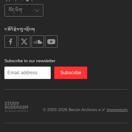
ང་ཚོའི་རྗེས་སུ་འབྲོངས།
on
on
on
on
facebook
X
soundcloud
youtube
Subscribe to our newsletter
Enter
Subscribe
your
email
Study
© 2003-2026 Berzin Archives e.V.
Impressum
Buddhism
Home