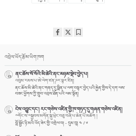
Share
Bookmark
on
facebook
འབྲེལ་ཡོད་རྩོམ་ཡིག་ཁག
ནང་ཆོས་སོ་སོའི་མི་ཚེའི་ནང་མཉམ་སྡེབ་བྱེད་པ།
འབུམ་རམས་པ་ཨེ་ལེག་ཛན་ཌར་བྷར་ཛིན།
ནང་ཆོས་མི་ཚེའི་ནང་གནད་དུ་སྨིན་པ་ལག་བསྟར་བྱེད་པའི་རྐྱེན་གྱིས་དེ་དག་ལས་
བཟང་ཕྱོགས་ཀྱི་གྲུབ་འབྲས་ཐོན་པའི་ལམ་སྟོན།
ངེས་འབྱུང་དང་། རང་གཅེས་འཛིན་གྱི་ཁ་གཏད་དུ་གཞན་གཅེས་འཛིན།
༸གོང་ས་༸སྐྱབས་མགོན་སྐུ་ཕྲེང་བཅུ་བཞི་པ་ཆེན་པོ་མཆོག །
བློ་སྦྱོང་ཉི་མའི་འོད་ཟེར་གྱི་འགྲེལ་བ། - དུམ་བུ། ༤ / ༦