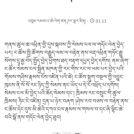
འབུམ་རམས་པ་ཨེ་ལེག་ཛན་ཌར་བྷར་ཛིན།
01:11
གནས་ཚུལ་ཆ་འཕྲིན་གྱི་དུས་སྐབས་ཀྱི་སེམས་ངལ་ལ་གདོང་ལེན་བྱེད་
པར། ང་ཚོས་སྤྱི་ཚོགས་བརྒྱུད་ལམ་ལ་བརྟེན་ནས་བརྡ་འཕྲིན་གཏོང་རྒྱུ་
སོགས་དྲྭ་རྒྱ་བེད་སྤྱོད་བྱེད་ཕྱོགས་ཐད་བརྟག་དཔྱད་བྱེད་དགོས། ནམ་ཞིག་
ང་ཚོར་སེམས་ངལ་སྦྱིན་མཁན་གྱི་རང་གིས་རང་ལ་ཕམ་པར་བྱེད་པའི་
གོམས་གཤིས་རྣམས་ངོས་འཛིན་པའི་ཚེ། ང་ཚོས་སྡུག་བསྔལ་གྱི་འབྱུང་
ཁུངས་ནི་སོ་སོ་རང་ཉིད་ཀྱི་སེམས་ནང་ཡོད་པ་དེ་ངོ་འཕྲོད་པ་དགོས།
སེམས་ངལ་མི་བྱེད་པའི་ཆོད་སེམས་དང་། ཁྲིམས་རང་བསྲུང་གི་ཚུལ་
ཁྲིམས། ཏིང་ངེ་འཛིན། དྲན་པ་ཉེར་བཞག །ཤེས་རབ་བཅས་ལ་བརྟེན་ནས་
ང་ཚོས་དེང་དུས་མི་ཚེའི་དཀའ་ངལ་རྣམས་ལ་གསལ་བ་དང་ཞི་ལྷིང་ཆེ་
བའི་སྒོ་ནས་གདོང་ལེན་བྱེད་ཐུབ།