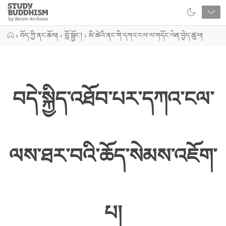
Close
Study
Buddhism
Home
›
བོད་ཀྱི་ནང་ཆོས།
›
བློ་སྦྱོང་།
›
མི་ཚེའི་ནང་གི་དཀའ་ངལ་ལ་གདོང་ལེན་བྱེད་ཚུལ།
བདེ་སྐྱིད་འཐོབ་པར་དཀའ་ངལ་
ལས་ཐར་བའི་ཆོད་སེམས་འཇོག་
པ།