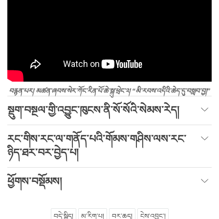
བརྙན་པར། མཚན་ཞབས་སེར་ཀོང་རིན་པོ་ཆེ་སྐུ་ཕྲེང་༢། “མི་རབས་འདིའི་ཆེད་དུ་བསླབ་བྱ།”
སྡུག་བསྔལ་གྱི་འབྱུང་ཁུངས་ནི་སོ་སོའི་སེམས་རེད།
རང་གིས་རང་ལ་གནོད་པའི་གོམས་གཤིས་ལས་རང་
ཉིད་ཐར་བར་བྱེད་པ།
ཕྱོགས་བསྡོམས།
བདེ་སྐྱིད།
མ་རིག་པ།
བར་ཆད།
ངེས་འབྱུང་།