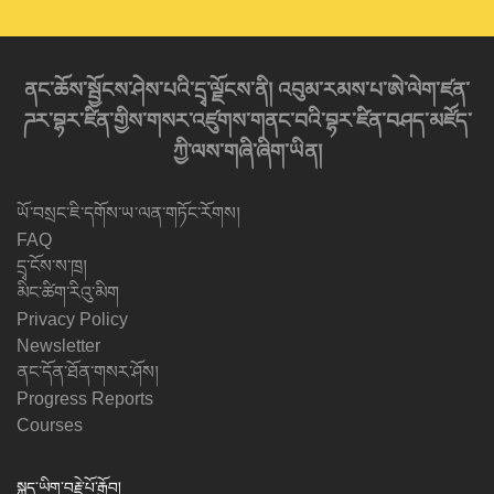
ནང་ཆོས་སྦྱོངས་ཤེས་པའི་དྲྭ་ལྗོངས་ནི། འབུམ་རམས་པ་ཨེ་ལེག་ཛན་
ཌར་བྷར་ཛིན་གྱིས་གསར་འཛུགས་གནང་བའི་བྷར་ཛིན་བཤད་མཛོད་
ཀྱི་ལས་གཞི་ཞིག་ཡིན།
ཡོ་བསྲང་ཇི་དགོས་ཡ་ལན་གཏོང་རོགས།
FAQ
དྲྭ་ངོས་ས་ཁྲ།
མིང་ཚིག་རིའུ་མིག
Privacy Policy
Newsletter
ནང་དོན་ཐོན་གསར་ཤོས།
Progress Reports
Courses
སྐད་ཡིག་བརྗེ་པོ་རྒྱོབ།