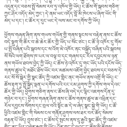
འདུན་དང་བཅས་སྤྲོ་སེམས་རབ་ཏུ་འཁོལ་གྱི་ཡོད། ང་ཚོས་གོ་སྐབས་གཅིག་
ཀྱང་ཤོར་འདོད་མེད་ཀྱང་། དེ་ནམ་ཡང་འདོད་བློ་མི་ཁེངས་པ་ཞིག་ཡོང་གི་
མེད་པ་དང་། ང་ཚོར་ད་དུང་ཡང་དེ་ལས་མང་བ་དགོས་ཀྱི་ཡོད།
ཕྱོགས་གཞན་ཞིག་ནས་གཡས་གཡོན་གྱི་གནས་སྟངས་ལ་བརྟེན་ནས་ང་ཚོས་
བདེ་སྡུག་གི་ཚོར་བ་ཆེ་ཆེར་ཚོར་གྱི་ཡོད་པ་སོང་ཙང་། ང་ཚོ་ཉེ་འཁོར་དུ་གོམ་
པ་སྤོ་བཞིན་པའི་སྐབས་དང་ས་འོག་མེ་འཁོར་ནང་བསྐྱོད་བཞིན་པའི་སྐབས།
སོ་སོའི་ལག་ཐོགས་ཁ་པར་ལ་བལྟ་བ་དང་གཞས་དང་རོལ་དབྱངས་ལ་ཉན་
ནས་གཡོལ་ཐབས་བྱེད་ཀྱི་ཡོད། ང་ཚོས་ཉེ་འཁོར་དུ་གང་ཡོད་པའི་དངོས་ཡོད་
གནས་ཚུལ་དེ་མཐོང་ཐོས་ཡོང་བར་མཚམས་འཇོག་བྱེད་ཐབས་དང་བཅས་ཏེ་
རང་སོ་སོ་སྒེར་གྱི་སྣང་ཚོད་ཀྱི་འཛམ་གླིང་ནང་གཡོལ་ནས་འགྲོ་གི་ཡོད། ང་
ཚོས་རྟག་ཏུ་སྤྲོ་སྐྱིད་ལྡན་པ་དགོས་པའི་ངང་ངམ་ཤུགས་ཀྱི་དགོས་གལ་དེའང་
ཚོར་གྱི་ཡོད། ཕྱོགས་གཅིག་ནས་ང་ཚོས་ཞི་བདེ་དང་ལྷིང་འཇགས་དོན་དུ་
གཉེར་བ་དང་། ཕྱོགས་གཞན་ཞིག་ནས་ང་ཚོས་གནས་ཚུལ་ཆ་འཕྲིན་དང་
རོལ་དབྱངས་སོགས་དང་བྲལ་བའི་སྟོང་ཆ་དེ་ལ་ཞེད་སྣང་སྐྱེ་གི་ཡོད། ང་ཚོ་
ཕྱིའི་འཛམ་གླིང་གི་སེམས་ངལ་གནོན་ཤུགས་ལས་ཐར་བར་ཆོད་སེམས་
བརྟན་པོ་ཡོད། བྱས་ཙང་། ང་ཚོས་དེ་སྤངས་ནས་དྲྭ་རྒྱའི་སྣང་ཚོད་ཀྱི་འཛམ་