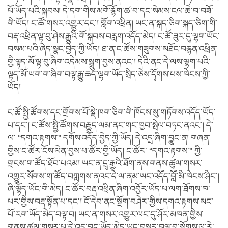
པོ་ཡོད་པའི་སྐབས། དེ་དག་གིས་མགོ་རྙོག་ཚ་བ་དང་སེམས་ངལ་ཆེ་བ་བཟོ་
གི་ཡོད། ང་ཚོ་གསར་འགྱུར་དང་། གློག་འཕྲིན། ཡང་ན་སྐད་ཅིག་སྐད་ཅིག་གི་
བརྡ་འཕྲིན་ལྟ་བུ་ཤེས་རྒྱུའི་གོ་སྐབས་བརླག་འདོད་མེད། ང་ཚོ་ཟུར་དུ་ལྷག་ཡོང་
བསམ་པའི་ཞེད་སྣང་བྱེད་ཀྱི་ཡོད། ཐ་ན་ང་ཚོས་གཟུགས་མཐོང་བརྙན་འཕྲིན་
གྱི་ལྟད་མོ་ལྟ་བུ་ཞིག་འདེམས་སྒྲུག་བྱས་ནའང་། དེའི་ནང་དེ་ལས་ལྷག་པའི་
ལྟད་མོ་ཡག་ག་ཞིག་བལྟ་རྒྱུ་ཆད་ལྷག་ཡོད་སྲིད་ཅེས་དྭོགས་པས་ཁེངས་ཀྱི་
ཡོད།
ང་ཚོ་སྤྱི་ཚོགས་དང་གྲོགས་པོ་སྡེ་ཁག་ཅིག་གི་ཁོངས་སུ་གཏོགས་འདོད་ཡོད་
པ་དང་། ང་ཚོས་སྤྱི་ཚོགས་བརྒྱུད་ལམ་ནང་གང་ཁྱབ་སྤེལ་བཏང་ནའང་། དེ་
ལ་ “དགའ་རྟགས་” དགོས་འདོད་བྱེད་ཀྱི་ཡོད། དེ་འདྲ་ཞིག་བྱུང་ན། གཞན་
གྱིས་ང་ཚོར་ངོས་ལེན་བྱས་པ་ཚོར་གྱི་ཡོད། ང་ཚོར་ “དགའ་རྟགས་” ཀྱི་
གྲངས་ག་ཚོད་ཐོབ་པའམ། ཡང་ན་དྲྭ་རྒྱའི་ཐོག་ནས་གནས་ཚུལ་གསར་
འགྱུར་སོགས་ག་ཚོད་བཀླགས་ནའང་དེ་ལ་ནམ་ཡང་འདོད་བློ་མི་ཁེངས་ཤིང་།
ཞི་ལྷོད་ཡོང་གི་མེད། ང་ཚོར་བརྡ་འཕྲིན་ཞིག་འབྱོར་ཡོད་པ་ལག་ཐོགས་ཁ་
པར་གྱིས་བརྡ་སྟོན་པ་དང་། ངོ་དེབ་ནང་སྔོག་བཤེར་གྱིས་དགའ་རྟགས་མང་
པོ་རག་ཡོད་མེད་བལྟ་བ། ཡང་ན་གསར་འགྱུར་ལང་དུ་ཤོར་མཁན་གྱིས་
གནས་ཚུལ་གསར་པ་དེ་འདྲ་བྱུང་ཡོད་མེད་ཡང་བསྐྱར་བལྟ་བ་སོགས་ལ་རེ་