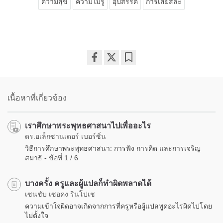
ความสุข
ความไม่รู้
อุปสรรค
การเสียสละ
Share
Bookmark
on
facebook
เนื้อหาที่เกี่ยวข้อง
เราศึกษาพระพุทธศาสนาไปเพื่ออะไร
ดร.อเล็กซานเดอร์ เบอร์ซิ่น
วิธีการศึกษาพระพุทธศาสนา: การฟัง การคิด และการเจริญ
สมาธิ - ข้อที่ 1 / 6
บางครั้ง ครูและผู้แปลก็ทำผิดพลาดได้
เซนชับ เซอคง รินโปเช
ความเข้าใจผิดอาจเกิดจากการที่ครูหรือผู้แปลพูดอะไรผิดไปโดย
ไม่ตั้งใจ