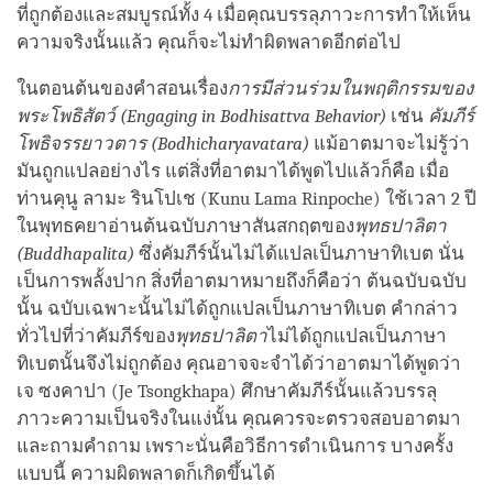
ที่ถูกต้องและสมบูรณ์ทั้ง 4 เมื่อคุณบรรลุภาวะการทำให้เห็น
ความจริงนั้นแล้ว คุณก็จะไม่ทำผิดพลาดอีกต่อไป
ในตอนต้นของคำสอนเรื่อง
การมีส่วนร่วมในพฤติกรรมของ
พระโพธิสัตว์
(Engaging in Bodhisattva Behavior)
เช่น
คัมภีร์
โพธิจรรยาวตาร
(Bodhicharyavatara)
แม้อาตมาจะไม่รู้ว่า
มันถูกแปลอย่างไร แต่สิ่งที่อาตมาได้พูดไปแล้วก็คือ เมื่อ
ท่านคุนู ลามะ รินโปเช (Kunu Lama Rinpoche) ใช้เวลา 2 ปี
ในพุทธคยาอ่านต้นฉบับภาษาสันสกฤตของ
พุทธปาลิตา
(Buddhapalita)
ซึ่งคัมภีร์นั้นไม่ได้แปลเป็นภาษาทิเบต นั่น
เป็นการพลั้งปาก สิ่งที่อาตมาหมายถึงก็คือว่า ต้นฉบับฉบับ
นั้น ฉบับเฉพาะนั้นไม่ได้ถูกแปลเป็นภาษาทิเบต คำกล่าว
ทั่วไปที่ว่าคัมภีร์ของ
พุทธปาลิตา
ไม่ได้ถูกแปลเป็นภาษา
ทิเบตนั้นจึงไม่ถูกต้อง คุณอาจจะจำได้ว่าอาตมาได้พูดว่า
เจ ซงคาปา (Je Tsongkhapa) ศึกษาคัมภีร์นั้นแล้วบรรลุ
ภาวะความเป็นจริงในแง่นั้น คุณควรจะตรวจสอบอาตมา
และถามคำถาม เพราะนั่นคือวิธีการดำเนินการ บางครั้ง
แบบนี้ ความผิดพลาดก็เกิดขึ้นได้