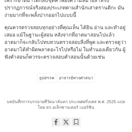
เพราะอาตมาได้กลับชุดคำพ้องความหมายสำหรับ
ปรากฏการณ์จริงสองประเภทตามสำนักเสาตรานติกะ มัน
ง่ายมากที่จะพลั้งปากออกไปแบบนี้
คุณควรตรวจสอบทุกอย่างที่คุณเห็น ได้ยิน อ่าน และทำอยู่
เสมอ แม้ในฐานะผู้สอน หลังจากที่อาตมาสอนไปแล้ว
อาตมาก็จะกลับไปทบทวนตรวจสอบสิ่งที่พูด และตรวจดูว่า
อาตมาได้ทำผิดพลาดอะไรไปหรือไม่ ในทำนองเดียวกัน ผู้
ฟังคำสอนก็ควรจะตรวจสอบคำสอนนั้นด้วยเช่น
อุปสรรค
อาจารย์ทางศาสนา
บทบันทึกการบรรยายที่วัดนาลันทา ประเทศฝรั่งเศส พ.ศ. 2525 แปล
โดย ดร.อเล็กซานเดอร์ เบอร์ซิน
Share
Bookmark