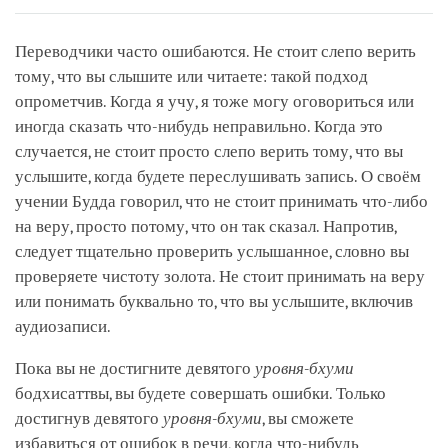
on
facebook
Переводчики часто ошибаются. Не стоит слепо верить
тому, что вы слышите или читаете: такой подход
опрометчив. Когда я учу, я тоже могу оговориться или
иногда сказать что-нибудь неправильно. Когда это
случается, не стоит просто слепо верить тому, что вы
услышите, когда будете переслушивать запись. О своём
учении Будда говорил, что не стоит принимать что-либо
на веру, просто потому, что он так сказал. Напротив,
следует тщательно проверить услышанное, словно вы
проверяете чистоту золота. Не стоит принимать на веру
или понимать буквально то, что вы услышите, включив
аудиозаписи.
Пока вы не достигните девятого
уровня-бхуми
бодхисаттвы, вы будете совершать ошибки. Только
достигнув девятого
уровня-бхуми
, вы сможете
избавиться от ошибок в речи, когда что-нибудь