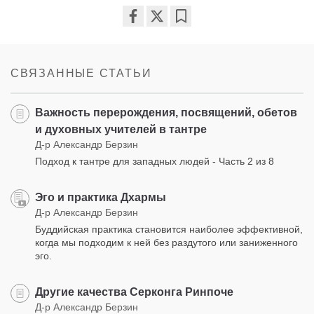
Share
Bookmark
on
facebook
СВЯЗАННЫЕ СТАТЬИ
Важность перерождения, посвящений, обетов
и духовных учителей в тантре
Д-р Александр Берзин
Подход к тантре для западных людей - Часть 2 из 8
Эго и практика Дхармы
Д-р Александр Берзин
Буддийская практика становится наиболее эффективной,
когда мы подходим к ней без раздутого или заниженного
эго.
Другие качества Серконга Ринпоче
Д-р Александр Берзин