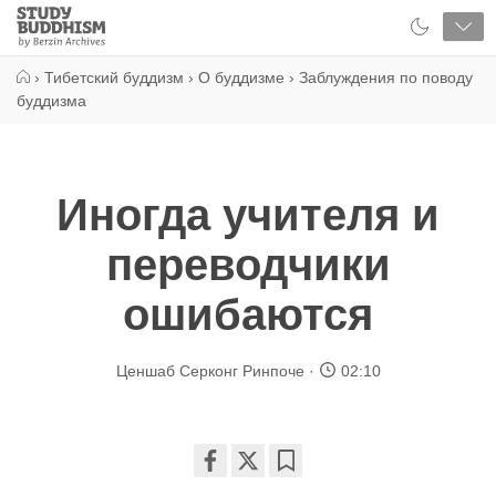
Close
Study
Buddhism
Home
›
Тибетский буддизм
›
О буддизме
›
Заблуждения по поводу
буддизма
Иногда учителя и
переводчики
ошибаются
Ценшаб Серконг Ринпоче
02:10
Share
Bookmark