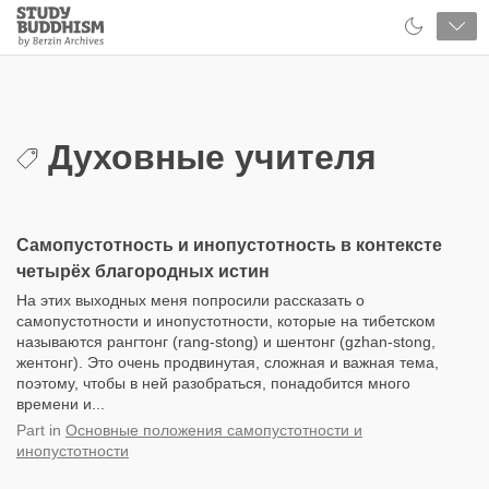
Close
Study
Buddhism
Home
Духовные учителя
Самопустотность и инопустотность в контексте
четырёх благородных истин
На этих выходных меня попросили рассказать о
самопустотности и инопустотности, которые на тибетском
называются рангтонг (rang-stong) и шентонг (gzhan-stong,
жентонг). Это очень продвинутая, сложная и важная тема,
поэтому, чтобы в ней разобраться, понадобится много
времени и...
Part
in
Основные положения самопустотности и
инопустотности