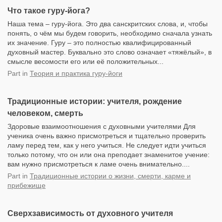
Что такое гуру-йога?
Наша тема – гуру-йога. Это два санскритских слова, и, чтобы
понять, о чём мы будем говорить, необходимо сначала узнать
их значение. Гуру – это полностью квалифицированный
духовный мастер. Буквально это слово означает «тяжёлый», в
смысле весомости его или её положительных...
Part
in
Теория и практика гуру-йоги
Традиционные истории: учителя, рождение
человеком, смерть
Здоровые взаимоотношения с духовными учителями Для
ученика очень важно присмотреться и тщательно проверить
ламу перед тем, как у него учиться. Не следует идти учиться
только потому, что он или она преподает знаменитое учение:
вам нужно присмотреться к ламе очень внимательно....
Part
in
Традиционные истории о жизни, смерти, карме и
прибежище
Сверхзависимость от духовного учителя