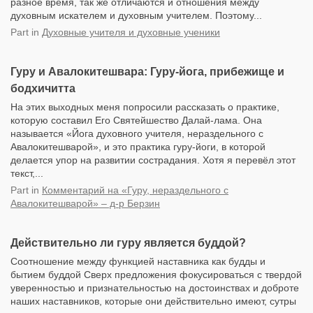
разное время, так же отличаются и отношения между
духовным искателем и духовным учителем. Поэтому...
Part
in
Духовные учителя и духовные ученики
Гуру и Авалокитешвара: Гуру-йога, прибежище и
бодхичитта
На этих выходных меня попросили рассказать о практике,
которую составил Его Святейшество Далай-лама. Она
называется «Йога духовного учителя, нераздельного с
Авалокитешварой», и это практика гуру-йоги, в которой
делается упор на развитии сострадания. Хотя я перевёл этот
текст,...
Part
in
Комментарий на «Гуру, нераздельного с
Авалокитешварой» – д-р Берзин
Действительно ли гуру является буддой?
Соотношение между функцией наставника как будды и
бытием буддой Сверх предложения фокусироваться с твердой
уверенностью и признательностью на достоинствах и доброте
наших наставников, которые они действительно имеют, сутры