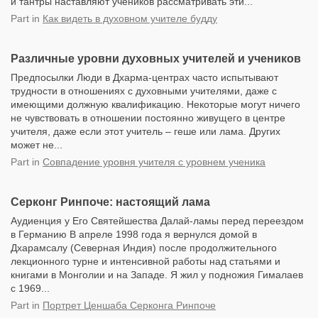
и тантры наставляют учеников рассматривать эти...
Part
in
Как видеть в духовном учителе будду
Различные уровни духовных учителей и учеников
Предпосылки Люди в Дхарма-центрах часто испытывают
трудности в отношениях с духовными учителями, даже с
имеющими должную квалификацию. Некоторые могут ничего
не чувствовать в отношении постоянно живущего в центре
учителя, даже если этот учитель – геше или лама. Других
может не...
Part
in
Совпадение уровня учителя с уровнем ученика
Серконг Ринпоче: настоящий лама
Аудиенция у Его Святейшества Далай-ламы перед переездом
в Германию В апреле 1998 года я вернулся домой в
Дхарамсалу (Северная Индия) после продолжительного
лекционного турне и интенсивной работы над статьями и
книгами в Монголии и на Западе. Я жил у подножия Гималаев
с 1969...
Part
in
Портрет Ценшаба Серконга Ринпоче