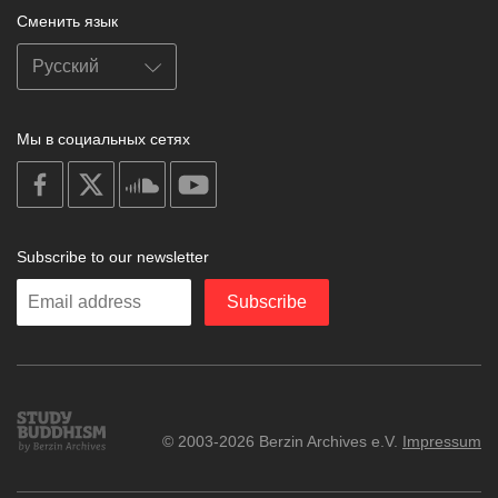
Сменить язык
Мы в социальных сетях
on
on
on
on
facebook
X
soundcloud
youtube
Subscribe to our newsletter
Enter
Subscribe
your
email
Study
© 2003-2026 Berzin Archives e.V.
Impressum
Buddhism
Home