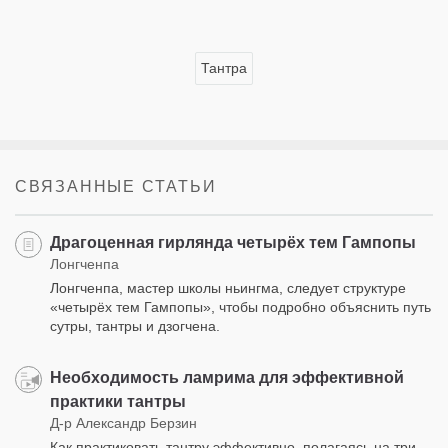
Тантра
СВЯЗАННЫЕ СТАТЬИ
Драгоценная гирлянда четырёх тем Гампопы
Лонгченпа
Лонгченпа, мастер школы ньингма, следует структуре
«четырёх тем Гампопы», чтобы подробно объяснить путь
сутры, тантры и дзогчена.
Необходимость ламрима для эффективной
практики тантры
Д-р Александр Берзин
Как практиковать тантру эффективно, полагаясь на три